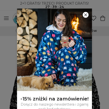
2+1 GRATIS! TRZECI PRODUKT GRATIS!
27
:
39
:
23
WYSYŁKA ZA POBRANIEM I DO PACZKOMATÓW
-15% zniżki na zamówienie!
Dołącz do naszego newslettera i zgarnij