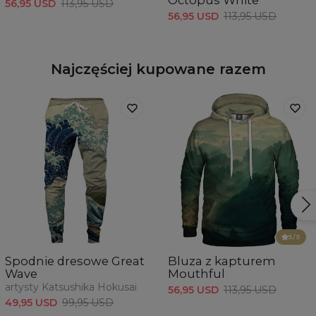
Octopus White
56,95 USD
113,95 USD
56,95 USD
113,95 USD
Najczęściej kupowane razem
5
/5
Spodnie dresowe Great
Bluza z kapturem
Wave
Mouthful
artysty Katsushika Hokusai
56,95 USD
113,95 USD
49,95 USD
99,95 USD