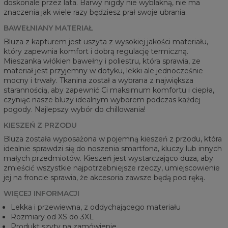
doskonale przez lata. Barwy nigdy nie wyblakną, nie ma
znaczenia jak wiele razy będziesz prał swoje ubrania.
BAWEŁNIANY MATERIAŁ
Bluza z kapturem jest uszyta z wysokiej jakości materiału,
który zapewnia komfort i dobrą regulację termiczną.
Mieszanka włókien bawełny i poliestru, która sprawia, ze
materiał jest przyjemny w dotyku, lekki ale jednocześnie
mocny i trwały. Tkanina został a wybrana z największa
starannością, aby zapewnić Ci maksimum komfortu i ciepła,
czyniąc nasze bluzy idealnym wyborem podczas każdej
pogody. Najlepszy wybór do chillowania!
KIESZEŃ Z PRZODU
Bluza została wyposażona w pojemną kieszeń z przodu, która
idealnie sprawdzi się do noszenia smartfona, kluczy lub innych
małych przedmiotów. Kieszeń jest wystarczająco duża, aby
zmieścić wszystkie najpotrzebniejsze rzeczy, umiejscowienie
jej na froncie sprawia, że akcesoria zawsze będą pod ręką.
WIĘCEJ INFORMACJI
Lekka i przewiewna, z oddychającego materiału
Rozmiary od XS do 3XL
Produkt szyty na zamówienie