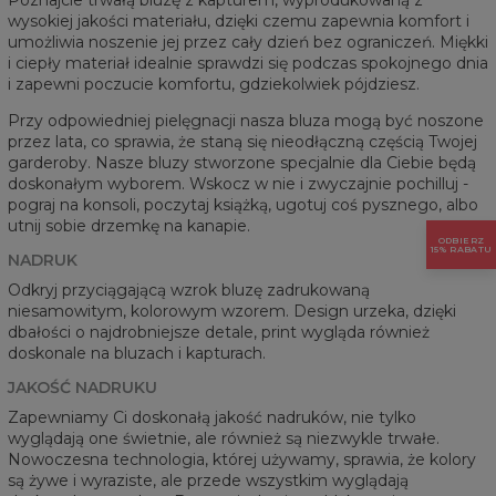
wysokiej jakości materiału, dzięki czemu zapewnia komfort i
umożliwia noszenie jej przez cały dzień bez ograniczeń. Miękki
i ciepły materiał idealnie sprawdzi się podczas spokojnego dnia
i zapewni poczucie komfortu, gdziekolwiek pójdziesz.
Przy odpowiedniej pielęgnacji nasza bluza mogą być noszone
przez lata, co sprawia, że staną się nieodłączną częścią Twojej
garderoby. Nasze bluzy stworzone specjalnie dla Ciebie będą
doskonałym wyborem. Wskocz w nie i zwyczajnie pochilluj -
pograj na konsoli, poczytaj książką, ugotuj coś pysznego, albo
utnij sobie drzemkę na kanapie.
ODBIERZ
15% RABATU
NADRUK
Odkryj przyciągającą wzrok bluzę zadrukowaną
niesamowitym, kolorowym wzorem. Design urzeka, dzięki
dbałości o najdrobniejsze detale, print wygląda również
doskonale na bluzach i kapturach.
JAKOŚĆ NADRUKU
Zapewniamy Ci doskonałą jakość nadruków, nie tylko
wyglądają one świetnie, ale również są niezwykle trwałe.
Nowoczesna technologia, której używamy, sprawia, że kolory
są żywe i wyraziste, ale przede wszystkim wyglądają