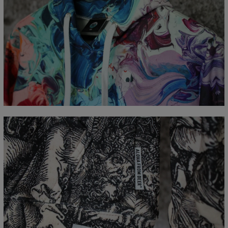
Mierzone na płasko
CM
XS
S
M
L
XL
XXL
XXXL
A - Długość całkowita
65
67
69
71
73
75
77
B - Sz. klatki piersiowej
48
51
54
57
60
63
66
C - Długość rękawów
61
62
63
64
65
66
67