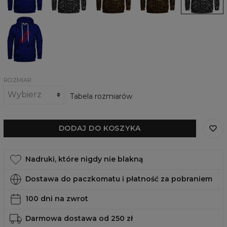
Riot
Riot
Damska
bluza
z
kapturem
Blue
Riot
ROZMIAR
Tabela rozmiarów
DODAJ DO KOSZYKA
Nadruki, które nigdy nie blakną
Dostawa do paczkomatu i płatność za pobraniem
100 dni na zwrot
Darmowa dostawa od 250 zł