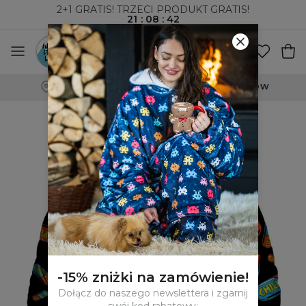
2+1 GRATIS! TRZECI PRODUKT GRATIS!
21
:
08
:
41
WYSYŁKA ZA POBRANIEM I DO PACZKOMATÓW
-15% zniżki na zamówienie!
Dołącz do naszego newslettera i zgarnij