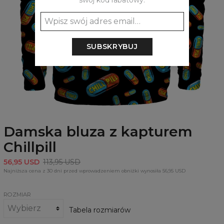
swój kod rabatowy:
SUBSKRYBUJ
Damska bluza z kapturem
Chillpill
56,95 USD
113,95 USD
Najniższa cena z 30 dni przed wprowadzeniem obniżki wynosiła 56,95 USD
ROZMIAR
Tabela rozmiarów