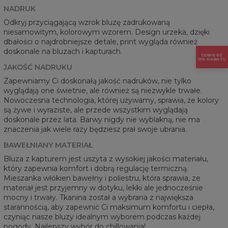
NADRUK
Odkryj przyciągającą wzrok bluzę zadrukowaną
niesamowitym, kolorowym wzorem. Design urzeka, dzięki
dbałości o najdrobniejsze detale, print wygląda również
doskonale na bluzach i kapturach.
ODBIERZ
15% RABATU
JAKOŚĆ NADRUKU
Zapewniamy Ci doskonałą jakość nadruków, nie tylko
wyglądają one świetnie, ale również są niezwykle trwałe.
Nowoczesna technologia, której używamy, sprawia, że kolory
są żywe i wyraziste, ale przede wszystkim wyglądają
doskonale przez lata. Barwy nigdy nie wyblakną, nie ma
znaczenia jak wiele razy będziesz prał swoje ubrania.
BAWEŁNIANY MATERIAŁ
Bluza z kapturem jest uszyta z wysokiej jakości materiału,
który zapewnia komfort i dobrą regulację termiczną.
Mieszanka włókien bawełny i poliestru, która sprawia, ze
materiał jest przyjemny w dotyku, lekki ale jednocześnie
mocny i trwały. Tkanina został a wybrana z największa
starannością, aby zapewnić Ci maksimum komfortu i ciepła,
czyniąc nasze bluzy idealnym wyborem podczas każdej
pogody. Najlepszy wybór do chillowania!