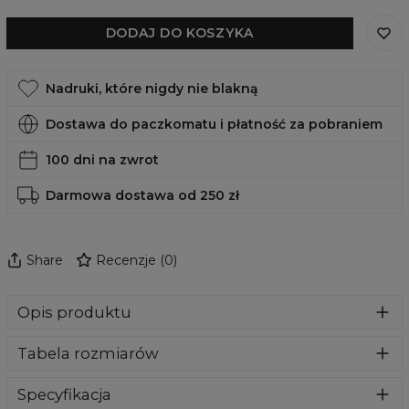
DODAJ DO KOSZYKA
Nadruki, które nigdy nie blakną
Dostawa do paczkomatu i płatność za pobraniem
100 dni na zwrot
Darmowa dostawa od 250 zł
Share
Recenzje
(
0
)
Opis produktu
Bluza wykonana z bardzo przyjemnego, delikatnego i
Tabela rozmiarów
miłego w dotyku materiału. Klasyczny kaptur i przednie
kieszenie dadzą Ci maksymalny komfort. To nasz kluczowy
produkt, więc dołożyliśmy wszelkich starań aby jakość
Specyfikacja