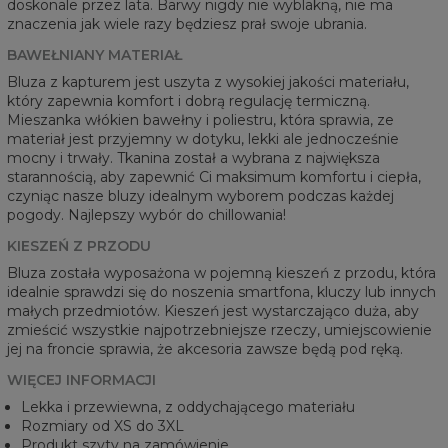
doskonale przez lata. Barwy nigdy nie wyblakną, nie ma
znaczenia jak wiele razy będziesz prał swoje ubrania.
BAWEŁNIANY MATERIAŁ
Bluza z kapturem jest uszyta z wysokiej jakości materiału,
który zapewnia komfort i dobrą regulację termiczną.
Mieszanka włókien bawełny i poliestru, która sprawia, ze
materiał jest przyjemny w dotyku, lekki ale jednocześnie
mocny i trwały. Tkanina został a wybrana z największa
starannością, aby zapewnić Ci maksimum komfortu i ciepła,
czyniąc nasze bluzy idealnym wyborem podczas każdej
pogody. Najlepszy wybór do chillowania!
KIESZEŃ Z PRZODU
Bluza została wyposażona w pojemną kieszeń z przodu, która
idealnie sprawdzi się do noszenia smartfona, kluczy lub innych
małych przedmiotów. Kieszeń jest wystarczająco duża, aby
zmieścić wszystkie najpotrzebniejsze rzeczy, umiejscowienie
jej na froncie sprawia, że akcesoria zawsze będą pod ręką.
WIĘCEJ INFORMACJI
Lekka i przewiewna, z oddychającego materiału
Rozmiary od XS do 3XL
Produkt szyty na zamówienie