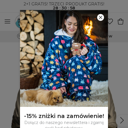
2+1 GRATIS! TRZECI PRODUKT GRATIS!
28
:
30
:
57
WYSYŁKA ZA POBRANIEM I DO PACZKOMATÓW
-15% zniżki na zamówienie!
Dołącz do naszego newslettera i zgarnij