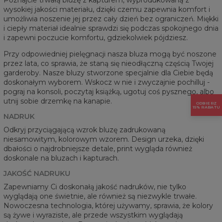
wysokiej jakości materiału, dzięki czemu zapewnia komfort i
umożliwia noszenie jej przez cały dzień bez ograniczeń. Miękki
i ciepły materiał idealnie sprawdzi się podczas spokojnego dnia
i zapewni poczucie komfortu, gdziekolwiek pójdziesz.
Przy odpowiedniej pielęgnacji nasza bluza mogą być noszone
przez lata, co sprawia, że staną się nieodłączną częścią Twojej
garderoby. Nasze bluzy stworzone specjalnie dla Ciebie będą
doskonałym wyborem. Wskocz w nie i zwyczajnie pochilluj -
pograj na konsoli, poczytaj książką, ugotuj coś pysznego, albo
utnij sobie drzemkę na kanapie.
ODBIERZ
15% RABATU
NADRUK
Odkryj przyciągającą wzrok bluzę zadrukowaną
niesamowitym, kolorowym wzorem. Design urzeka, dzięki
dbałości o najdrobniejsze detale, print wygląda również
doskonale na bluzach i kapturach.
JAKOŚĆ NADRUKU
Zapewniamy Ci doskonałą jakość nadruków, nie tylko
wyglądają one świetnie, ale również są niezwykle trwałe.
Nowoczesna technologia, której używamy, sprawia, że kolory
są żywe i wyraziste, ale przede wszystkim wyglądają