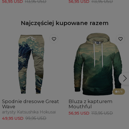
56,95 USD
113,95 USD
56,95 USD
113,95 USD
Najczęściej kupowane razem
5
/5
Spodnie dresowe Great
Bluza z kapturem
Wave
Mouthful
artysty Katsushika Hokusai
56,95 USD
113,95 USD
49,95 USD
99,95 USD