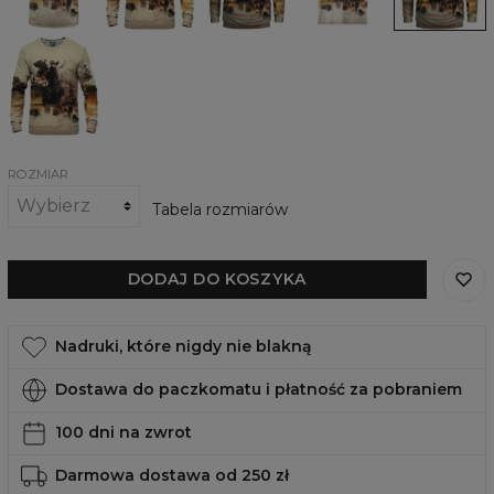
Hippo
Damska
bluza
Powerful
Hippo
ROZMIAR
Tabela rozmiarów
DODAJ DO KOSZYKA
Nadruki, które nigdy nie blakną
Dostawa do paczkomatu i płatność za pobraniem
100 dni na zwrot
Darmowa dostawa od 250 zł