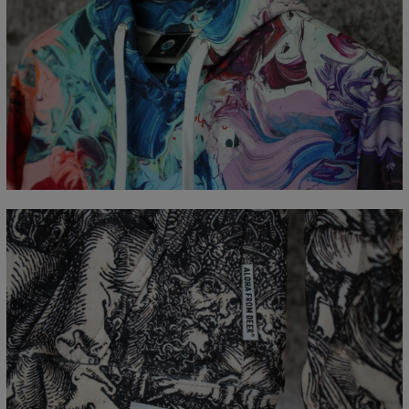
Mierzone na płasko
CM
XS
S
M
L
XL
XXL
XXXL
A - Długość całkowita
65
67
69
71
73
75
77
B - Sz. klatki piersiowej
48
51
54
57
60
63
66
C - Długość rękawów
61
62
63
64
65
66
67