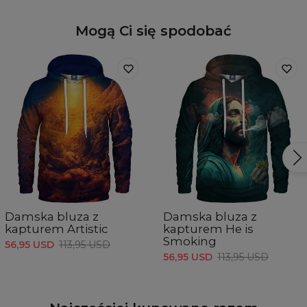
Mogą Ci się spodobać
Damska bluza z
Damska bluza z
kapturem Artistic
kapturem He is
Smoking
56,95 USD
113,95 USD
56,95 USD
113,95 USD