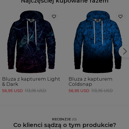
Najczęściej kupowane razem
Bluza z kapturem Light
Bluza z kapturem
& Dark
Coldsnap
56,95 USD
113,95 USD
56,95 USD
113,95 USD
RECENZJE
(
0
)
Co klienci sądzą o tym produkcie?