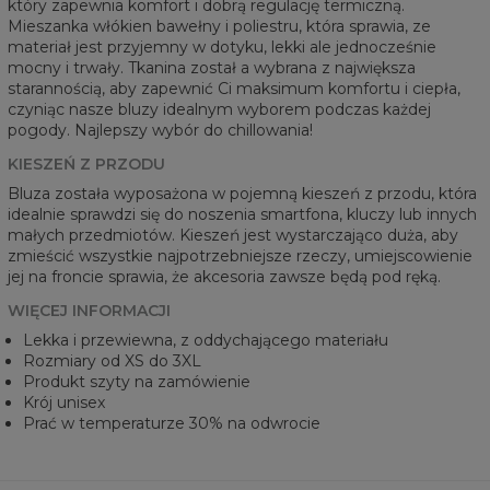
który zapewnia komfort i dobrą regulację termiczną.
Mieszanka włókien bawełny i poliestru, która sprawia, ze
materiał jest przyjemny w dotyku, lekki ale jednocześnie
mocny i trwały. Tkanina został a wybrana z największa
starannością, aby zapewnić Ci maksimum komfortu i ciepła,
czyniąc nasze bluzy idealnym wyborem podczas każdej
pogody. Najlepszy wybór do chillowania!
KIESZEŃ Z PRZODU
Bluza została wyposażona w pojemną kieszeń z przodu, która
idealnie sprawdzi się do noszenia smartfona, kluczy lub innych
małych przedmiotów. Kieszeń jest wystarczająco duża, aby
zmieścić wszystkie najpotrzebniejsze rzeczy, umiejscowienie
jej na froncie sprawia, że akcesoria zawsze będą pod ręką.
WIĘCEJ INFORMACJI
Lekka i przewiewna, z oddychającego materiału
Rozmiary od XS do 3XL
Produkt szyty na zamówienie
Krój unisex
Prać w temperaturze 30% na odwrocie