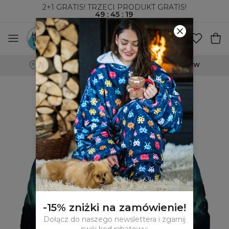
2+1 GRATIS! TRZECI PRODUKT GRATIS!
49
:
45
:
18
WYSYŁKA ZA POBRANIEM I DO PACZKOMATÓW
-15% zniżki na zamówienie!
Dołącz do naszego newslettera i zgarnij