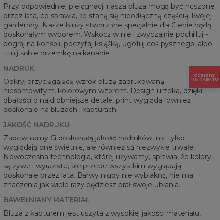
Przy odpowiedniej pielęgnacji nasza bluza mogą być noszone
przez lata, co sprawia, że staną się nieodłączną częścią Twojej
garderoby. Nasze bluzy stworzone specjalnie dla Ciebie będą
doskonałym wyborem. Wskocz w nie i zwyczajnie pochilluj -
pograj na konsoli, poczytaj książką, ugotuj coś pysznego, albo
utnij sobie drzemkę na kanapie.
NADRUK
ODBIERZ
15% RABATU
Odkryj przyciągającą wzrok bluzę zadrukowaną
niesamowitym, kolorowym wzorem. Design urzeka, dzięki
dbałości o najdrobniejsze detale, print wygląda również
doskonale na bluzach i kapturach.
JAKOŚĆ NADRUKU
Zapewniamy Ci doskonałą jakość nadruków, nie tylko
wyglądają one świetnie, ale również są niezwykle trwałe.
Nowoczesna technologia, której używamy, sprawia, że kolory
są żywe i wyraziste, ale przede wszystkim wyglądają
doskonale przez lata. Barwy nigdy nie wyblakną, nie ma
znaczenia jak wiele razy będziesz prał swoje ubrania.
BAWEŁNIANY MATERIAŁ
Bluza z kapturem jest uszyta z wysokiej jakości materiału,