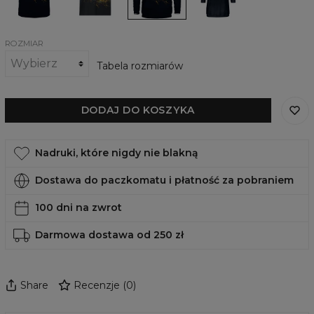
Leopard
Leopard
ROZMIAR
Tabela rozmiarów
DODAJ DO KOSZYKA
Nadruki, które nigdy nie blakną
Dostawa do paczkomatu i płatność za pobraniem
100 dni na zwrot
Darmowa dostawa od 250 zł
Share
Recenzje
(
0
)