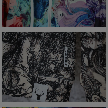
CM
XS
S
M
L
XL
XXL
XXXL
A - Długość całkowita
65
67
69
71
73
75
77
B - Sz. klatki piersiowej
48
51
54
57
60
63
66
C - Długość rękawów
61
62
63
64
65
66
67