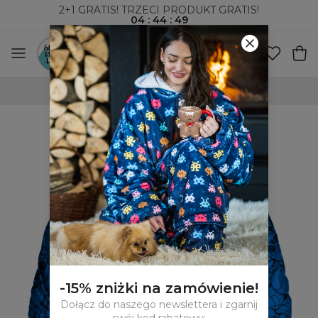
2+1 GRATIS! TRZECI PRODUKT GRATIS!
04
:
44
:
48
WYSYŁKA ZA POBRANIEM I DO PACZKOMATÓW
-15% zniżki na zamówienie!
Dołącz do naszego newslettera i zgarnij