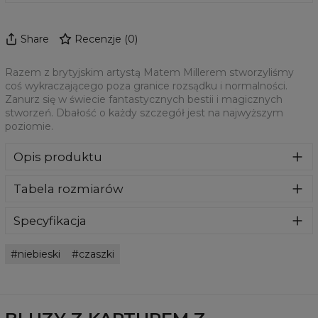
Share
Recenzje
(
0
)
Razem z brytyjskim artystą Matem Millerem stworzyliśmy
coś wykraczającego poza granice rozsądku i normalności.
Zanurz się w świecie fantastycznych bestii i magicznych
stworzeń. Dbałość o każdy szczegół jest na najwyższym
poziomie.
Opis produktu
Bluza wykonana z bardzo przyjemnego, delikatnego i
Tabela rozmiarów
miłego w dotyku materiału. Klasyczny kaptur i przednie
kieszenie dadzą Ci maksymalny komfort. To nasz kluczowy
produkt, więc dołożyliśmy wszelkich starań aby jakość
Specyfikacja
spełniała Twoje oczekiwania. Nadruk na całej powierzchni
Materiał:
70% Poliester, 30% Bawełna
jest kompletnie niewyczuwalny, wręcz wtopiony w
niebieski
czaszki
Przeznaczenie:
Unisex
materiał. Must-have w Twojej szafie!
Dostępność:
Szyte na zamówienie