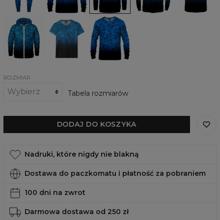
Bluza
Damski
Damska
z
t-
bluza
zamkiem
shirt
Coldsnap
Coldsnap
Coldsnap
ROZMIAR
Tabela rozmiarów
DODAJ DO KOSZYKA
Nadruki, które nigdy nie blakną
Dostawa do paczkomatu i płatność za pobraniem
100 dni na zwrot
Darmowa dostawa od 250 zł