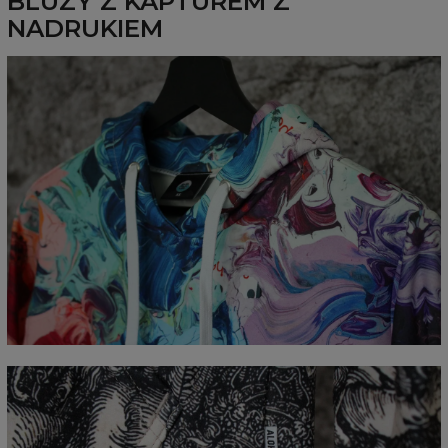
BLUZY Z KAPTUREM Z
NADRUKIEM
Mierzone na płasko
CM
XS
S
M
L
XL
XXL
XXXL
A - Długość całkowita
65
67
69
71
73
75
77
B - Sz. klatki piersiowej
48
51
54
57
60
63
66
C - Długość rękawów
61
62
63
64
65
66
67