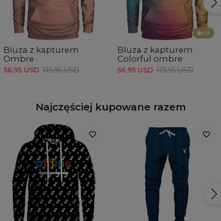
5
/5
Bluza z kapturem
Bluza z kapturem
Ombre
Colorful ombre
56,95 USD
113,95 USD
56,95 USD
113,95 USD
Najczęściej kupowane razem