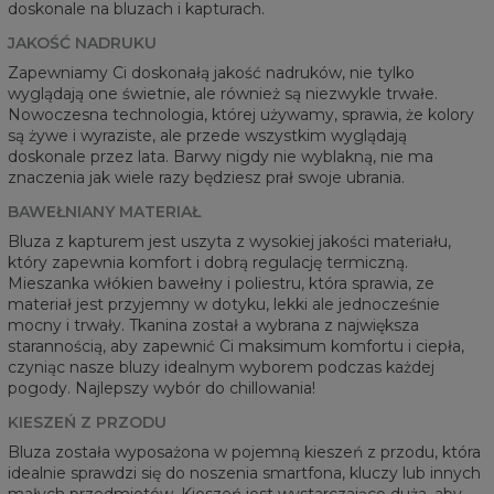
doskonale na bluzach i kapturach.
JAKOŚĆ NADRUKU
Zapewniamy Ci doskonałą jakość nadruków, nie tylko
wyglądają one świetnie, ale również są niezwykle trwałe.
Nowoczesna technologia, której używamy, sprawia, że kolory
są żywe i wyraziste, ale przede wszystkim wyglądają
doskonale przez lata. Barwy nigdy nie wyblakną, nie ma
znaczenia jak wiele razy będziesz prał swoje ubrania.
BAWEŁNIANY MATERIAŁ
Bluza z kapturem jest uszyta z wysokiej jakości materiału,
który zapewnia komfort i dobrą regulację termiczną.
Mieszanka włókien bawełny i poliestru, która sprawia, ze
materiał jest przyjemny w dotyku, lekki ale jednocześnie
mocny i trwały. Tkanina został a wybrana z największa
starannością, aby zapewnić Ci maksimum komfortu i ciepła,
czyniąc nasze bluzy idealnym wyborem podczas każdej
pogody. Najlepszy wybór do chillowania!
KIESZEŃ Z PRZODU
Bluza została wyposażona w pojemną kieszeń z przodu, która
idealnie sprawdzi się do noszenia smartfona, kluczy lub innych
małych przedmiotów. Kieszeń jest wystarczająco duża, aby