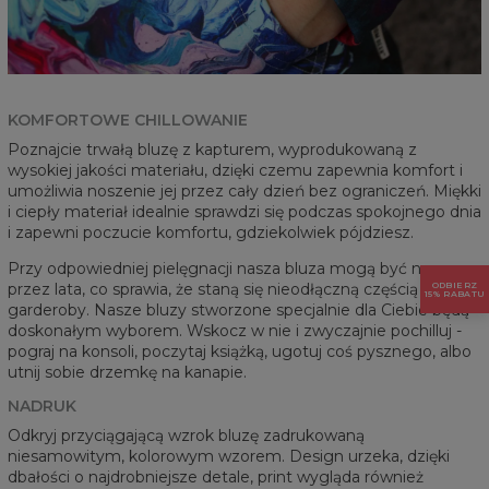
KOMFORTOWE CHILLOWANIE
Poznajcie trwałą bluzę z kapturem, wyprodukowaną z
wysokiej jakości materiału, dzięki czemu zapewnia komfort i
umożliwia noszenie jej przez cały dzień bez ograniczeń. Miękki
i ciepły materiał idealnie sprawdzi się podczas spokojnego dnia
i zapewni poczucie komfortu, gdziekolwiek pójdziesz.
Przy odpowiedniej pielęgnacji nasza bluza mogą być noszone
ODBIERZ
przez lata, co sprawia, że staną się nieodłączną częścią Twojej
15% RABATU
garderoby. Nasze bluzy stworzone specjalnie dla Ciebie będą
doskonałym wyborem. Wskocz w nie i zwyczajnie pochilluj -
pograj na konsoli, poczytaj książką, ugotuj coś pysznego, albo
utnij sobie drzemkę na kanapie.
NADRUK
Odkryj przyciągającą wzrok bluzę zadrukowaną
niesamowitym, kolorowym wzorem. Design urzeka, dzięki
dbałości o najdrobniejsze detale, print wygląda również