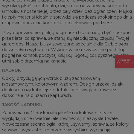
wysokiej jakości materiału, dzięki czemu zapewnia komfort i
umożliwia noszenie jej przez cały dzień bez ograniczeń. Miękki
i ciepły materiał idealnie sprawdzi się podczas spokojnego dnia
i zapewni poczucie komfortu, gdziekolwiek pójdziesz.
Przy odpowiedniej pielęgnacji nasza bluza mogą być noszone
przez lata, co sprawia, że staną się nieodłączną częścią Twojej
garderoby. Nasze bluzy stworzone specjalnie dla Ciebie będą
doskonałym wyborem. Wskocz w nie i zwyczajnie pochilluj -
pograj na konsoli, poczytaj książką, ugotuj coś pysznego, albo
utnij sobie drzemkę na kanapie.
ODBIERZ
15% RABATU
NADRUK
Odkryj przyciągającą wzrok bluzę zadrukowaną
niesamowitym, kolorowym wzorem. Design urzeka, dzięki
dbałości o najdrobniejsze detale, print wygląda również
doskonale na bluzach i kapturach.
JAKOŚĆ NADRUKU
Zapewniamy Ci doskonałą jakość nadruków, nie tylko
wyglądają one świetnie, ale również są niezwykle trwałe.
Nowoczesna technologia, której używamy, sprawia, że kolory
są żywe i wyraziste, ale przede wszystkim wyglądają