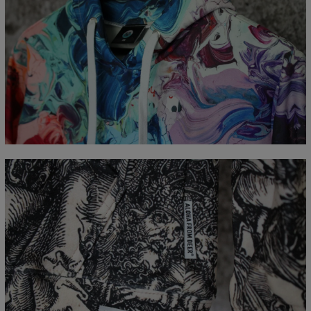
Mierzone na płasko
CM
XS
S
M
L
XL
XXL
XXXL
A - Długość całkowita
65
67
69
71
73
75
77
B - Sz. klatki piersiowej
48
51
54
57
60
63
66
C - Długość rękawów
61
62
63
64
65
66
67