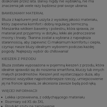
doskonale przez lata. Barwy nigdy nie wyblakną, nie ma
znaczenia jak wiele razy będziesz prał swoje ubrania.
BAWEŁNIANY MATERIAŁ
Bluza z kapturem jest uszyta z wysokiej jakości materiału,
który zapewnia komfort i dobrą regulację termiczną.
Mieszanka włókien bawełny i poliestru, która sprawia, ze
materiał jest przyjemny w dotyku, lekki ale jednocześnie
mocny i trwały. Tkanina został a wybrana z największa
starannością, aby zapewnić Ci maksimum komfortu i ciepła,
czyniąc nasze bluzy idealnym wyborem podczas każdej
pogody. Najlepszy wybór do chillowania!
KIESZEŃ Z PRZODU
Bluza została wyposażona w pojemną kieszeń z przodu, która
idealnie sprawdzi się do noszenia smartfona, kluczy lub innych
małych przedmiotów. Kieszeń jest wystarczająco duża, aby
zmieścić wszystkie najpotrzebniejsze rzeczy, umiejscowienie
jej na froncie sprawia, że akcesoria zawsze będą pod ręką.
WIĘCEJ INFORMACJI
Lekka i przewiewna, z oddychającego materiału
Rozmiary od XS do 3XL
Produkt szyty na zamówienie