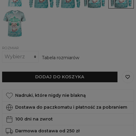
Passion
T-
shirt
More
Passion
ROZMIAR
Tabela rozmiarów
DODAJ DO KOSZYKA
Nadruki, które nigdy nie blakną
Dostawa do paczkomatu i płatność za pobraniem
100 dni na zwrot
Darmowa dostawa od 250 zł