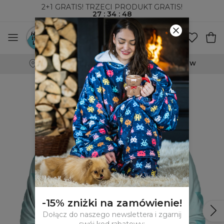
2+1 GRATIS! TRZECI PRODUKT GRATIS!
27
:
34
:
47
WYSYŁKA ZA POBRANIEM I DO PACZKOMATÓW
-15% zniżki na zamówienie!
Dołącz do naszego newslettera i zgarnij