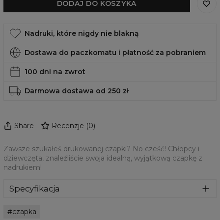
DODAJ DO KOSZYKA
Nadruki, które nigdy nie blakną
Dostawa do paczkomatu i płatność za pobraniem
100 dni na zwrot
Darmowa dostawa od 250 zł
Share
Recenzje
(
0
)
Zawsze szukałeś drukowanej czapki? No cześć! Chłopcy i
dziewczęta, znaleźliście swoja idealną, wyjątkową czapkę z
nadrukiem!
Specyfikacja
Materiał:
70% Bawełna, 30% Poliester
czapka
Przeznaczenie:
Unisex