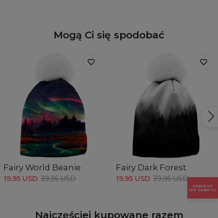
Pochodzenie:
Wyprodukowano w Unii Europejskiej
Dostępność:
Szyte na zamówienie
Mogą Ci się spodobać
Fairy World Beanie
Fairy Dark Forest
19,95 USD
39,95 USD
19,95 USD
39,95 USD
ODBIERZ
15% RABATU
Najczęściej kupowane razem