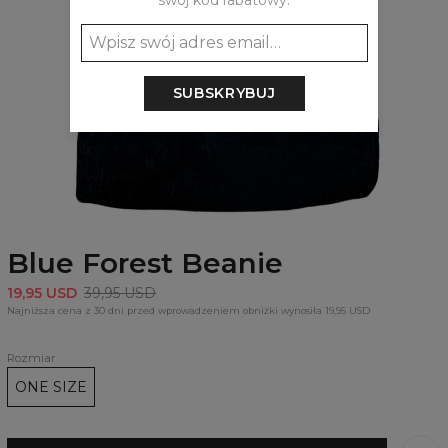
swój kod rabatowy:
SUBSKRYBUJ
Blue Forest Beanie
19,95 USD
39,95 USD
Najniższa cena z 30 dni przed wprowadzeniem obniżki wynosiła 19,95 USD
Rozmiar
ONE SIZE