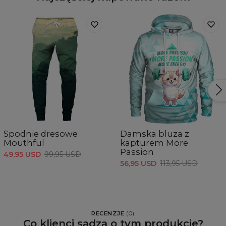
Spodnie dresowe
Damska bluza z
Mouthful
kapturem More
Passion
49,95 USD
99,95 USD
56,95 USD
113,95 USD
RECENZJE
(
0
)
Co klienci sądzą o tym produkcie?