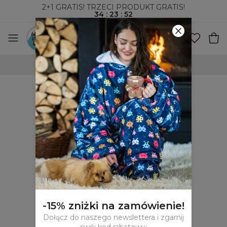
2+1 GRATIS! TRZECI PRODUKT GRATIS!
34
:
23
:
52
100-DNIOWE PRAWO ZWROTU
-15% zniżki na zamówienie!
Dołącz do naszego newslettera i zgarnij