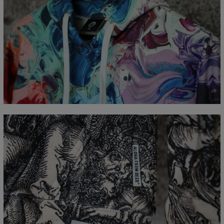
Mierzone na płasko
CM
XS
S
M
L
XL
XXL
XXXL
A - Długość całkowita
65
67
69
71
73
75
77
B - Sz. klatki piersiowej
48
51
54
57
60
63
66
C - Długość rękawów
61
62
63
64
65
66
67