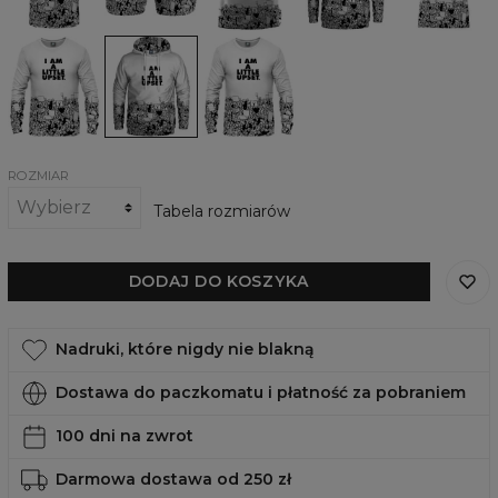
Bluza
Damska
Damska
Little
bluza
bluza
upset
z
Little
kapturem
upset
Little
upset
ROZMIAR
Tabela rozmiarów
DODAJ DO KOSZYKA
Nadruki, które nigdy nie blakną
Dostawa do paczkomatu i płatność za pobraniem
100 dni na zwrot
Darmowa dostawa od 250 zł