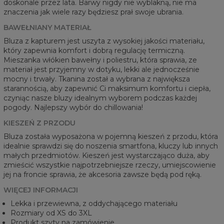
doskonale przez lata. Barwy nigdy nie wyblakną, nie ma
znaczenia jak wiele razy będziesz prał swoje ubrania.
BAWEŁNIANY MATERIAŁ
Bluza z kapturem jest uszyta z wysokiej jakości materiału,
który zapewnia komfort i dobrą regulację termiczną.
Mieszanka włókien bawełny i poliestru, która sprawia, ze
materiał jest przyjemny w dotyku, lekki ale jednocześnie
mocny i trwały. Tkanina został a wybrana z największa
starannością, aby zapewnić Ci maksimum komfortu i ciepła,
czyniąc nasze bluzy idealnym wyborem podczas każdej
pogody. Najlepszy wybór do chillowania!
KIESZEŃ Z PRZODU
Bluza została wyposażona w pojemną kieszeń z przodu, która
idealnie sprawdzi się do noszenia smartfona, kluczy lub innych
małych przedmiotów. Kieszeń jest wystarczająco duża, aby
zmieścić wszystkie najpotrzebniejsze rzeczy, umiejscowienie
jej na froncie sprawia, że akcesoria zawsze będą pod ręką.
WIĘCEJ INFORMACJI
Lekka i przewiewna, z oddychającego materiału
Rozmiary od XS do 3XL
Produkt szyty na zamówienie