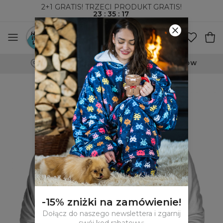
2+1 GRATIS! TRZECI PRODUKT GRATIS!
23
:
35
:
16
WYSYŁKA ZA POBRANIEM I DO PACZKOMATÓW
-15% zniżki na zamówienie!
Dołącz do naszego newslettera i zgarnij