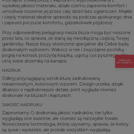
wysokiej jakości materiału, dzięki czemu zapewnia komfort i
umożliwia noszenie jej przez cały dzień bez ograniczeń. Miękki
i ciepły materiał idealnie sprawdzi się podczas spokojnego dnia
i zapewni poczucie komfortu, gdziekolwiek pójdziesz.
Przy odpowiedniej pielęgnacji nasza bluza mogą być noszone
przez lata, co sprawia, że staną się nieodłączną częścią Twojej
garderoby. Nasze bluzy stworzone specjalnie dla Ciebie będą
doskonałym wyborem. Wskocz w nie i zwyczajnie pochilluj -
pograj na konsoli, poczytaj książką, ugotuj coś pysznego, albo
utnij sobie drzemkę na kanapie.
ODBIERZ
15% RABATU
NADRUK
Odkryj przyciągającą wzrok bluzę zadrukowaną
niesamowitym, kolorowym wzorem. Design urzeka, dzięki
dbałości o najdrobniejsze detale, print wygląda również
doskonale na bluzach i kapturach.
JAKOŚĆ NADRUKU
Zapewniamy Ci doskonałą jakość nadruków, nie tylko
wyglądają one świetnie, ale również są niezwykle trwałe.
Nowoczesna technologia, której używamy, sprawia, że kolory
są żywe i wyraziste, ale przede wszystkim wyglądają