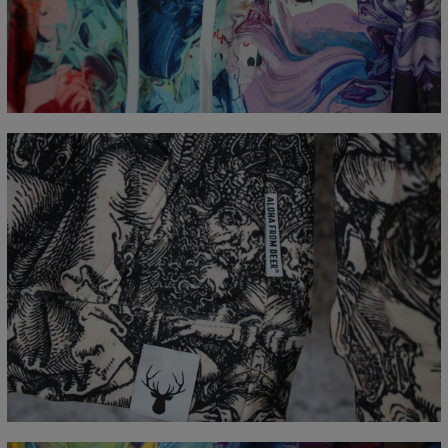
CM
XS
S
M
L
XL
XXL
XXXL
A - Długość całkowita
65
67
69
71
73
75
77
B - Sz. klatki piersiowej
48
51
54
57
60
63
66
C - Długość rękawów
61
62
63
64
65
66
67