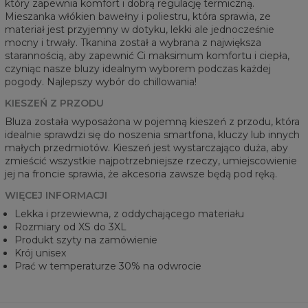
który zapewnia komfort i dobrą regulację termiczną.
Mieszanka włókien bawełny i poliestru, która sprawia, ze
materiał jest przyjemny w dotyku, lekki ale jednocześnie
mocny i trwały. Tkanina został a wybrana z największa
starannością, aby zapewnić Ci maksimum komfortu i ciepła,
czyniąc nasze bluzy idealnym wyborem podczas każdej
pogody. Najlepszy wybór do chillowania!
KIESZEŃ Z PRZODU
Bluza została wyposażona w pojemną kieszeń z przodu, która
idealnie sprawdzi się do noszenia smartfona, kluczy lub innych
małych przedmiotów. Kieszeń jest wystarczająco duża, aby
zmieścić wszystkie najpotrzebniejsze rzeczy, umiejscowienie
jej na froncie sprawia, że akcesoria zawsze będą pod ręką.
WIĘCEJ INFORMACJI
Lekka i przewiewna, z oddychającego materiału
Rozmiary od XS do 3XL
Produkt szyty na zamówienie
Krój unisex
Prać w temperaturze 30% na odwrocie