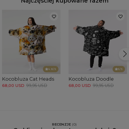
Najczęściej kupowane razem
4.8
/5
5
/5
Kocobluza Cat Heads
Kocobluza Doodle
68,00 USD
99,95 USD
68,00 USD
99,95 USD
RECENZJE
(
0
)