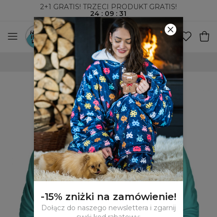
2+1 GRATIS! TRZECI PRODUKT GRATIS!
24
:
09
:
30
WYSYŁKA ZA POBRANIEM I DO PACZKOMATÓW
-15% zniżki na zamówienie!
Dołącz do naszego newslettera i zgarnij