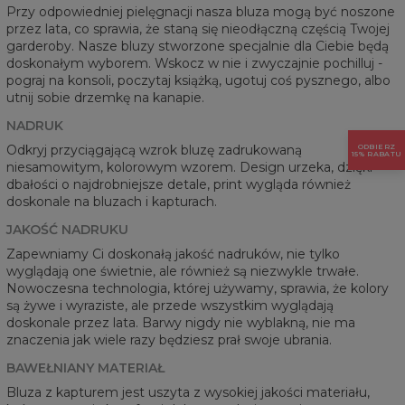
Przy odpowiedniej pielęgnacji nasza bluza mogą być noszone
przez lata, co sprawia, że staną się nieodłączną częścią Twojej
garderoby. Nasze bluzy stworzone specjalnie dla Ciebie będą
doskonałym wyborem. Wskocz w nie i zwyczajnie pochilluj -
pograj na konsoli, poczytaj książką, ugotuj coś pysznego, albo
utnij sobie drzemkę na kanapie.
NADRUK
Odkryj przyciągającą wzrok bluzę zadrukowaną
ODBIERZ
15% RABATU
niesamowitym, kolorowym wzorem. Design urzeka, dzięki
dbałości o najdrobniejsze detale, print wygląda również
doskonale na bluzach i kapturach.
JAKOŚĆ NADRUKU
Zapewniamy Ci doskonałą jakość nadruków, nie tylko
wyglądają one świetnie, ale również są niezwykle trwałe.
Nowoczesna technologia, której używamy, sprawia, że kolory
są żywe i wyraziste, ale przede wszystkim wyglądają
doskonale przez lata. Barwy nigdy nie wyblakną, nie ma
znaczenia jak wiele razy będziesz prał swoje ubrania.
BAWEŁNIANY MATERIAŁ
Bluza z kapturem jest uszyta z wysokiej jakości materiału,