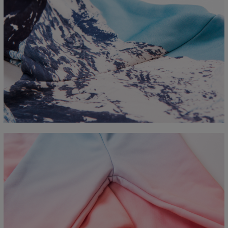
Mierzone na płasko
CM
XS
S
M
L
XL
2XL
3XL
4XL
A - Długość
67
68
69
70
71
73
75
78
B - Sz. klatki piersiowej
50
52
54
56
58
60
63
66
C - Długość rękawów
63
64
65
66
66
67
68
69