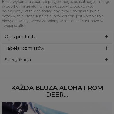
Bluza wykonana z bardzo przyjemnego, delikatnego i miłego
w dotyku materiału. To nasz kluczowy produkt, więc
dołożyliśmy wszelkich starań aby jakość spełniała Twoje
oczekiwania. Nadruk na całej powierzchni jest kompletnie
niewyczuwalny, wręcz wtopiony w materiał. Must-have w
Twojej szafie!
Opis produktu
Klasyczna bluza z nadrukiem, wykonana z mieszanki
Tabela rozmiarów
bawełny i poliestru z wysokiej jakości nadrukiem z przodu i
z tyłu. Wyprodukowana w Polsce , ma okrągły dekolt oraz
długie rękawy. Trwałe, wzmocnione szwy są kolorowe, aby
Specyfikacja
zachować kontrast z resztą projektu, dzięki czemu
Materiał:
70% Poliester, 30% Bawełna
wyróżnisz się jeszcze bardziej.
Przeznaczenie:
Unisex
Dostępność:
Szyte na zamówienie
KAŻDA BLUZA ALOHA FROM
DEER...