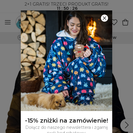
2+1 GRATIS! TRZECI PRODUKT GRATIS!
11
:
50
:
25
WYSYŁKA ZA POBRANIEM I DO PACZKOMATÓW
-15% zniżki na zamówienie!
Dołącz do naszego newslettera i zgarnij