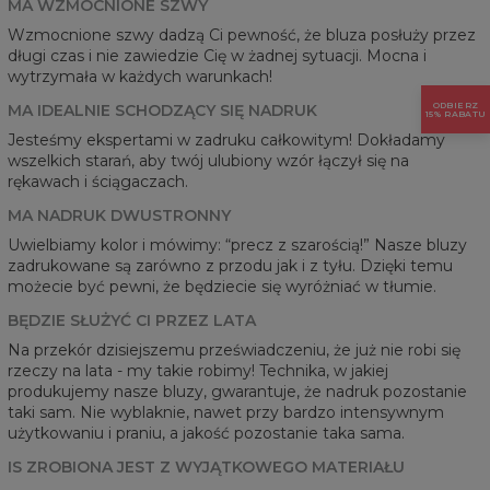
MA WZMOCNIONE SZWY
Wzmocnione szwy dadzą Ci pewność, że bluza posłuży przez
długi czas i nie zawiedzie Cię w żadnej sytuacji. Mocna i
wytrzymała w każdych warunkach!
ODBIERZ
MA IDEALNIE SCHODZĄCY SIĘ NADRUK
15% RABATU
Jesteśmy ekspertami w zadruku całkowitym! Dokładamy
wszelkich starań, aby twój ulubiony wzór łączył się na
rękawach i ściągaczach.
MA NADRUK DWUSTRONNY
Uwielbiamy kolor i mówimy: “precz z szarością!” Nasze bluzy
zadrukowane są zarówno z przodu jak i z tyłu. Dzięki temu
możecie być pewni, że będziecie się wyróżniać w tłumie.
BĘDZIE SŁUŻYĆ CI PRZEZ LATA
Na przekór dzisiejszemu przeświadczeniu, że już nie robi się
rzeczy na lata - my takie robimy! Technika, w jakiej
produkujemy nasze bluzy, gwarantuje, że nadruk pozostanie
taki sam. Nie wyblaknie, nawet przy bardzo intensywnym
użytkowaniu i praniu, a jakość pozostanie taka sama.
IS ZROBIONA JEST Z WYJĄTKOWEGO MATERIAŁU