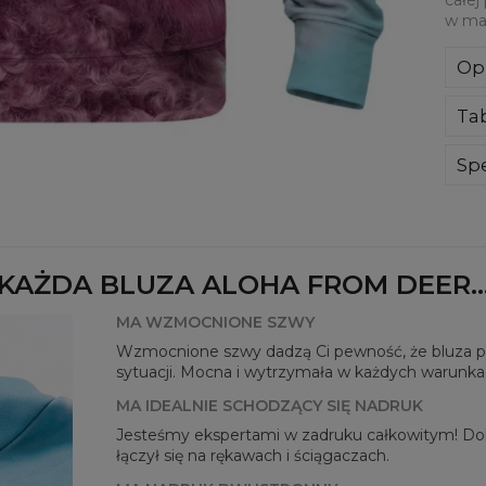
w mat
Op
Kla
Ta
poli
Wyp
ręk
Spe
kon
Mate
bard
Prz
Dos
KAŻDA BLUZA ALOHA FROM DEER..
MA WZMOCNIONE SZWY
Wzmocnione szwy dadzą Ci pewność, że bluza pos
sytuacji. Mocna i wytrzymała w każdych warunka
MA IDEALNIE SCHODZĄCY SIĘ NADRUK
Jesteśmy ekspertami w zadruku całkowitym! Dok
łączył się na rękawach i ściągaczach.