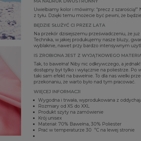
MA NADRUK DWUSTRONNY
Mie
Uwielbiamy kolor i mówimy: “precz z szarością!”
CM
z tyłu. Dzięki temu możecie być pewni, że będzie
A -
BĘDZIE SŁUŻYĆ CI PRZEZ LATA
B - 
C -
Na przekór dzisiejszemu przeświadczeniu, że już n
Technika, w jakiej produkujemy nasze bluzy, gwar
wyblaknie, nawet przy bardzo intensywnym użytko
IS ZROBIONA JEST Z WYJĄTKOWEGO MATERI
Tak, to bawełna! Niby nic odkrywczego, a jednak
dostępny był tylko i wyłącznie na poliestrze. Po
taki sam efekt na bawełnie. To dla nas wielki pr
przekonaniu, że warto było nad tym pracować.
WIĘCEJ INFORMACJI
Wygodna i trwała, wyprodukowana z oddychaj
Rozmiary od XS do XXL
Produkt szyty na zamówienie
Krój unisex
Materiał: 70% Bawełna, 30% Poliester
Prać w temperaturze 30︒C na lewej stronie