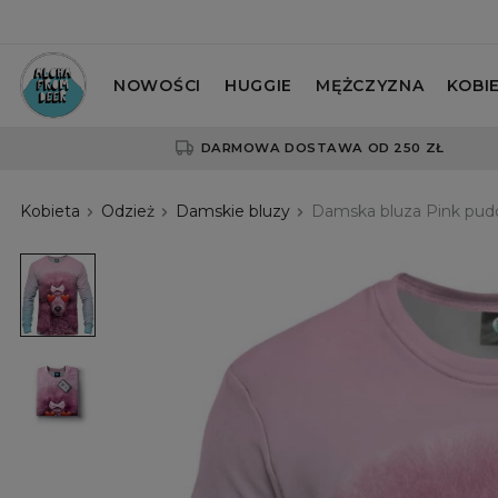
NOWOŚCI
HUGGIE
MĘŻCZYZNA
KOBI
DARMOWA DOSTAWA OD 250 ZŁ
Kobieta
Odzież
Damskie bluzy
Damska bluza Pink pud
Damska
bluza
Pink
puddle
Damska
bluza
Pink
puddle