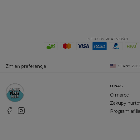
METODY PŁATNOŚCI
Zmień preferencje
STANY ZJ
O NAS
O marce
Zakupy hurt
Program afili