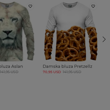
luza Aslan
Damska bluza Pretzellz
D
B
141,95 USD
70,95 USD
141,95 USD
70