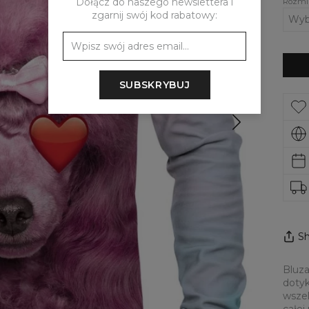
Dołącz do naszego newslettera i
Rozmi
zgarnij swój kod rabatowy:
SUBSKRYBUJ
Sh
Bluza
dotyk
wszel
całej