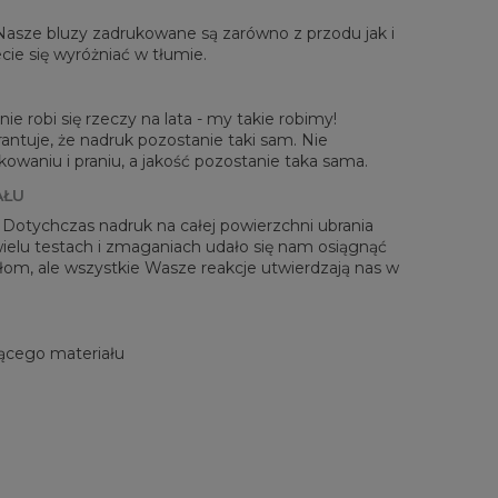
rzone na płasko
 Nasze bluzy zadrukowane są zarówno z przodu jak i
XS
S
M
L
XL
2XL
3XL
4XL
cie się wyróżniać w tłumie.
 Długość
67
68
69
70
71
73
75
78
Sz. klatki piersiowej
50
52
54
56
58
60
63
66
 Długość rękawów
63
64
65
66
66
67
68
69
ie robi się rzeczy na lata - my takie robimy!
antuje, że nadruk pozostanie taki sam. Nie
waniu i praniu, a jakość pozostanie taka sama.
AŁU
! Dotychczas nadruk na całej powierzchni ubrania
 wielu testach i zmaganiach udało się nam osiągnąć
zełom, ale wszystkie Wasze reakcje utwierdzają nas w
ącego materiału