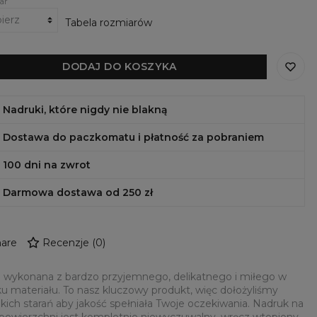
ar
Tabela rozmiarów
DODAJ DO KOSZYKA
Nadruki, które nigdy nie blakną
Dostawa do paczkomatu i płatność za pobraniem
100 dni na zwrot
Darmowa dostawa od 250 zł
are
Recenzje
(
0
)
 wykonana z bardzo przyjemnego, delikatnego i miłego w
u materiału. To nasz kluczowy produkt, więc dołożyliśmy
kich starań aby jakość spełniała Twoje oczekiwania. Nadruk na
 powierzchni jest kompletnie niewyczuwalny, wręcz wtopiony