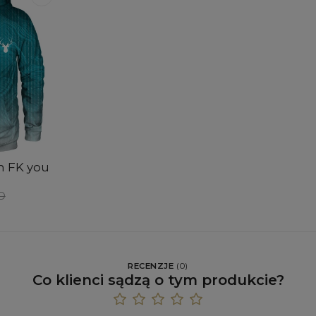
m FK you
SD
RECENZJE
(
0
)
Co klienci sądzą o tym produkcie?