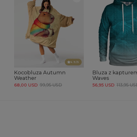
4.9
/5
Kocobluza Autumn
Bluza z kapture
Weather
Waves
68,00 USD
99,95 USD
56,95 USD
113,95 U