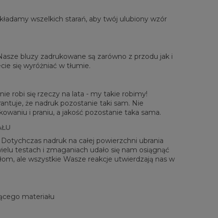
ładamy wszelkich starań, aby twój ulubiony wzór
rzone na płasko
 Nasze bluzy zadrukowane są zarówno z przodu jak i
XS
S
M
L
XL
2XL
3XL
4XL
cie się wyróżniać w tłumie.
 Długość
67
68
69
70
71
73
75
78
Sz. klatki piersiowej
50
52
54
56
58
60
63
66
 Długość rękawów
63
64
65
66
66
67
68
69
ie robi się rzeczy na lata - my takie robimy!
antuje, że nadruk pozostanie taki sam. Nie
waniu i praniu, a jakość pozostanie taka sama.
AŁU
! Dotychczas nadruk na całej powierzchni ubrania
 wielu testach i zmaganiach udało się nam osiągnąć
zełom, ale wszystkie Wasze reakcje utwierdzają nas w
ącego materiału