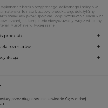
 wykonana z bardzo przyjemnego, delikatnego i miłego w
u materiału. To nasz kluczowy produkt, więc dołożyliśmy
kich starań aby jakość spełniała Twoje oczekiwania. Nadruk na
 powierzchni jest kompletnie niewyczuwalny, wręcz wtopiony
eriał. Must-have w Twojej szafie!
is produktu
syczna bluza z nadrukiem, wykonana z mieszanki bawełny i
bela rozmiarów
estru z wysokiej jakości nadrukiem z przodu i z tyłu.
rodukowana w Polsce , ma okrągły dekolt oraz długie
awy. Trwałe, wzmocnione szwy są kolorowe, aby zachować
cyfikacja
trast z resztą projektu, dzięki czemu wyróżnisz się jeszcze
riał:
70% Poliester, 30% Bawełna
ziej.
eznaczenie:
Unisex
tępność:
Szyte na zamówienie
.
łuży przez długi czas i nie zawiedzie Cię w żadnej
ch!