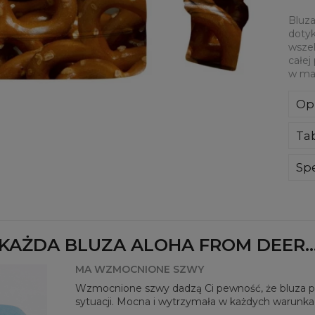
Bluza
dotyk
wszel
całej
w mat
Op
Kla
Ta
poli
Wyp
ręk
Spe
kon
Mate
bard
Prz
Dos
KAŻDA BLUZA ALOHA FROM DEER..
MA WZMOCNIONE SZWY
Wzmocnione szwy dadzą Ci pewność, że bluza pos
sytuacji. Mocna i wytrzymała w każdych warunka