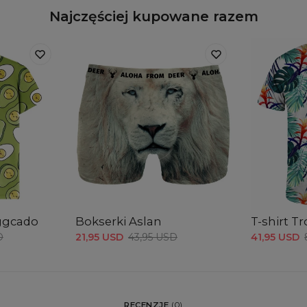
Najczęściej kupowane razem
Eggcado
Bokserki Aslan
T-shirt Tr
D
21,95 USD
43,95 USD
41,95 USD
RECENZJE
(
0
)