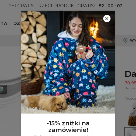
52
:
00
:
00
2+1 GRATIS! TRZECI PRODUKT GRATIS!
ETA
DZIECKO
100-DNIOWE PRAWO ZWROTU
WY
Da
70,9
Najniżs
Propoz
Pretz
beani
-15% zniżki na
zamówienie!
Dams
bluza