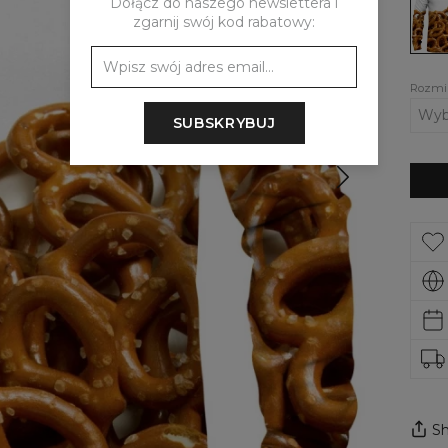
Dołącz do naszego newslettera i
Pretz
zgarnij swój kod rabatowy:
Rozmi
SUBSKRYBUJ
Sh