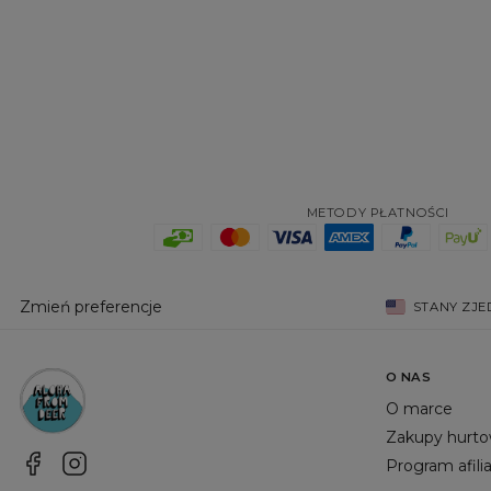
METODY PŁATNOŚCI
Zmień preferencje
STANY ZJ
O NAS
O marce
Zakupy hurt
Program afili