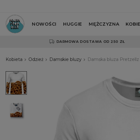
NOWOŚCI
HUGGIE
MĘŻCZYZNA
KOBI
DARMOWA DOSTAWA OD 250 ZŁ
Kobieta
Odzież
Damskie bluzy
Damska bluza Pretzellz
Damska
bluza
Pretzellz
Damska
bluza
Pretzellz