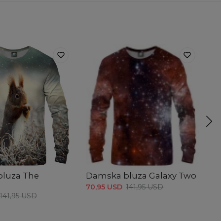
luza The
Damska bluza Galaxy Two
D
70,95 USD
141,95 USD
70
141,95 USD