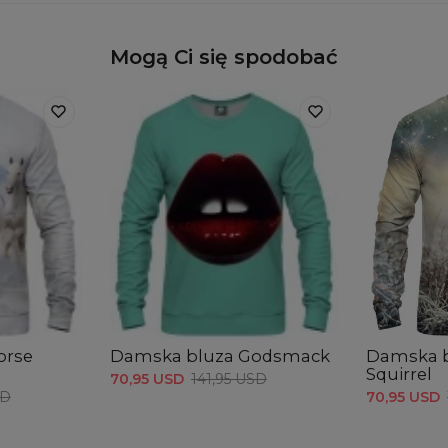
Mogą Ci się spodobać
orse
Damska bluza Godsmack
Damska b
Squirrel
70,95 USD
141,95 USD
SD
70,95 USD