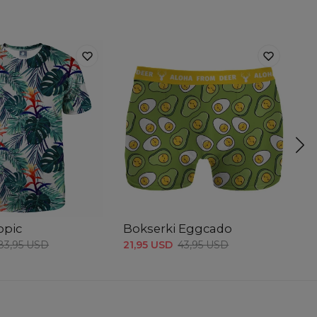
opic
Bokserki Eggcado
T-
83,95 USD
21,95 USD
43,95 USD
41