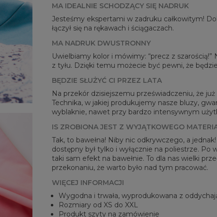
MA IDEALNIE SCHODZĄCY SIĘ NADRUK
Jesteśmy ekspertami w zadruku całkowitym! Dok
łączył się na rękawach i ściągaczach.
MA NADRUK DWUSTRONNY
Mie
Uwielbiamy kolor i mówimy: “precz z szarością!”
CM
z tyłu. Dzięki temu możecie być pewni, że będzie
A -
BĘDZIE SŁUŻYĆ CI PRZEZ LATA
B - 
C -
Na przekór dzisiejszemu przeświadczeniu, że już n
Technika, w jakiej produkujemy nasze bluzy, gwar
wyblaknie, nawet przy bardzo intensywnym użytko
IS ZROBIONA JEST Z WYJĄTKOWEGO MATERI
Tak, to bawełna! Niby nic odkrywczego, a jednak
dostępny był tylko i wyłącznie na poliestrze. Po
taki sam efekt na bawełnie. To dla nas wielki pr
przekonaniu, że warto było nad tym pracować.
WIĘCEJ INFORMACJI
Wygodna i trwała, wyprodukowana z oddychaj
Rozmiary od XS do XXL
Produkt szyty na zamówienie