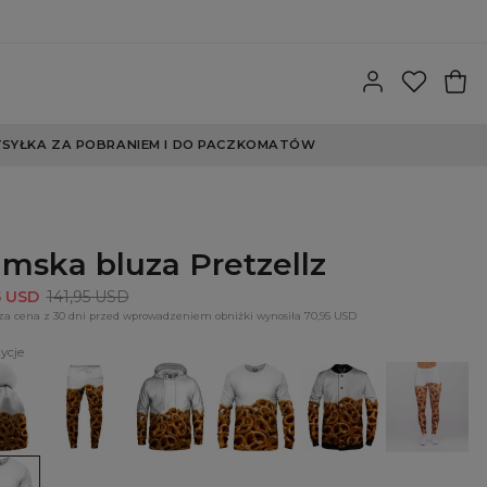
SYŁKA ZA POBRANIEM I DO PACZKOMATÓW
mska bluza Pretzellz
5 USD
141,95 USD
za cena z 30 dni przed wprowadzeniem obniżki wynosiła 70,95 USD
ycje
ells
Spodnie
Bluza
Bluza
Kurtka
Legginsy
e
dresowe
z
Pretzells
bejsbolówka
Pretzells
Pretzells
kapturem
Pretzells
Pretzells
ka