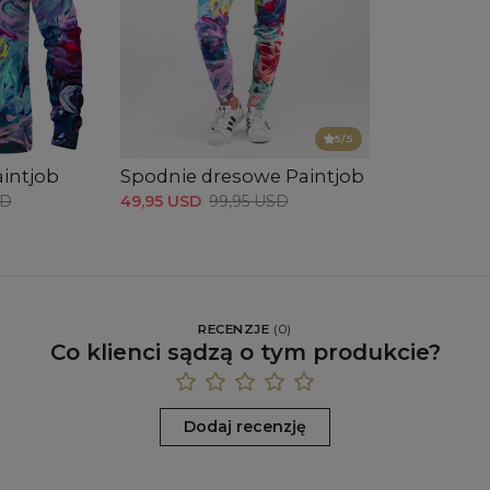
5
/5
intjob
Spodnie dresowe Paintjob
SD
49,95 USD
99,95 USD
RECENZJE
(
0
)
Co klienci sądzą o tym produkcie?
Dodaj recenzję