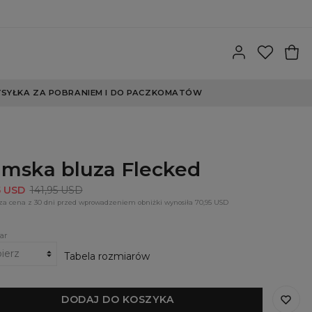
SYŁKA ZA POBRANIEM I DO PACZKOMATÓW
mska bluza Flecked
5 USD
141,95 USD
za cena z 30 dni przed wprowadzeniem obniżki wynosiła 70,95 USD
ar
Tabela rozmiarów
DODAJ DO KOSZYKA