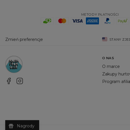
METODY PŁATNOŚCI
Zmień preferencje
STANY ZJ
O NAS
O marce
Zakupy hurt
Program afili
Nagrody