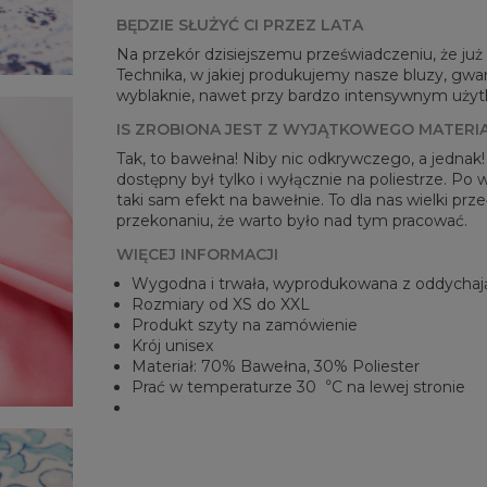
BĘDZIE SŁUŻYĆ CI PRZEZ LATA
Na przekór dzisiejszemu przeświadczeniu, że już n
Technika, w jakiej produkujemy nasze bluzy, gwar
wyblaknie, nawet przy bardzo intensywnym użytko
IS ZROBIONA JEST Z WYJĄTKOWEGO MATERI
Tak, to bawełna! Niby nic odkrywczego, a jednak
dostępny był tylko i wyłącznie na poliestrze. Po
taki sam efekt na bawełnie. To dla nas wielki pr
przekonaniu, że warto było nad tym pracować.
WIĘCEJ INFORMACJI
Wygodna i trwała, wyprodukowana z oddychaj
Rozmiary od XS do XXL
Produkt szyty na zamówienie
Krój unisex
Materiał: 70% Bawełna, 30% Poliester
Prać w temperaturze 30︒C na lewej stronie