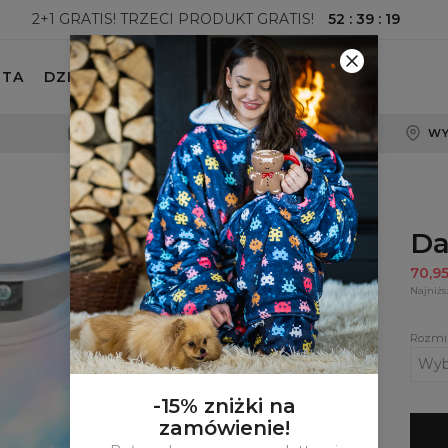
52
:
39
:
18
2+1 GRATIS! TRZECI PRODUKT GRATIS!
ETA
DZIECKO
100-DNIOWE PRAWO ZWROTU
WY
Da
70,9
Najniżs
Rozmi
-15% zniżki na
zamówienie!