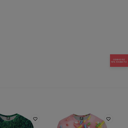
ODBIERZ
15% RABATU