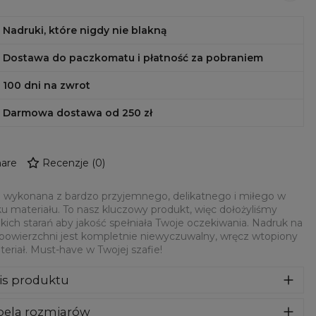
Nadruki, które nigdy nie blakną
Dostawa do paczkomatu i płatność za pobraniem
100 dni na zwrot
Darmowa dostawa od 250 zł
are
Recenzje
(
0
)
 wykonana z bardzo przyjemnego, delikatnego i miłego w
u materiału. To nasz kluczowy produkt, więc dołożyliśmy
kich starań aby jakość spełniała Twoje oczekiwania. Nadruk na
 powierzchni jest kompletnie niewyczuwalny, wręcz wtopiony
eriał. Must-have w Twojej szafie!
is produktu
syczna bluza z nadrukiem, wykonana z mieszanki bawełny i
bela rozmiarów
estru z wysokiej jakości nadrukiem z przodu i z tyłu.