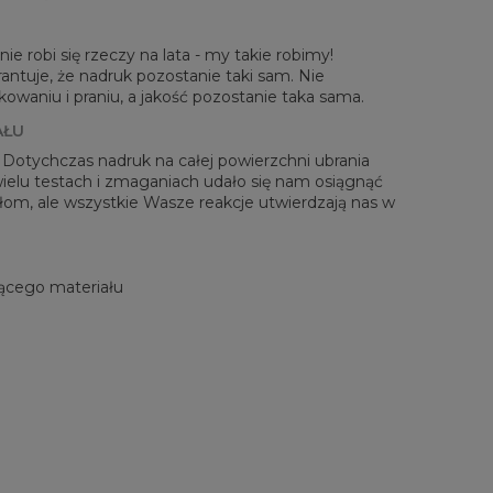
ie robi się rzeczy na lata - my takie robimy!
antuje, że nadruk pozostanie taki sam. Nie
waniu i praniu, a jakość pozostanie taka sama.
AŁU
! Dotychczas nadruk na całej powierzchni ubrania
 wielu testach i zmaganiach udało się nam osiągnąć
zełom, ale wszystkie Wasze reakcje utwierdzają nas w
ącego materiału