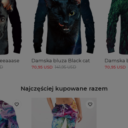
eeaaase
Damska bluza Black cat
Damska b
SD
70,95 USD
141,95 USD
70,95 USD
Najczęściej kupowane razem