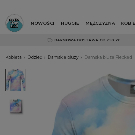
NOWOŚCI
HUGGIE
MĘŻCZYZNA
KOBI
DARMOWA DOSTAWA OD 250 ZŁ
Kobieta
Odzież
Damskie bluzy
Damska bluza Flecked
Damska
bluza
Flecked
Damska
bluza
Flecked