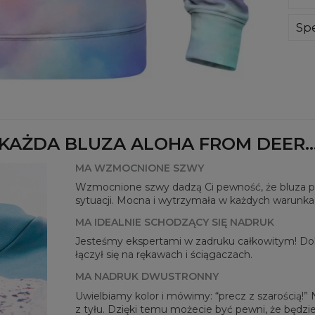
Wyp
ręk
Spe
kon
Mate
bard
Prz
Dos
KAŻDA BLUZA ALOHA FROM DEER..
MA WZMOCNIONE SZWY
Wzmocnione szwy dadzą Ci pewność, że bluza pos
sytuacji. Mocna i wytrzymała w każdych warunka
MA IDEALNIE SCHODZĄCY SIĘ NADRUK
Jesteśmy ekspertami w zadruku całkowitym! Dok
Mie
łączył się na rękawach i ściągaczach.
CM
MA NADRUK DWUSTRONNY
A -
B - 
Uwielbiamy kolor i mówimy: “precz z szarością!”
C -
z tyłu. Dzięki temu możecie być pewni, że będzie