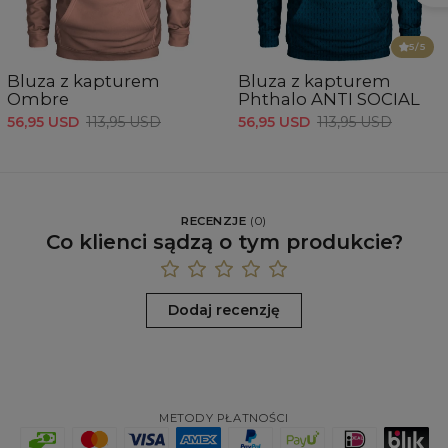
5
/5
Bluza z kapturem
Bluza z kapturem
Ombre
Phthalo ANTI SOCIAL
56,95 USD
113,95 USD
56,95 USD
113,95 USD
RECENZJE
(
0
)
Co klienci sądzą o tym produkcie?
Dodaj recenzję
METODY PŁATNOŚCI