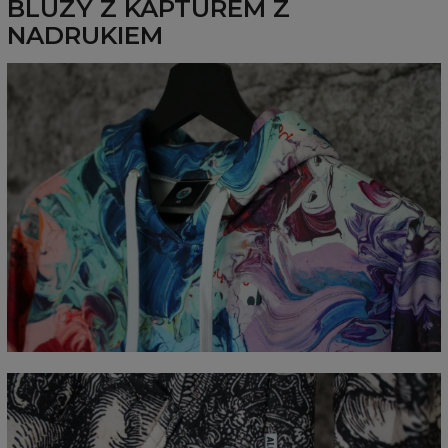
BLUZY Z KAPTUREM Z
NADRUKIEM
Mierzone na płasko
CM
XS
S
M
L
XL
XXL
XXXL
A - Długość całkowita
65
67
69
71
73
75
77
B - Sz. klatki piersiowej
48
51
54
57
60
63
66
C - Długość rękawów
61
62
63
64
65
66
67