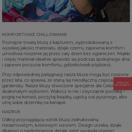
KOMFORTOWE CHILLOWANIE
Poznajcie trwałą bluzę z kapturem, wyprodukowaną z
wysokiej jakości materiału, dzięki czemu zapewnia komfort i
umożliwia noszenie jej przez cały dzień bez ograniczeń. Miękki
i ciepły materiał idealnie sprawdzi się podczas spokojnego dnia
i zapewni poczucie komfortu, gdziekolwiek pójdziesz.
Przy odpowiedniej pielęgnacji nasza bluza mogą być noszone
przez lata, co sprawia, że staną się nieodłączną częścią Twojej
ODBIERZ
garderoby. Nasze bluzy stworzone specjalnie dla Ciebie będą
15% RABATU
doskonałym wyborem. Wskocz w nie i zwyczajnie pochilluj -
pograj na konsoli, poczytaj książką, ugotuj coś pysznego, albo
utnij sobie drzemkę na kanapie.
NADRUK
Odkryj przyciągającą wzrok bluzę zadrukowaną
niesamowitym, kolorowym wzorem. Design urzeka, dzięki
dbałości o najdrobniejsze detale, print wygląda również