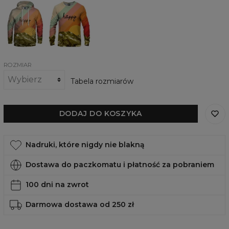
Damska
Damska
bluza
bluza
z
Happy
kapturem
Happy
ROZMIAR
Tabela rozmiarów
DODAJ DO KOSZYKA
Nadruki, które nigdy nie blakną
Dostawa do paczkomatu i płatność za pobraniem
100 dni na zwrot
Darmowa dostawa od 250 zł