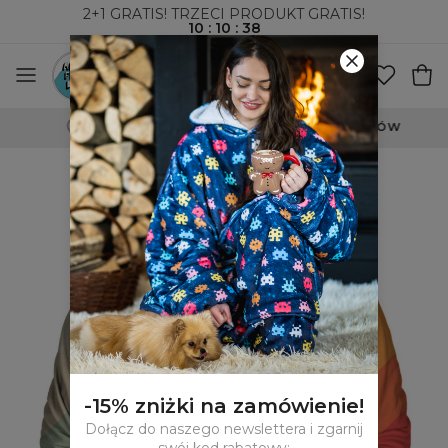
2+1 GRATIS! TRZECI PRODUKT GRATIS!
10
:
10
:
37
WYSYŁKA ZA POBRANIEM I DO PACZKOMATÓW
-15% zniżki na zamówienie!
Dołącz do naszego newslettera i zgarnij