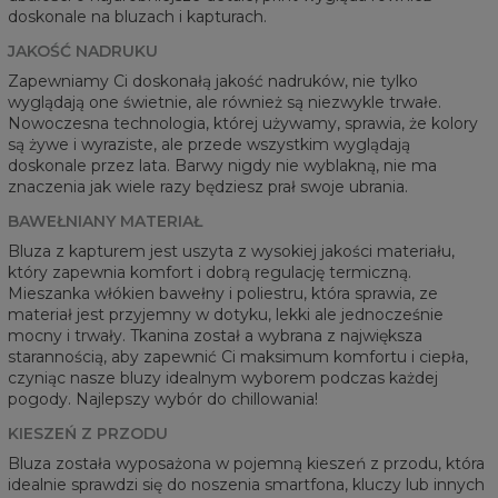
doskonale na bluzach i kapturach.
JAKOŚĆ NADRUKU
Zapewniamy Ci doskonałą jakość nadruków, nie tylko
wyglądają one świetnie, ale również są niezwykle trwałe.
Nowoczesna technologia, której używamy, sprawia, że kolory
są żywe i wyraziste, ale przede wszystkim wyglądają
doskonale przez lata. Barwy nigdy nie wyblakną, nie ma
znaczenia jak wiele razy będziesz prał swoje ubrania.
BAWEŁNIANY MATERIAŁ
Bluza z kapturem jest uszyta z wysokiej jakości materiału,
który zapewnia komfort i dobrą regulację termiczną.
Mieszanka włókien bawełny i poliestru, która sprawia, ze
materiał jest przyjemny w dotyku, lekki ale jednocześnie
mocny i trwały. Tkanina został a wybrana z największa
starannością, aby zapewnić Ci maksimum komfortu i ciepła,
czyniąc nasze bluzy idealnym wyborem podczas każdej
pogody. Najlepszy wybór do chillowania!
KIESZEŃ Z PRZODU
Bluza została wyposażona w pojemną kieszeń z przodu, która
idealnie sprawdzi się do noszenia smartfona, kluczy lub innych