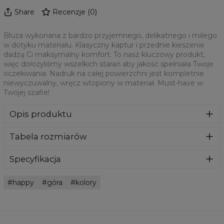
Share
Recenzje
(
0
)
Bluza wykonana z bardzo przyjemnego, delikatnego i miłego
w dotyku materiału. Klasyczny kaptur i przednie kieszenie
dadzą Ci maksymalny komfort. To nasz kluczowy produkt,
więc dołożyliśmy wszelkich starań aby jakość spełniała Twoje
oczekiwania. Nadruk na całej powierzchni jest kompletnie
niewyczuwalny, wręcz wtopiony w materiał. Must-have w
Twojej szafie!
Opis produktu
Bluza wykonana z bardzo przyjemnego, delikatnego i
Tabela rozmiarów
miłego w dotyku materiału. Klasyczny kaptur i przednie
kieszenie dadzą Ci maksymalny komfort. To nasz kluczowy
produkt, więc dołożyliśmy wszelkich starań aby jakość
Specyfikacja
spełniała Twoje oczekiwania. Nadruk na całej powierzchni
Materiał:
70% Poliester, 30% Bawełna
jest kompletnie niewyczuwalny, wręcz wtopiony w
happy
góra
kolory
Przeznaczenie:
Unisex
materiał. Must-have w Twojej szafie!
Dostępność:
Szyte na zamówienie