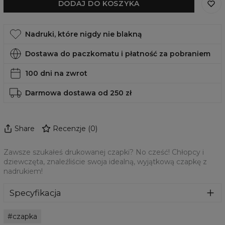
DODAJ DO KOSZYKA
Nadruki, które nigdy nie blakną
Dostawa do paczkomatu i płatność za pobraniem
100 dni na zwrot
Darmowa dostawa od 250 zł
Share
Recenzje
(
0
)
Zawsze szukałeś drukowanej czapki? No cześć! Chłopcy i
dziewczęta, znaleźliście swoja idealną, wyjątkową czapkę z
nadrukiem!
Specyfikacja
Materiał:
70% Bawełna, 30% Poliester
czapka
Przeznaczenie:
Unisex