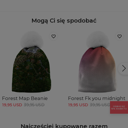
Pochodzenie:
Wyprodukowano w Unii Europejskiej
Dostępność:
Szyte na zamówienie
Mogą Ci się spodobać
Forest Map Beanie
Forest Fk you midnight
19,95 USD
39,95 USD
19,95 USD
39,95 USD
ODBIERZ
15% RABATU
Najczęściej kupowane razem