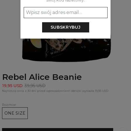
swój kod rabatowy:
SUBSKRYBUJ
Rebel Alice Beanie
19,95 USD
39,95 USD
Najniższa cena z 30 dni przed wprowadzeniem obniżki wynosiła 19,95 USD
Rozmiar
ONE SIZE