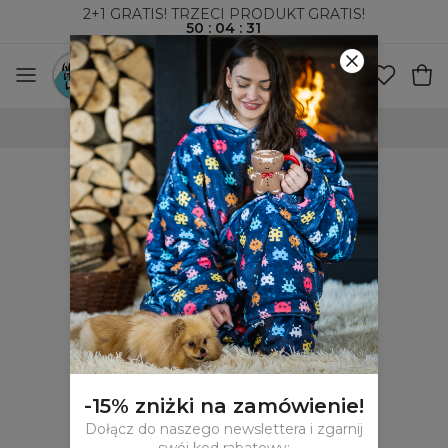
2+1 GRATIS! TRZECI PRODUKT GRATIS!
50
:
04
:
31
100-DNIOWE PRAWO ZWROTU
-15% zniżki na zamówienie!
Dołącz do naszego newslettera i zgarnij