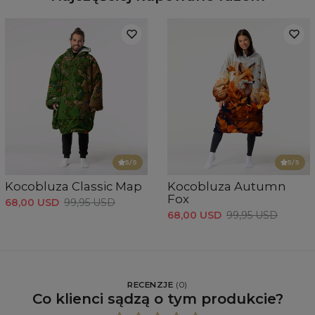
5
/5
5
/5
Kocobluza Classic Map
Kocobluza Autumn
Fox
68,00 USD
99,95 USD
68,00 USD
99,95 USD
RECENZJE
(
0
)
Co klienci sądzą o tym produkcie?