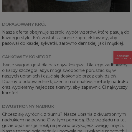
DOPASOWANY KRÓJ
Nasza oferta obejmuje szeroki wybór wzorów, które pasują do
każdego stylu. Krój został starannie zaprojektowany, aby
pasował do każdej sylwetki, zarówno damskiej, jak i męskiej.
CAŁKOWITY KOMFORT
ODBIERZ
15% RABATU
Twoje wygoda jest dla nas najważniejsza. Dlatego zadbaliśmy
o każdy szczegół, abyś mógł swobodnie poruszać się w
naszych ubraniach i czuć się doskonale przez cały dzień.
Dbamy o odpowiednie łączenie materiałów, metody nadruku
oraz wybieramy najlepsze tkaniny, aby zapewnić Ci najwyższy
komfort.
DWUSTRONNY NADRUK
Chcesz się wyróżnić z tłumu? Nasze ubrania z dwustronnym
nadrukiem na pewno Ci w tym pomogą. Bez względu na to,
gdzie będziesz je nosił, na pewno przykujesz uwagę innych.
Nasza technologia nadruku pozwala na uzyskanie mocnych i