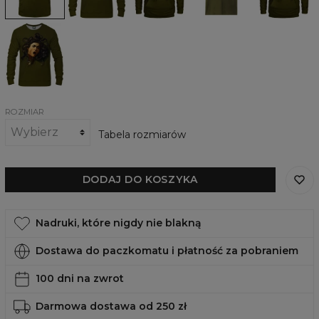
inspirowany
twóczością
Medusa,
Medusa
of
twórczością
Paula
inspirowana
Medusa,
Damska
Caravaggio
Gustave'a
twórczością
inspirowana
bluza
Doré
Caravaggio
twórczością
Head
Caravaggio
of
Medusa
ROZMIAR
Tabela rozmiarów
DODAJ DO KOSZYKA
Nadruki, które nigdy nie blakną
Dostawa do paczkomatu i płatność za pobraniem
100 dni na zwrot
Darmowa dostawa od 250 zł