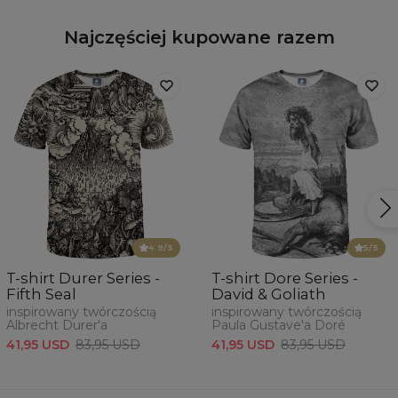
Najczęściej kupowane razem
4.9
/5
5
/5
T-shirt Durer Series -
T-shirt Dore Series -
Fifth Seal
David & Goliath
inspirowany twórczością
inspirowany twórczością
Albrecht Durer'a
Paula Gustave'a Doré
41,95 USD
83,95 USD
41,95 USD
83,95 USD