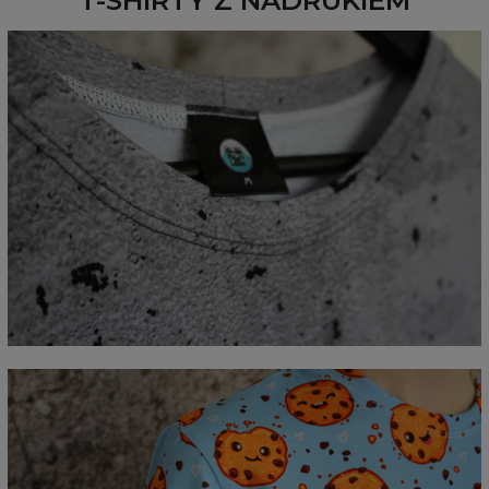
T-SHIRTY Z NADRUKIEM
Mierzone na płasko
CM
XS
S
M
L
XL
2XL
3XL
4XL
A - Długość
67
69
71
73
75
77
79
81
B - Sz.klatki piersiowej
47
50
53
56
59
62
65
68
C - Długość rękawów
18,5
19
19,5
20
20,5
21
21,5
22