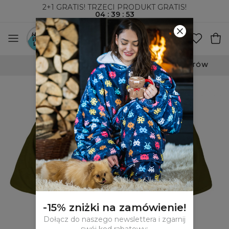
2+1 GRATIS! TRZECI PRODUKT GRATIS!
04
:
39
:
53
WYSYŁKA ZA POBRANIEM I DO PACZKOMATÓW
-15% zniżki na zamówienie!
Dołącz do naszego newslettera i zgarnij