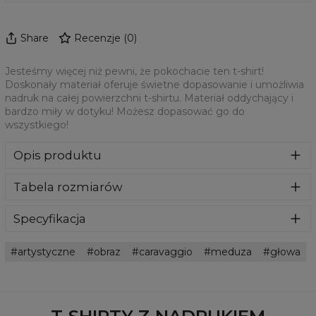
Share
Recenzje
(
0
)
Jesteśmy więcej niż pewni, że pokochacie ten t-shirt!
Doskonały materiał oferuje świetne dopasowanie i umożliwia
nadruk na całej powierzchni t-shirtu. Materiał oddychający i
bardzo miły w dotyku! Możesz dopasować go do
wszystkiego!
Opis produktu
Jesteśmy więcej niż pewni, że pokochacie ten t-shirt!
Tabela rozmiarów
Doskonały materiał oferuje świetne dopasowanie i
umożliwia nadruk na całej powierzchni t-shirtu. Materiał
oddychający i bardzo miły w dotyku! Możesz dopasować
Specyfikacja
go do wszystkiego!
Materiał:
100% Poliester
artystyczne
obraz
caravaggio
meduza
głowa
Przeznaczenie:
Unisex
Dostępność:
Szyte na zamówienie