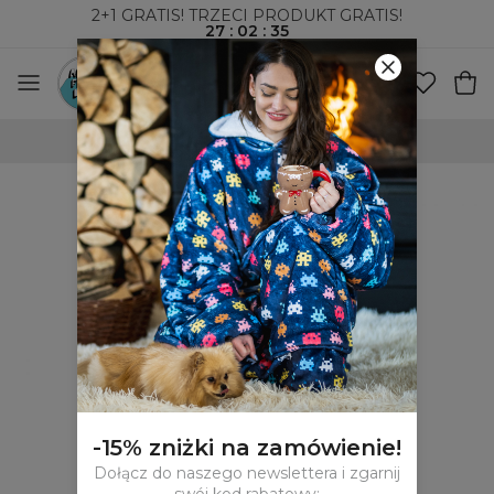
2+1 GRATIS! TRZECI PRODUKT GRATIS!
27
:
02
:
34
WYSYŁKA ZA POBRANIEM I DO PACZKOMATÓW
-15% zniżki na zamówienie!
Dołącz do naszego newslettera i zgarnij