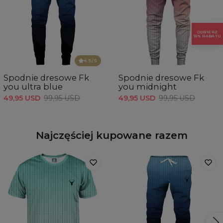
ODBIERZ
15% RABATU
Mierzone na płasko
CM
XS
S
M
L
XL
XXL
4.5
/5
A - Długość nogawki
100
102
104
106
108
110
B - Szerokość w pasie
36
38
40
42
44
46
Spodnie dresowe Fk
Spodnie dresowe Fk
you ultra blue
you midnight
49,95 USD
99,95 USD
49,95 USD
99,95 USD
Najczęściej kupowane razem