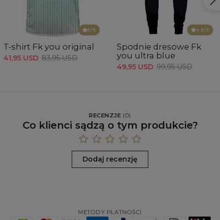
5
/5
4.5
/5
T-shirt Fk you original
Spodnie dresowe Fk
you ultra blue
41,95 USD
83,95 USD
49,95 USD
99,95 USD
RECENZJE
(
0
)
Co klienci sądzą o tym produkcie?
Dodaj recenzję
METODY PŁATNOŚCI