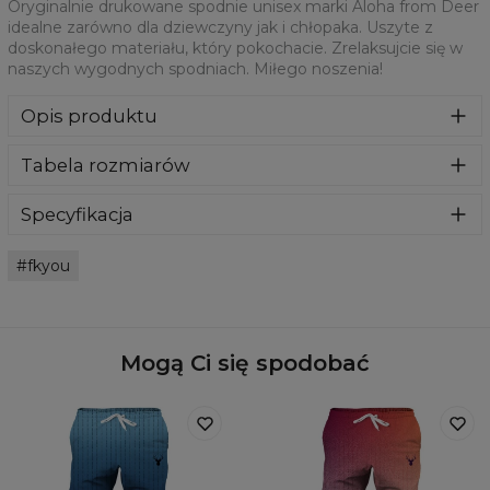
Oryginalnie drukowane spodnie unisex marki Aloha from Deer
idealne zarówno dla dziewczyny jak i chłopaka. Uszyte z
doskonałego materiału, który pokochacie. Zrelaksujcie się w
naszych wygodnych spodniach. Miłego noszenia!
Opis produktu
Spodnie dresowe z niesamowitym nadrukiem z przodu i z
Tabela rozmiarów
tyłu stworzone z połączenia bawełny i poliestru. Posiadają
praktyczne kieszenie, elastyczne ściągacze. Absurdalnie
wygodne i przyjemne w noszeniu.
Specyfikacja
Materiał:
70% Poliester, 30% Bawełna
fkyou
Przeznaczenie:
Unisex
Dostępność:
Szyte na zamówienie
Mogą Ci się spodobać