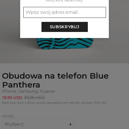
swój kod rabatowy:
SUBSKRYBUJ
Obudowa na telefon Blue
Panthera
iPhone, Samsung, Huawei
19,95 USD
39,95 USD
Najniższa cena z 30 dni przed wprowadzeniem obniżki wynosiła 19,95 USD
MODEL