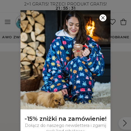
2+1 GRATIS! TRZECI PRODUKT GRATIS!
21
:
55
:
30
WYSYŁKA ZA POBRANIEM I DO PACZKOMATÓW
-15% zniżki na zamówienie!
Dołącz do naszego newslettera i zgarnij