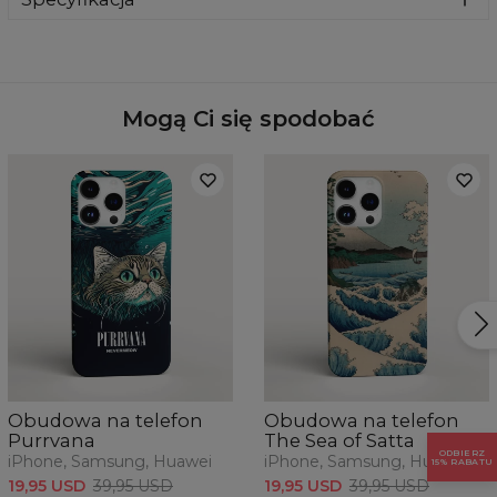
flagowe modele Samsunga, iPhone'a i Huawei. Wybierz z
ulubiony wzór i odmień wygląd swojego telefonu już
rozwijanej listy model swojego telefonu, a taki właśnie do
Materiał:
100% plastik
dzisiaj.
Ciebie wyślemy.
Dostępność:
Produkowane na zamówienie
Na telefon:
Samsung, Iphone, Huawei
Mogą Ci się spodobać
Obudowa na telefon
Obudowa na telefon
Purrvana
The Sea of Satta
ODBIERZ
iPhone, Samsung, Huawei
iPhone, Samsung, Huawei
15% RABATU
19,95 USD
39,95 USD
19,95 USD
39,95 USD