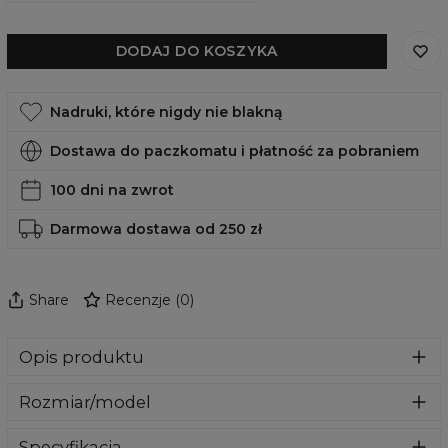
DODAJ DO KOSZYKA
Nadruki, które nigdy nie blakną
Dostawa do paczkomatu i płatność za pobraniem
100 dni na zwrot
Darmowa dostawa od 250 zł
Share
Recenzje
(
0
)
Opis produktu
Stylowa obudowa, która sprawi, że Twój telefon nabierze
Rozmiar/model
zupełnie nowego wyglądu. Stworzona z wytrzymałego
materiału, który nie tylko wygląda, ale również chroni Twój
W naszej ofercie znajdziesz obudowy na najbardziej
telefon przed zarysowaniami i stłuczeniem. Znajdź swój
Specyfikacja