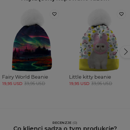
Fairy World Beanie
Little kitty beanie
19,95 USD
39,95 USD
19,95 USD
39,95 USD
RECENZJE
(
0
)
Co klienci sądzą o tym produkcie?