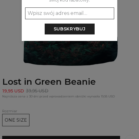
swój kod rabatowy:
SUBSKRYBUJ
Lost in Green Beanie
19,95 USD
39,95 USD
Najniższa cena z 30 dni przed wprowadzeniem obniżki wynosiła 19,95 USD
Rozmiar
ONE SIZE