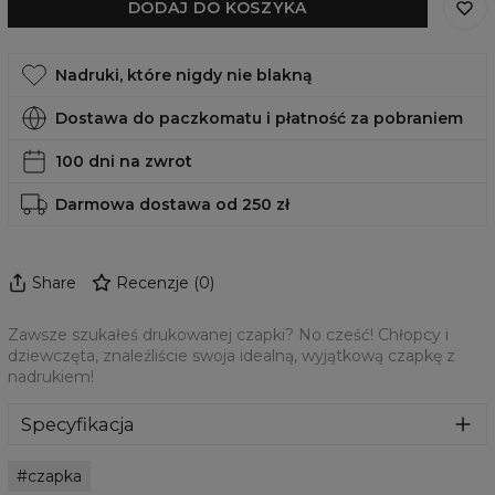
DODAJ DO KOSZYKA
Nadruki, które nigdy nie blakną
Dostawa do paczkomatu i płatność za pobraniem
100 dni na zwrot
Darmowa dostawa od 250 zł
Share
Recenzje
(
0
)
Zawsze szukałeś drukowanej czapki? No cześć! Chłopcy i
dziewczęta, znaleźliście swoja idealną, wyjątkową czapkę z
nadrukiem!
Specyfikacja
Materiał:
70% Bawełna, 30% Poliester
czapka
Przeznaczenie:
Unisex