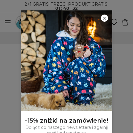
2+1 GRATIS! TRZECI PRODUKT GRATIS!
01
:
40
:
32
100-DNIOWE PRAWO ZWROTU
-15% zniżki na zamówienie!
Dołącz do naszego newslettera i zgarnij