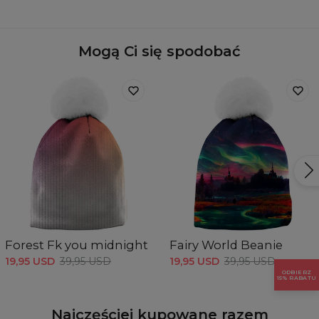
Pochodzenie:
Wyprodukowano w Unii Europejskiej
Dostępność:
Szyte na zamówienie
Mogą Ci się spodobać
Forest Fk you midnight
Fairy World Beanie
19,95 USD
39,95 USD
19,95 USD
39,95 USD
ODBIERZ
15% RABATU
Najczęściej kupowane razem