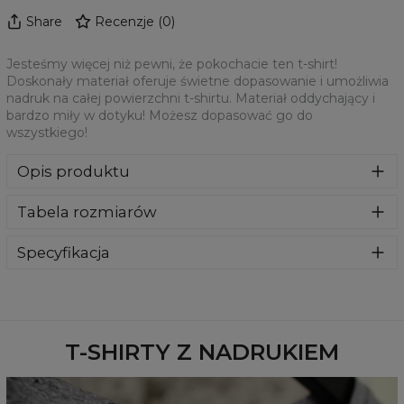
Share
Recenzje
(
0
)
Jesteśmy więcej niż pewni, że pokochacie ten t-shirt!
Doskonały materiał oferuje świetne dopasowanie i umożliwia
nadruk na całej powierzchni t-shirtu. Materiał oddychający i
bardzo miły w dotyku! Możesz dopasować go do
wszystkiego!
Opis produktu
Jesteśmy więcej niż pewni, że pokochacie ten t-shirt!
Tabela rozmiarów
Doskonały materiał oferuje świetne dopasowanie i
umożliwia nadruk na całej powierzchni t-shirtu. Materiał
oddychający i bardzo miły w dotyku! Możesz dopasować
Specyfikacja
go do wszystkiego!
Materiał:
100% Poliester
Przeznaczenie:
Unisex
Dostępność:
Szyte na zamówienie
T-SHIRTY Z NADRUKIEM