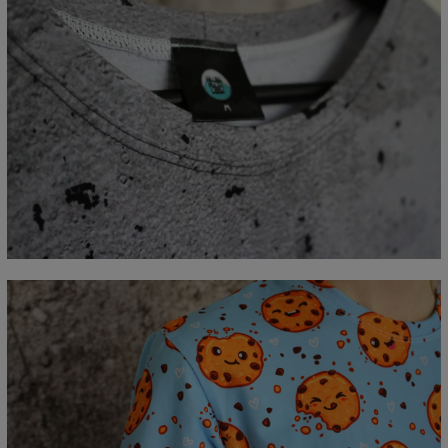
Mierzone na płasko
CM
XS
S
M
L
XL
2XL
3XL
4XL
A - Długość
67
69
71
73
75
77
79
81
B - Sz.klatki piersiowej
47
50
53
56
59
62
65
68
C - Długość rękawów
18,5
19
19,5
20
20,5
21
21,5
22