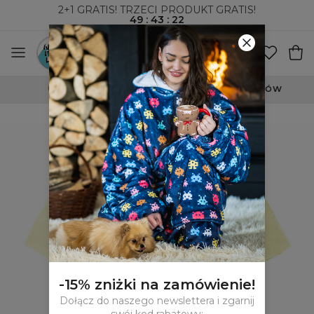
2+1 GRATIS! TRZECI PRODUKT GRATIS!
49
:
43
:
22
WYSYŁKA ZA POBRANIEM I DO PACZKOMATÓW
-15% zniżki na zamówienie!
Dołącz do naszego newslettera i zgarnij