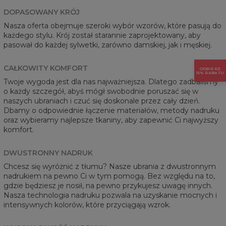
DOPASOWANY KRÓJ
Nasza oferta obejmuje szeroki wybór wzorów, które pasują do
każdego stylu. Krój został starannie zaprojektowany, aby
pasował do każdej sylwetki, zarówno damskiej, jak i męskiej.
CAŁKOWITY KOMFORT
ODBIERZ
15% RABATU
Twoje wygoda jest dla nas najważniejsza. Dlatego zadbaliśmy
o każdy szczegół, abyś mógł swobodnie poruszać się w
naszych ubraniach i czuć się doskonale przez cały dzień.
Dbamy o odpowiednie łączenie materiałów, metody nadruku
oraz wybieramy najlepsze tkaniny, aby zapewnić Ci najwyższy
komfort.
DWUSTRONNY NADRUK
Chcesz się wyróżnić z tłumu? Nasze ubrania z dwustronnym
nadrukiem na pewno Ci w tym pomogą. Bez względu na to,
gdzie będziesz je nosił, na pewno przykujesz uwagę innych.
Nasza technologia nadruku pozwala na uzyskanie mocnych i
intensywnych kolorów, które przyciągają wzrok.