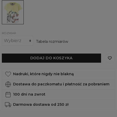
Damski
t-
shirt
Unicorn
ROZMIAR
Tabela rozmiarów
DODAJ DO KOSZYKA
Nadruki, które nigdy nie blakną
Dostawa do paczkomatu i płatność za pobraniem
100 dni na zwrot
Darmowa dostawa od 250 zł