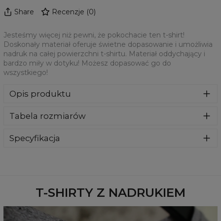
Share
Recenzje
(
0
)
Jesteśmy więcej niż pewni, że pokochacie ten t-shirt!
Doskonały materiał oferuje świetne dopasowanie i umożliwia
nadruk na całej powierzchni t-shirtu. Materiał oddychający i
bardzo miły w dotyku! Możesz dopasować go do
wszystkiego!
Opis produktu
Jesteśmy więcej niż pewni, że pokochacie ten t-shirt!
Tabela rozmiarów
Doskonały materiał oferuje świetne dopasowanie i
umożliwia nadruk na całej powierzchni t-shirtu. Materiał
oddychający i bardzo miły w dotyku! Możesz dopasować
Specyfikacja
go do wszystkiego!
Materiał:
100% Poliester
Przeznaczenie:
Unisex
Dostępność:
Szyte na zamówienie
T-SHIRTY Z NADRUKIEM