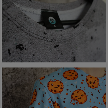
Mierzone na płasko
CM
XS
S
M
L
XL
2XL
3XL
4XL
A - Długość
67
69
71
73
75
77
79
81
B - Sz.klatki piersiowej
47
50
53
56
59
62
65
68
C - Długość rękawów
18,5
19
19,5
20
20,5
21
21,5
22