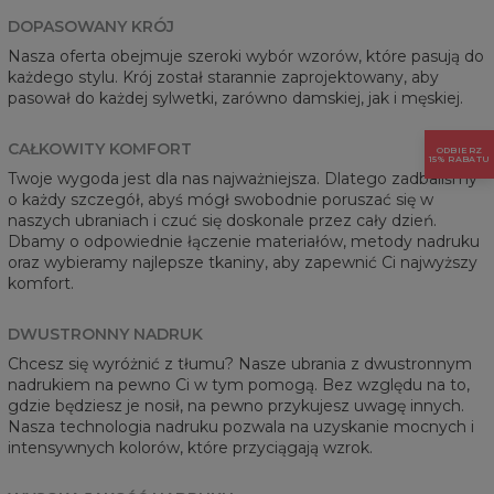
DOPASOWANY KRÓJ
Nasza oferta obejmuje szeroki wybór wzorów, które pasują do
każdego stylu. Krój został starannie zaprojektowany, aby
pasował do każdej sylwetki, zarówno damskiej, jak i męskiej.
CAŁKOWITY KOMFORT
ODBIERZ
15% RABATU
Twoje wygoda jest dla nas najważniejsza. Dlatego zadbaliśmy
o każdy szczegół, abyś mógł swobodnie poruszać się w
naszych ubraniach i czuć się doskonale przez cały dzień.
Dbamy o odpowiednie łączenie materiałów, metody nadruku
oraz wybieramy najlepsze tkaniny, aby zapewnić Ci najwyższy
komfort.
DWUSTRONNY NADRUK
Chcesz się wyróżnić z tłumu? Nasze ubrania z dwustronnym
nadrukiem na pewno Ci w tym pomogą. Bez względu na to,
gdzie będziesz je nosił, na pewno przykujesz uwagę innych.
Nasza technologia nadruku pozwala na uzyskanie mocnych i
intensywnych kolorów, które przyciągają wzrok.