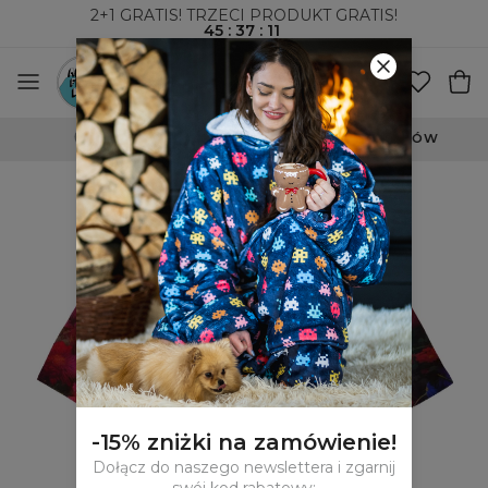
2+1 GRATIS! TRZECI PRODUKT GRATIS!
45
:
37
:
11
WYSYŁKA ZA POBRANIEM I DO PACZKOMATÓW
-15% zniżki na zamówienie!
Dołącz do naszego newslettera i zgarnij