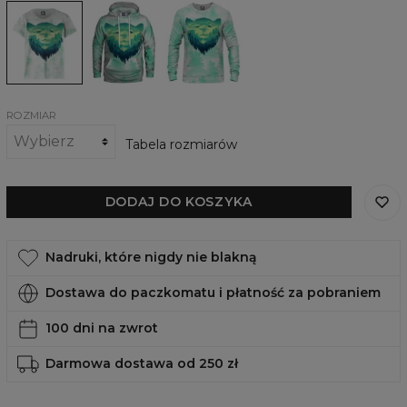
Damski
Damska
Damska
t-
bluza
bluza
shirt
z
Naturally
Naturally
kapturem
Naturally
ROZMIAR
Tabela rozmiarów
DODAJ DO KOSZYKA
Nadruki, które nigdy nie blakną
Dostawa do paczkomatu i płatność za pobraniem
100 dni na zwrot
Darmowa dostawa od 250 zł