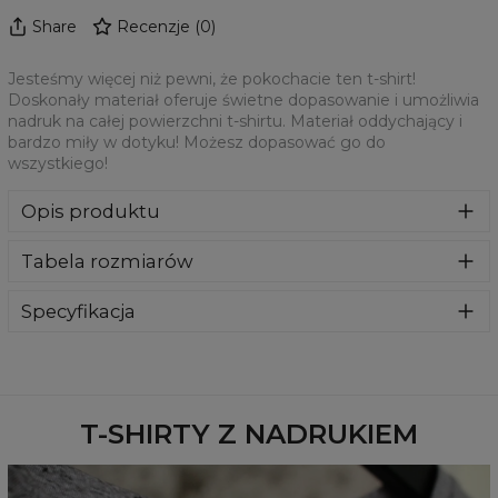
Share
Recenzje
(
0
)
Jesteśmy więcej niż pewni, że pokochacie ten t-shirt!
Doskonały materiał oferuje świetne dopasowanie i umożliwia
nadruk na całej powierzchni t-shirtu. Materiał oddychający i
bardzo miły w dotyku! Możesz dopasować go do
wszystkiego!
Opis produktu
Jesteśmy więcej niż pewni, że pokochacie ten t-shirt!
Tabela rozmiarów
Doskonały materiał oferuje świetne dopasowanie i
umożliwia nadruk na całej powierzchni t-shirtu. Materiał
oddychający i bardzo miły w dotyku! Możesz dopasować
Specyfikacja
go do wszystkiego!
Materiał:
100% Poliester
Przeznaczenie:
Unisex
Dostępność:
Szyte na zamówienie
T-SHIRTY Z NADRUKIEM