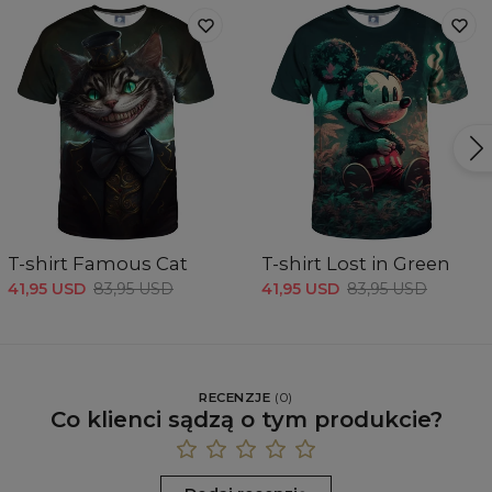
T-shirt Famous Cat
T-shirt Lost in Green
41,95 USD
83,95 USD
41,95 USD
83,95 USD
RECENZJE
(
0
)
Co klienci sądzą o tym produkcie?