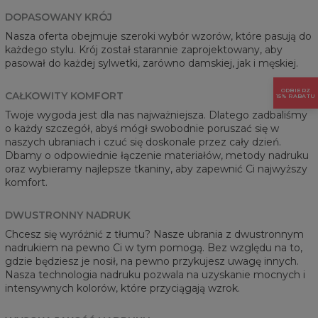
DOPASOWANY KRÓJ
Nasza oferta obejmuje szeroki wybór wzorów, które pasują do
każdego stylu. Krój został starannie zaprojektowany, aby
pasował do każdej sylwetki, zarówno damskiej, jak i męskiej.
ODBIERZ
CAŁKOWITY KOMFORT
15% RABATU
Twoje wygoda jest dla nas najważniejsza. Dlatego zadbaliśmy
o każdy szczegół, abyś mógł swobodnie poruszać się w
naszych ubraniach i czuć się doskonale przez cały dzień.
Dbamy o odpowiednie łączenie materiałów, metody nadruku
oraz wybieramy najlepsze tkaniny, aby zapewnić Ci najwyższy
komfort.
DWUSTRONNY NADRUK
Chcesz się wyróżnić z tłumu? Nasze ubrania z dwustronnym
nadrukiem na pewno Ci w tym pomogą. Bez względu na to,
gdzie będziesz je nosił, na pewno przykujesz uwagę innych.
Nasza technologia nadruku pozwala na uzyskanie mocnych i
intensywnych kolorów, które przyciągają wzrok.