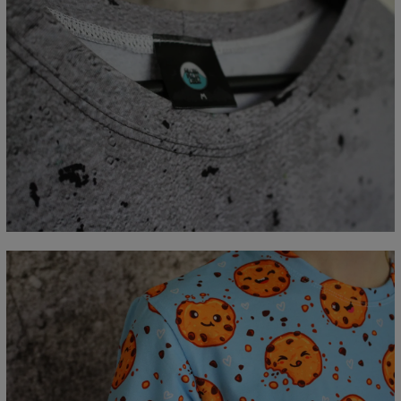
Mierzone na płasko
CM
XS
S
M
L
XL
2XL
3XL
4XL
A - Długość
67
69
71
73
75
77
79
81
B - Sz.klatki piersiowej
47
50
53
56
59
62
65
68
C - Długość rękawów
18,5
19
19,5
20
20,5
21
21,5
22