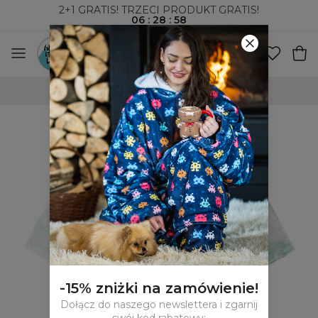
2+1 GRATIS! TRZECI PRODUKT GRATIS!
06
:
28
:
57
100-DNIOWE PRAWO ZWROTU
-15% zniżki na zamówienie!
Dołącz do naszego newslettera i zgarnij