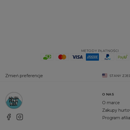
METODY PŁATNOŚCI
Zmień preferencje
STANY ZJ
O NAS
O marce
Zakupy hurt
Program afili