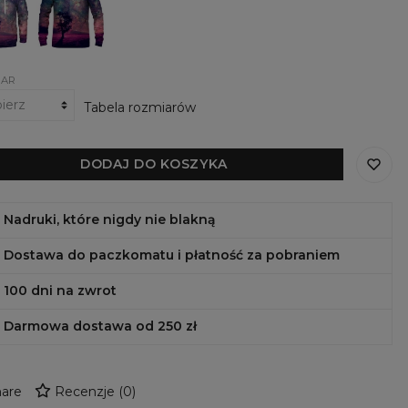
Go
urem
Away
IAR
Tabela rozmiarów
DODAJ DO KOSZYKA
Nadruki, które nigdy nie blakną
Dostawa do paczkomatu i płatność za pobraniem
100 dni na zwrot
Darmowa dostawa od 250 zł
are
Recenzje
(
0
)