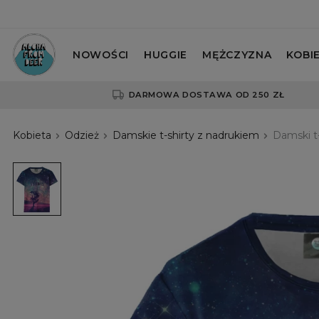
NOWOŚCI
HUGGIE
MĘŻCZYZNA
KOBI
DARMOWA DOSTAWA OD 250 ZŁ
Kobieta
Odzież
Damskie t-shirty z nadrukiem
Damski t
Damski
t-
shirt
Go
Away