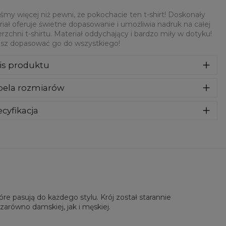
śmy więcej niż pewni, że pokochacie ten t-shirt! Doskonały
iał oferuje świetne dopasowanie i umożliwia nadruk na całej
rzchni t-shirtu. Materiał oddychający i bardzo miły w dotyku!
sz dopasować go do wszystkiego!
is produktu
teśmy więcej niż pewni, że pokochacie ten t-shirt! Doskonały
bela rozmiarów
eriał oferuje świetne dopasowanie i umożliwia nadruk na
ej powierzchni t-shirtu. Materiał oddychający i bardzo miły w
yku! Możesz dopasować go do wszystkiego!
cyfikacja
riał:
100% Poliester
eznaczenie:
Unisex
tępność:
Szyte na zamówienie
e pasują do każdego stylu. Krój został starannie
zarówno damskiej, jak i męskiej.