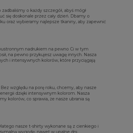
o zadbaliśmy o każdy szczegół, abyś mógł
uć się doskonale przez cały dzień. Dbamy o
ku oraz wybieramy najlepsze tkaniny, aby zapewnić
rzone na płasko
XS
S
M
L
XL
2XL
3XL
4XL
 Długość
67
69
71
73
75
77
79
81
Sz.klatki piersiowej
47
50
53
56
59
62
65
68
 dwustronnym nadrukiem na pewno Ci w tym
 Długość rękawów
18,5
19
19,5
20
20,5
21
21,5
22
osił, na pewno przykujesz uwagę innych. Nasza
ch i intensywnych kolorów, które przyciągają
i. Bez względu na porę roku, chcemy, aby nasze
 energii dzięki intensywnym kolorom. Nasza
y kolorów, co sprawia, że nasze ubrania są
 Dlatego nasze t-shirty wykonane są z cienkiego i
symalną wygodę, nawet w upalne dni.