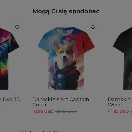
Mogą Ci się spodobać
ie Dye 3D
Damski t-shirt Captain
Damski t-
Corgi
Weed
D
41,95 USD
83,95 USD
41,95 USD