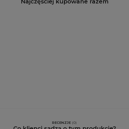
Najczęściej kupowane razem
RECENZJE
(
0
)
Co klienci sądzą o tym produkcie?