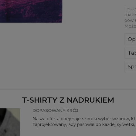
Jeste
mater
powie
Może
Op
Jes
Ta
mat
cał
dot
Spe
Mate
Prz
Dos
T-SHIRTY Z NADRUKIEM
DOPASOWANY KRÓJ
Nasza oferta obejmuje szeroki wybór wzorów, któr
zaprojektowany, aby pasował do każdej sylwetki, 