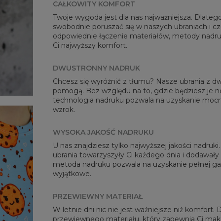
CAŁKOWITY KOMFORT
Twoje wygoda jest dla nas najważniejsza. Dlateg
swobodnie poruszać się w naszych ubraniach i cz
odpowiednie łączenie materiałów, metody nadru
Mie
Ci najwyższy komfort.
CM
A -
DWUSTRONNY NADRUK
B - 
Chcesz się wyróżnić z tłumu? Nasze ubrania z
C -
pomogą. Bez względu na to, gdzie będziesz je n
technologia nadruku pozwala na uzyskanie mocny
wzrok.
WYSOKA JAKOŚĆ NADRUKU
U nas znajdziesz tylko najwyższej jakości nadruk
ubrania towarzyszyły Ci każdego dnia i dodawały
metoda nadruku pozwala na uzyskanie pełnej gam
wyjątkowe.
PRZEWIEWNY MATERIAŁ
W letnie dni nic nie jest ważniejsze niż komfort.
przewiewnego materiału, który zapewnia Ci mak