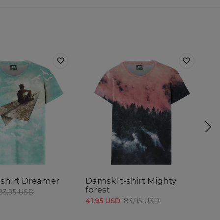
-shirt Dreamer
Damski t-shirt Mighty
Da
forest
F
83,95 USD
41,95 USD
83,95 USD
41