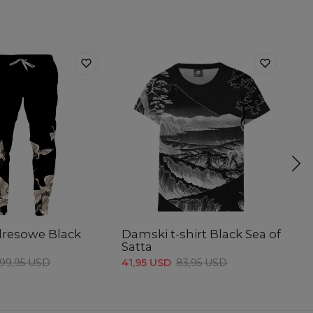
dresowe Black
Damski t-shirt Black Sea of
Su
Satta
k
99,95 USD
41,95 USD
83,95 USD
64