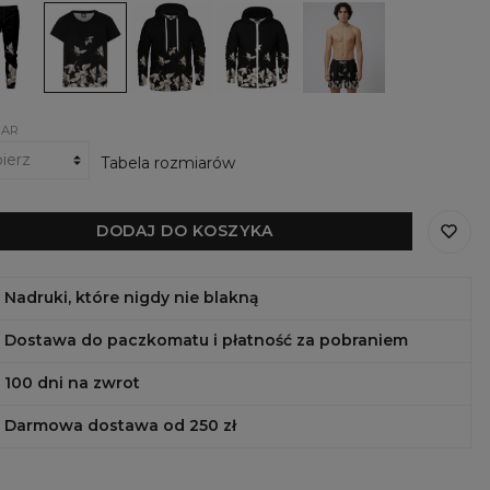
nie
Damski
Damska
Bluza
Szorty
ie
t-
bluza
z
kąpielowe
shirt
z
zamkiem
Black
s
Black
kapturem
Black
Cranes
Cranes
Black
Cranes
Cranes
IAR
Tabela rozmiarów
DODAJ DO KOSZYKA
Nadruki, które nigdy nie blakną
Dostawa do paczkomatu i płatność za pobraniem
100 dni na zwrot
Darmowa dostawa od 250 zł