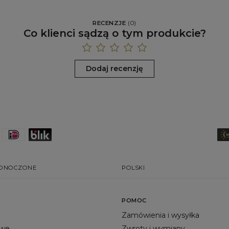
RECENZJE
(
0
)
Co klienci sądzą o tym produkcie?
Dodaj recenzję
EDNOCZONE
POLSKI
POMOC
Zamówienia i wysyłka
owe
Zwroty i wymiany