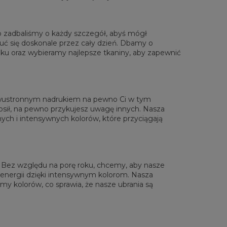
o zadbaliśmy o każdy szczegół, abyś mógł
uć się doskonale przez cały dzień. Dbamy o
ku oraz wybieramy najlepsze tkaniny, aby zapewnić
rzone na płasko
XS
S
M
L
XL
2XL
3XL
4XL
 Długość
67
69
71
73
75
77
79
81
Sz.klatki piersiowej
47
50
53
56
59
62
65
68
 dwustronnym nadrukiem na pewno Ci w tym
 Długość rękawów
18,5
19
19,5
20
20,5
21
21,5
22
osił, na pewno przykujesz uwagę innych. Nasza
ch i intensywnych kolorów, które przyciągają
i. Bez względu na porę roku, chcemy, aby nasze
 energii dzięki intensywnym kolorom. Nasza
y kolorów, co sprawia, że nasze ubrania są