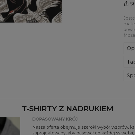
Sh
Jeste
mater
powie
Może
Op
Jes
Ta
mat
cał
dot
Spe
Mate
Prz
Dos
T-SHIRTY Z NADRUKIEM
DOPASOWANY KRÓJ
Nasza oferta obejmuje szeroki wybór wzorów, któr
zaprojektowany, aby pasował do każdej sylwetki, 