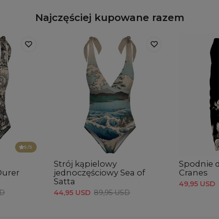
Najczęściej kupowane razem
5
/5
Strój kąpielowy
Spodnie 
Durer
jednoczęściowy Sea of
Cranes
Satta
49,95 USD
SD
44,95 USD
89,95 USD