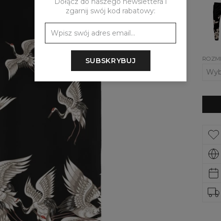
Dołącz do naszego newslettera i
Spod
zgarnij swój kod rabatowy:
męsk
Black
Crane
ROZM
SUBSKRYBUJ