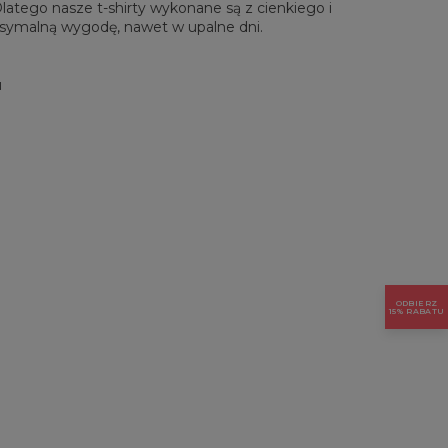
 Dlatego nasze t-shirty wykonane są z cienkiego i
symalną wygodę, nawet w upalne dni.
u
ODBIERZ
15% RABATU