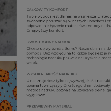
CAŁKOWITY KOMFORT
Twoje wygoda jest dla nas najważniejsza. Dlateg
swobodnie poruszać się w naszych ubraniach i cz
odpowiednie łączenie materiałów, metody nadru
Mie
Ci najwyższy komfort.
CM
A -
DWUSTRONNY NADRUK
B - 
Chcesz się wyróżnić z tłumu? Nasze ubrania z
C -
pomogą. Bez względu na to, gdzie będziesz je n
technologia nadruku pozwala na uzyskanie mocny
wzrok.
WYSOKA JAKOŚĆ NADRUKU
U nas znajdziesz tylko najwyższej jakości nadruk
ubrania towarzyszyły Ci każdego dnia i dodawały
metoda nadruku pozwala na uzyskanie pełnej gam
wyjątkowe.
PRZEWIEWNY MATERIAŁ