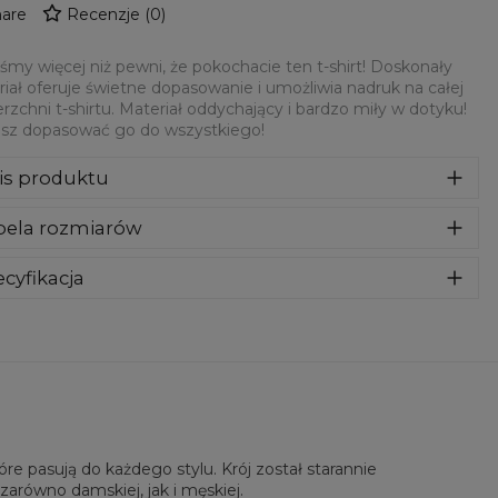
are
Recenzje
(
0
)
śmy więcej niż pewni, że pokochacie ten t-shirt! Doskonały
iał oferuje świetne dopasowanie i umożliwia nadruk na całej
rzchni t-shirtu. Materiał oddychający i bardzo miły w dotyku!
sz dopasować go do wszystkiego!
is produktu
teśmy więcej niż pewni, że pokochacie ten t-shirt! Doskonały
bela rozmiarów
eriał oferuje świetne dopasowanie i umożliwia nadruk na
ej powierzchni t-shirtu. Materiał oddychający i bardzo miły w
yku! Możesz dopasować go do wszystkiego!
cyfikacja
riał:
100% Poliester
eznaczenie:
Unisex
tępność:
Szyte na zamówienie
e pasują do każdego stylu. Krój został starannie
zarówno damskiej, jak i męskiej.