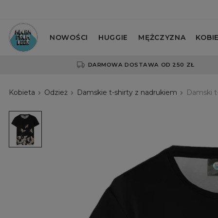
NOWOŚCI
HUGGIE
MĘŻCZYZNA
KOBI
DARMOWA DOSTAWA OD 250 ZŁ
Kobieta
Odzież
Damskie t-shirty z nadrukiem
Damski t-
Damski
t-
shirt
Black
Cranes