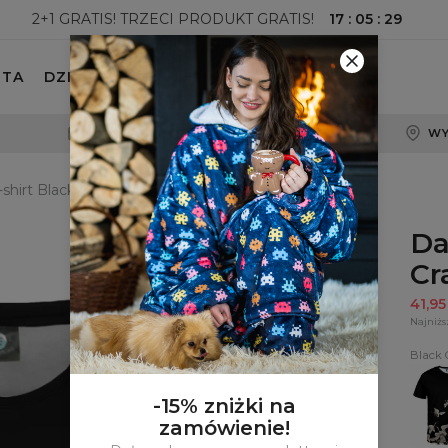
17
:
05
:
27
2+1 GRATIS! TRZECI PRODUKT GRATIS!
ETA
DZIECKO
100-DNIOWE PRAWO ZWROTU
WY
shirt Black Cranes
Da
Cr
41,9
Najniżs
Black 
T-
shirt
Black
-15% zniżki na
Crane
zamówienie!