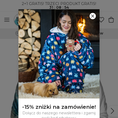
2+1 GRATIS! TRZECI PRODUKT GRATIS!
31
:
08
:
53
WYSYŁKA ZA POBRANIEM I DO PACZKOMATÓW
-15% zniżki na zamówienie!
Dołącz do naszego newslettera i zgarnij