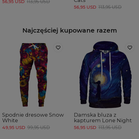
Cats
56,95 USD
113,95 USD
56,95 USD
113,95 USD
Najczęściej kupowane razem
Spodnie dresowe Snow
Damska bluza z
White
kapturem Lone Night
49,95 USD
99,95 USD
56,95 USD
113,95 USD