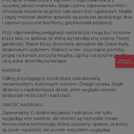
wysokiej jakości materiału, dzięki czemu zapewnia komfort i
umożliwia noszenie jej przez cały dzień bez ograniczeń. Miękki
i ciepły materiał idealnie sprawdzi się podczas spokojnego dnia
i zapewni poczucie komfortu, gdziekolwiek pójdziesz.
Przy odpowiedniej pielęgnacji nasza bluza mogą być noszone
przez lata, co sprawia, że staną się nieodłączną częścią Twojej
garderoby. Nasze bluzy stworzone specjalnie dla Ciebie będą
doskonałym wyborem. Wskocz w nie i zwyczajnie pochilluj -
pograj na konsoli, poczytaj książką, ugotuj coś pysznego, albo
utnij sobie drzemkę na kanapie.
ODBIERZ
15% RABATU
NADRUK
Odkryj przyciągającą wzrok bluzę zadrukowaną
niesamowitym, kolorowym wzorem. Design urzeka, dzięki
dbałości o najdrobniejsze detale, print wygląda również
doskonale na bluzach i kapturach.
JAKOŚĆ NADRUKU
Zapewniamy Ci doskonałą jakość nadruków, nie tylko
wyglądają one świetnie, ale również są niezwykle trwałe.
Nowoczesna technologia, której używamy, sprawia, że kolory
są żywe i wyraziste, ale przede wszystkim wyglądają