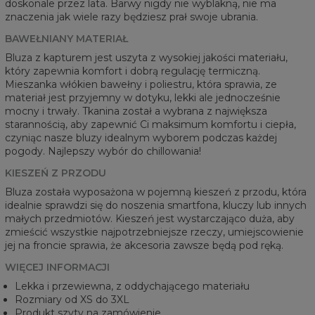
doskonale przez lata. Barwy nigdy nie wyblakną, nie ma
znaczenia jak wiele razy będziesz prał swoje ubrania.
BAWEŁNIANY MATERIAŁ
Bluza z kapturem jest uszyta z wysokiej jakości materiału,
który zapewnia komfort i dobrą regulację termiczną.
Mieszanka włókien bawełny i poliestru, która sprawia, ze
materiał jest przyjemny w dotyku, lekki ale jednocześnie
mocny i trwały. Tkanina został a wybrana z największa
starannością, aby zapewnić Ci maksimum komfortu i ciepła,
czyniąc nasze bluzy idealnym wyborem podczas każdej
pogody. Najlepszy wybór do chillowania!
KIESZEŃ Z PRZODU
Bluza została wyposażona w pojemną kieszeń z przodu, która
idealnie sprawdzi się do noszenia smartfona, kluczy lub innych
małych przedmiotów. Kieszeń jest wystarczająco duża, aby
zmieścić wszystkie najpotrzebniejsze rzeczy, umiejscowienie
jej na froncie sprawia, że akcesoria zawsze będą pod ręką.
WIĘCEJ INFORMACJI
Lekka i przewiewna, z oddychającego materiału
Rozmiary od XS do 3XL
Produkt szyty na zamówienie