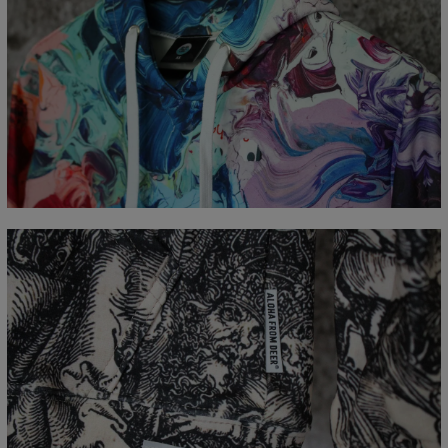
Mierzone na płasko
CM
XS
S
M
L
XL
XXL
XXXL
A - Długość całkowita
65
67
69
71
73
75
77
B - Sz. klatki piersiowej
48
51
54
57
60
63
66
C - Długość rękawów
61
62
63
64
65
66
67