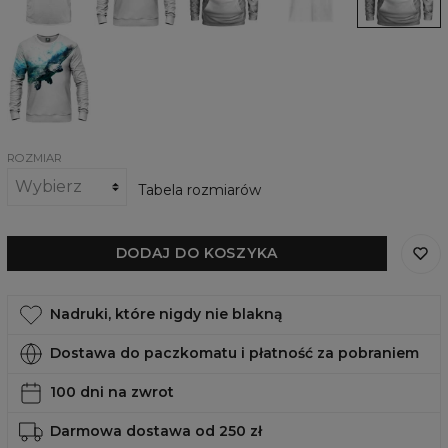
Oceans
the
the
of
Oceans
Oceans
the
Damska
Oceans
bluza
Protector
of
the
Oceans
ROZMIAR
Tabela rozmiarów
DODAJ DO KOSZYKA
Nadruki, które nigdy nie blakną
Dostawa do paczkomatu i płatność za pobraniem
100 dni na zwrot
Darmowa dostawa od 250 zł