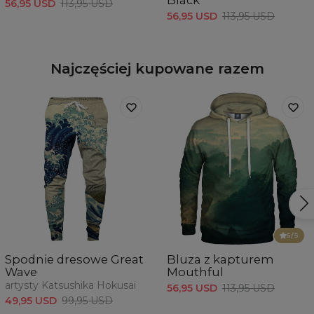
Black
56,95 USD
113,95 USD
56,95 USD
113,95 USD
Najczęściej kupowane razem
5
/5
Spodnie dresowe Great
Bluza z kapturem
Wave
Mouthful
artysty Katsushika Hokusai
56,95 USD
113,95 USD
49,95 USD
99,95 USD