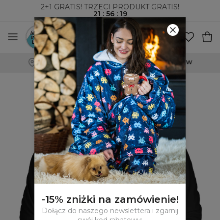
2+1 GRATIS! TRZECI PRODUKT GRATIS!
21
:
56
:
18
WYSYŁKA ZA POBRANIEM I DO PACZKOMATÓW
-15% zniżki na zamówienie!
Dołącz do naszego newslettera i zgarnij