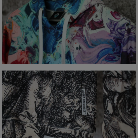
Mierzone na płasko
CM
XS
S
M
L
XL
XXL
XXXL
A - Długość całkowita
65
67
69
71
73
75
77
B - Sz. klatki piersiowej
48
51
54
57
60
63
66
C - Długość rękawów
61
62
63
64
65
66
67