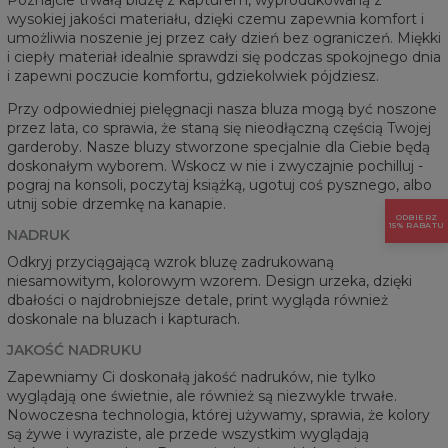
wysokiej jakości materiału, dzięki czemu zapewnia komfort i
umożliwia noszenie jej przez cały dzień bez ograniczeń. Miękki
i ciepły materiał idealnie sprawdzi się podczas spokojnego dnia
i zapewni poczucie komfortu, gdziekolwiek pójdziesz.
Przy odpowiedniej pielęgnacji nasza bluza mogą być noszone
przez lata, co sprawia, że staną się nieodłączną częścią Twojej
garderoby. Nasze bluzy stworzone specjalnie dla Ciebie będą
doskonałym wyborem. Wskocz w nie i zwyczajnie pochilluj -
pograj na konsoli, poczytaj książką, ugotuj coś pysznego, albo
utnij sobie drzemkę na kanapie.
ODBIERZ
15% RABATU
NADRUK
Odkryj przyciągającą wzrok bluzę zadrukowaną
niesamowitym, kolorowym wzorem. Design urzeka, dzięki
dbałości o najdrobniejsze detale, print wygląda również
doskonale na bluzach i kapturach.
JAKOŚĆ NADRUKU
Zapewniamy Ci doskonałą jakość nadruków, nie tylko
wyglądają one świetnie, ale również są niezwykle trwałe.
Nowoczesna technologia, której używamy, sprawia, że kolory
są żywe i wyraziste, ale przede wszystkim wyglądają