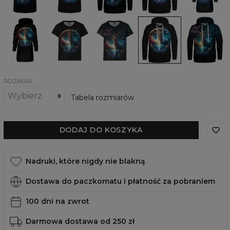
Black
Deer
Sukienka
Damski
Damski
Damska
Damska
oversize
t-
t-
bluza
bluza
z
shirt
shirt
z
z
kapturem
Mystic
Mystic
kapturem
kapturem
Mystic
Deer
Deer
Mystic
Mystic
Deer
Black
Deer
Deer
Black
Black
ROZMIAR
Tabela rozmiarów
DODAJ DO KOSZYKA
Nadruki, które nigdy nie blakną
Dostawa do paczkomatu i płatność za pobraniem
100 dni na zwrot
Darmowa dostawa od 250 zł