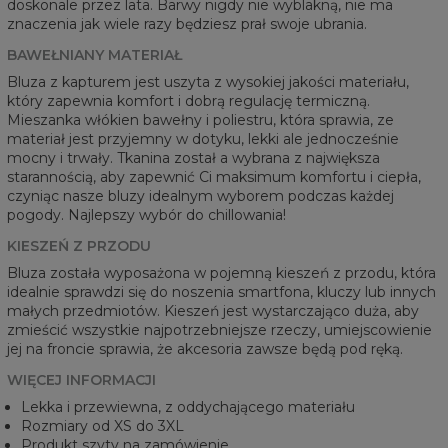
doskonale przez lata. Barwy nigdy nie wyblakną, nie ma
znaczenia jak wiele razy będziesz prał swoje ubrania.
BAWEŁNIANY MATERIAŁ
Bluza z kapturem jest uszyta z wysokiej jakości materiału,
który zapewnia komfort i dobrą regulację termiczną.
Mieszanka włókien bawełny i poliestru, która sprawia, ze
materiał jest przyjemny w dotyku, lekki ale jednocześnie
mocny i trwały. Tkanina został a wybrana z największa
starannością, aby zapewnić Ci maksimum komfortu i ciepła,
czyniąc nasze bluzy idealnym wyborem podczas każdej
pogody. Najlepszy wybór do chillowania!
KIESZEŃ Z PRZODU
Bluza została wyposażona w pojemną kieszeń z przodu, która
idealnie sprawdzi się do noszenia smartfona, kluczy lub innych
małych przedmiotów. Kieszeń jest wystarczająco duża, aby
zmieścić wszystkie najpotrzebniejsze rzeczy, umiejscowienie
jej na froncie sprawia, że akcesoria zawsze będą pod ręką.
WIĘCEJ INFORMACJI
Lekka i przewiewna, z oddychającego materiału
Rozmiary od XS do 3XL
Produkt szyty na zamówienie