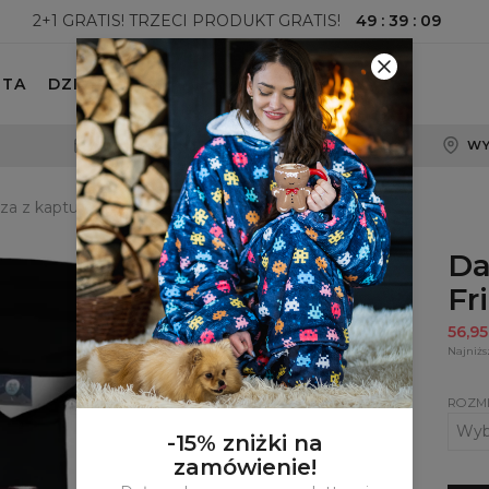
49
:
39
:
07
2+1 GRATIS! TRZECI PRODUKT GRATIS!
ETA
DZIECKO
100-DNIOWE PRAWO ZWROTU
WY
a z kapturem Friendly Bear
Da
Fr
56,9
Najniżs
ROZM
-15% zniżki na
zamówienie!