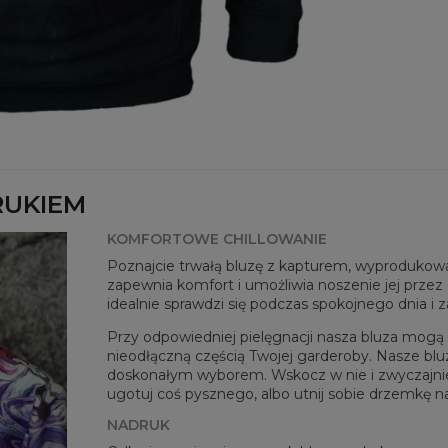
Prz
Twoj
Dos
RUKIEM
KOMFORTOWE CHILLOWANIE
Poznajcie trwałą bluzę z kapturem, wyprodukowan
Mie
zapewnia komfort i umożliwia noszenie jej przez c
idealnie sprawdzi się podczas spokojnego dnia i 
CM
A -
Przy odpowiedniej pielęgnacji nasza bluza mogą b
B - 
nieodłączną częścią Twojej garderoby. Nasze blu
C -
doskonałym wyborem. Wskocz w nie i zwyczajnie po
ugotuj coś pysznego, albo utnij sobie drzemkę n
NADRUK