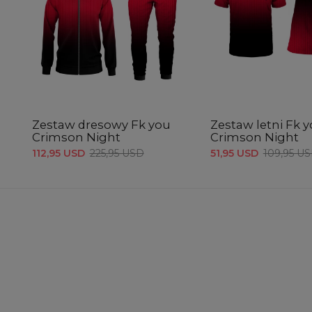
Zestaw dresowy Fk you
Zestaw letni Fk 
Crimson Night
Crimson Night
112,95 USD
225,95 USD
51,95 USD
109,95 U