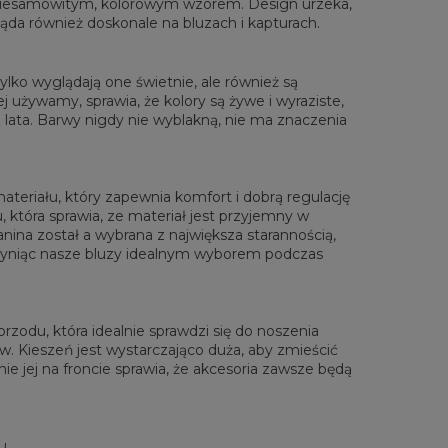
 niesamowitym, kolorowym wzorem. Design urzeka,
gląda również doskonale na bluzach i kapturach.
lko wyglądają one świetnie, ale również są
 używamy, sprawia, że kolory są żywe i wyraziste,
lata. Barwy nigdy nie wyblakną, nie ma znaczenia
materiału, który zapewnia komfort i dobrą regulację
, która sprawia, ze materiał jest przyjemny w
anina został a wybrana z największa starannością,
zyniąc nasze bluzy idealnym wyborem podczas
zodu, która idealnie sprawdzi się do noszenia
. Kieszeń jest wystarczająco duża, aby zmieścić
ie jej na froncie sprawia, że akcesoria zawsze będą
u