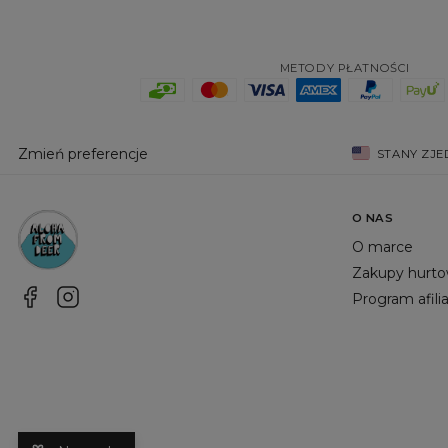
METODY PŁATNOŚCI
Zmień preferencje
STANY ZJ
O NAS
O marce
Zakupy hurt
Program afili