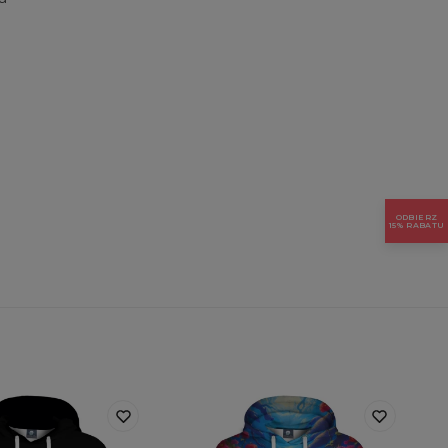
ODBIERZ
15% RABATU