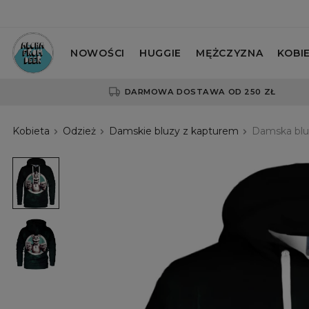
NOWOŚCI
HUGGIE
MĘŻCZYZNA
KOBI
DARMOWA DOSTAWA OD 250 ZŁ
Kobieta
Odzież
Damskie bluzy z kapturem
Damska bluz
Damska
bluza
z
kapturem
Friendly
Bear
Damska
bluza
z
kapturem
Friendly
Bear