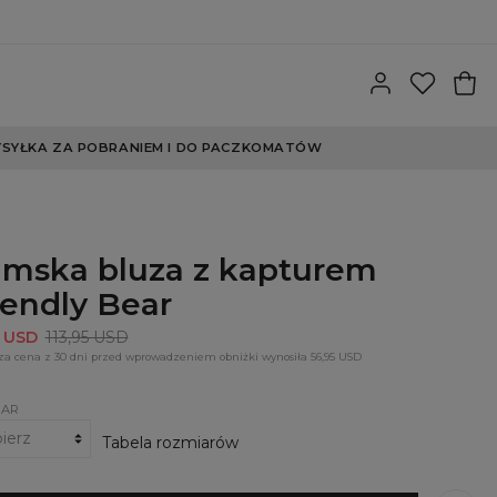
SYŁKA ZA POBRANIEM I DO PACZKOMATÓW
mska bluza z kapturem
iendly Bear
5 USD
113,95 USD
za cena z 30 dni przed wprowadzeniem obniżki wynosiła 56,95 USD
IAR
Tabela rozmiarów