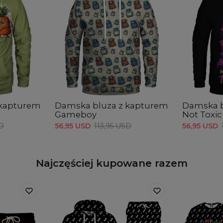
 kapturem
Damska bluza z kapturem
Damska b
Gameboy
Not Toxic
SD
56,95 USD
113,95 USD
56,95 USD
Najczęściej kupowane razem