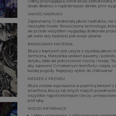
Odkryj przyciągającą wzrok bluzę zadrukowaną
dzięki dbałości o najdrobniejsze detale, print wy
JAKOŚĆ NADRUKU
Zapewniamy Ci doskonałą jakość nadruków, nie ty
niezwykle trwałe. Nowoczesna technologia, której
ale przede wszystkim wyglądają doskonale przez 
jak wiele razy będziesz prał swoje ubrania.
BAWEŁNIANY MATERIAŁ
Bluza z kapturem jest uszyta z wysokiej jakości 
termiczną. Mieszanka włókien bawełny i poliestru
dotyku, lekki ale jednocześnie mocny i trwały. Tk
aby zapewnić Ci maksimum komfortu i ciepła, c
każdej pogody. Najlepszy wybór do chillowania!
KIESZEŃ Z PRZODU
Bluza została wyposażona w pojemną kieszeń z pr
smartfona, kluczy lub innych małych przedmiotów
wszystkie najpotrzebniejsze rzeczy, umiejscowien
pod ręką.
WIĘCEJ INFORMACJI
Lekka i przewiewna, z oddychającego materiał