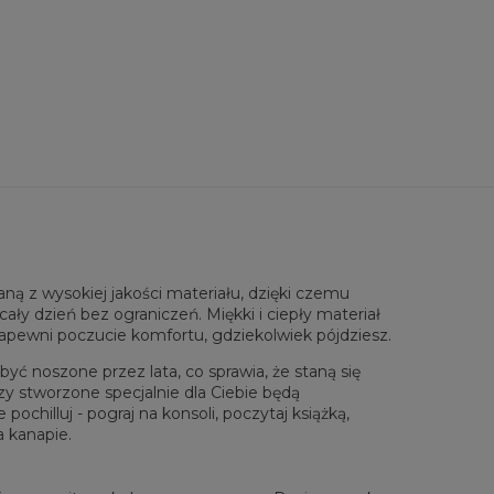
eznaczenie:
Unisex
ej szafie!
tępność:
Szyte na zamówienie
ą z wysokiej jakości materiału, dzięki czemu
rzone na płasko
ały dzień bez ograniczeń. Miękki i ciepły materiał
zapewni poczucie komfortu, gdziekolwiek pójdziesz.
XS
S
M
L
XL
XXL
XXXL
 Długość całkowita
65
67
69
71
73
75
77
yć noszone przez lata, co sprawia, że staną się
Sz. klatki piersiowej
48
51
54
57
60
63
66
zy stworzone specjalnie dla Ciebie będą
 Długość rękawów
61
62
63
64
65
66
67
chilluj - pograj na konsoli, poczytaj książką,
a kanapie.