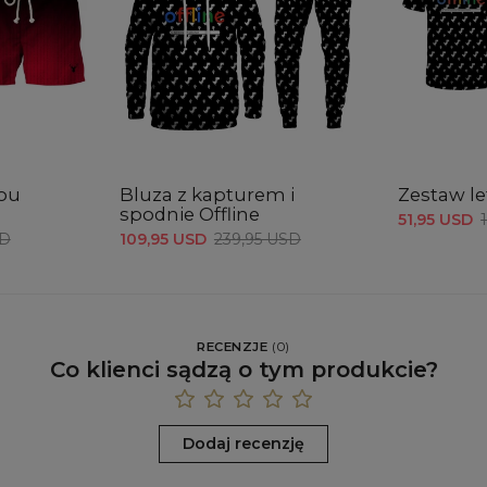
you
Bluza z kapturem i
Zestaw le
spodnie Offline
51,95 USD
SD
109,95 USD
239,95 USD
RECENZJE
(
0
)
Co klienci sądzą o tym produkcie?
Dodaj recenzję