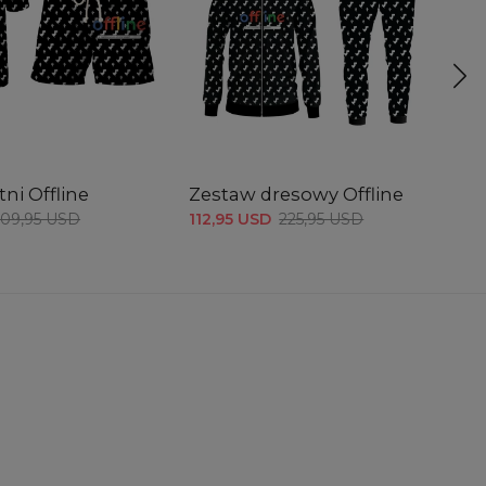
tni Offline
Zestaw dresowy Offline
Dz
k
109,95 USD
112,95 USD
225,95 USD
49