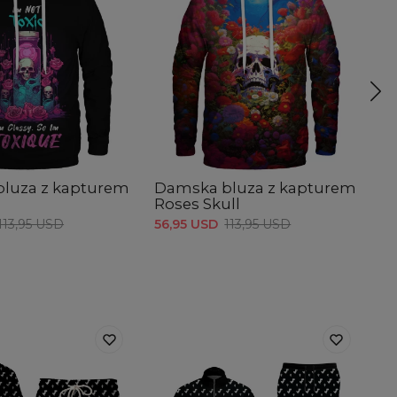
luza z kapturem
Damska bluza z kapturem
D
Roses Skull
Ki
113,95 USD
56,95 USD
113,95 USD
56