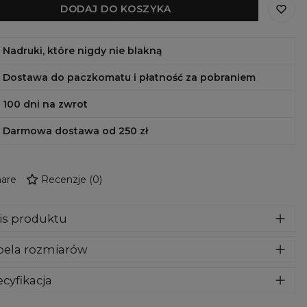
DODAJ DO KOSZYKA
Nadruki, które nigdy nie blakną
Dostawa do paczkomatu i płatność za pobraniem
100 dni na zwrot
Darmowa dostawa od 250 zł
are
Recenzje
(
0
)
is produktu
za wykonana z bardzo przyjemnego, delikatnego i miłego w
bela rozmiarów
yku materiału. Klasyczny kaptur i przednie kieszenie dadzą
maksymalny komfort. To nasz kluczowy produkt, więc
ożyliśmy wszelkich starań aby jakość spełniała Twoje
cyfikacja
ekiwania. Nadruk na całej powierzchni jest kompletnie
riał:
70% Poliester, 30% Bawełna
wyczuwalny, wręcz wtopiony w materiał. Must-have w