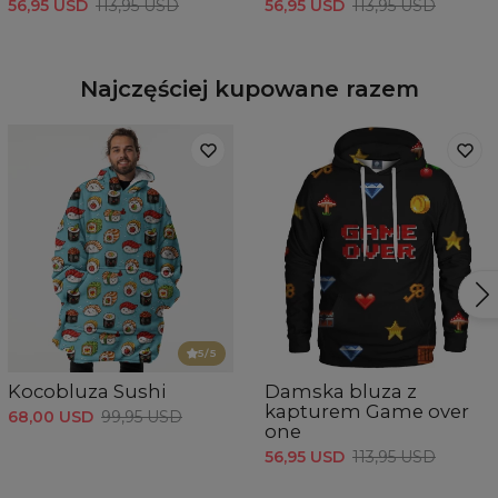
56,95 USD
113,95 USD
56,95 USD
113,95 USD
Najczęściej kupowane razem
5
/5
Kocobluza Sushi
Damska bluza z
kapturem Game over
68,00 USD
99,95 USD
one
56,95 USD
113,95 USD