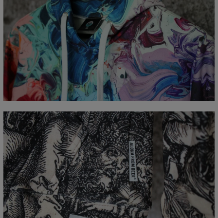
Mierzone na płasko
CM
XS
S
M
L
XL
XXL
XXXL
A - Długość całkowita
65
67
69
71
73
75
77
B - Sz. klatki piersiowej
48
51
54
57
60
63
66
C - Długość rękawów
61
62
63
64
65
66
67