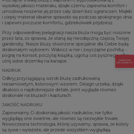
wysokiej jakości materiału, dzięki czemu zapewnia komfort i
umożliwia noszenie jej przez cały dzień bez ograniczeń. Miękki
i ciepły materiał idealnie sprawdzi się podczas spokojnego dnia
i zapewni poczucie komfortu, gdziekolwiek pójdziesz.
Przy odpowiedniej pielęgnacji nasza bluza mogą być noszone
przez lata, co sprawia, że staną się nieodłączną częścią Twojej
garderoby. Nasze bluzy stworzone specjalnie dla Ciebie będą
doskonałym wyborem. Wskocz w nie i zwyczajnie pochilluj -
pograj na konsoli, poczytaj książką, ugotuj coś pysznego, albo
utnij sobie drzemkę na kanapie.
ODBIERZ
15% RABATU
NADRUK
Odkryj przyciągającą wzrok bluzę zadrukowaną
niesamowitym, kolorowym wzorem. Design urzeka, dzięki
dbałości o najdrobniejsze detale, print wygląda również
doskonale na bluzach i kapturach.
JAKOŚĆ NADRUKU
Zapewniamy Ci doskonałą jakość nadruków, nie tylko
wyglądają one świetnie, ale również są niezwykle trwałe.
Nowoczesna technologia, której używamy, sprawia, że kolory
są żywe i wyraziste, ale przede wszystkim wyglądają