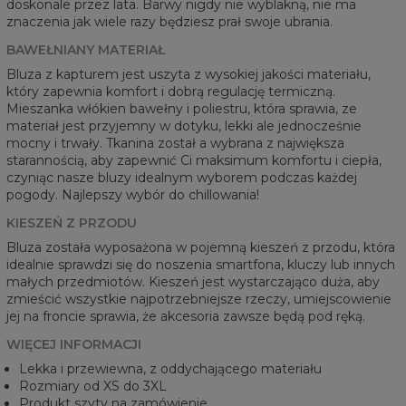
doskonale przez lata. Barwy nigdy nie wyblakną, nie ma
znaczenia jak wiele razy będziesz prał swoje ubrania.
BAWEŁNIANY MATERIAŁ
Bluza z kapturem jest uszyta z wysokiej jakości materiału,
który zapewnia komfort i dobrą regulację termiczną.
Mieszanka włókien bawełny i poliestru, która sprawia, ze
materiał jest przyjemny w dotyku, lekki ale jednocześnie
mocny i trwały. Tkanina został a wybrana z największa
starannością, aby zapewnić Ci maksimum komfortu i ciepła,
czyniąc nasze bluzy idealnym wyborem podczas każdej
pogody. Najlepszy wybór do chillowania!
KIESZEŃ Z PRZODU
Bluza została wyposażona w pojemną kieszeń z przodu, która
idealnie sprawdzi się do noszenia smartfona, kluczy lub innych
małych przedmiotów. Kieszeń jest wystarczająco duża, aby
zmieścić wszystkie najpotrzebniejsze rzeczy, umiejscowienie
jej na froncie sprawia, że akcesoria zawsze będą pod ręką.
WIĘCEJ INFORMACJI
Lekka i przewiewna, z oddychającego materiału
Rozmiary od XS do 3XL
Produkt szyty na zamówienie