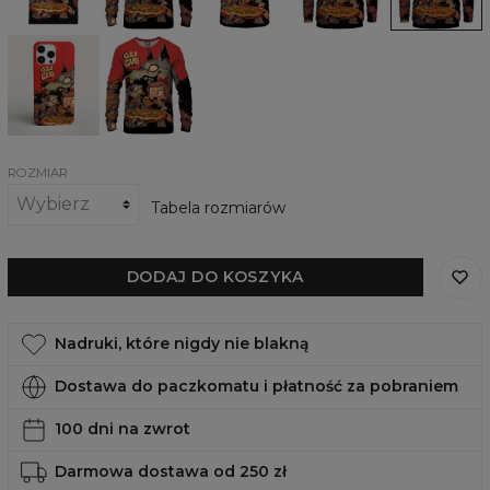
Obudowa
Damska
na
bluza
telefon
Delicious
Delicious,
iPhone,
Samsung,
Huawei
ROZMIAR
Tabela rozmiarów
DODAJ DO KOSZYKA
Nadruki, które nigdy nie blakną
Dostawa do paczkomatu i płatność za pobraniem
100 dni na zwrot
Darmowa dostawa od 250 zł