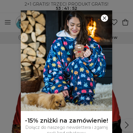
2+1 GRATIS! TRZECI PRODUKT GRATIS!
53
:
41
:
51
WYSYŁKA ZA POBRANIEM I DO PACZKOMATÓW
-15% zniżki na zamówienie!
Dołącz do naszego newslettera i zgarnij