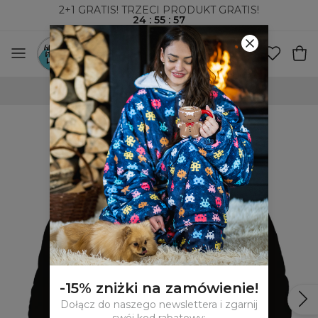
2+1 GRATIS! TRZECI PRODUKT GRATIS!
24
:
55
:
56
WYSYŁKA ZA POBRANIEM I DO PACZKOMATÓW
-15% zniżki na zamówienie!
Dołącz do naszego newslettera i zgarnij