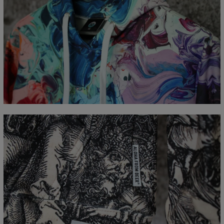
Mierzone na płasko
CM
XS
S
M
L
XL
XXL
XXXL
A - Długość całkowita
65
67
69
71
73
75
77
B - Sz. klatki piersiowej
48
51
54
57
60
63
66
C - Długość rękawów
61
62
63
64
65
66
67