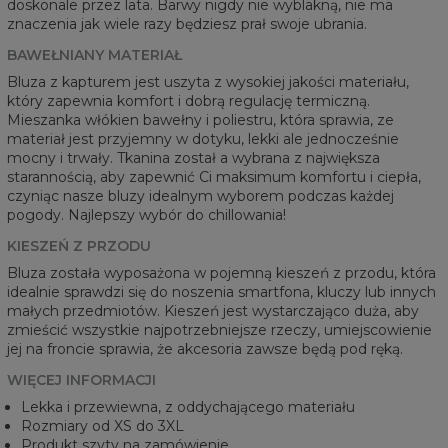
doskonale przez lata. Barwy nigdy nie wyblakną, nie ma
znaczenia jak wiele razy będziesz prał swoje ubrania.
BAWEŁNIANY MATERIAŁ
Bluza z kapturem jest uszyta z wysokiej jakości materiału,
który zapewnia komfort i dobrą regulację termiczną.
Mieszanka włókien bawełny i poliestru, która sprawia, ze
materiał jest przyjemny w dotyku, lekki ale jednocześnie
mocny i trwały. Tkanina został a wybrana z największa
starannością, aby zapewnić Ci maksimum komfortu i ciepła,
czyniąc nasze bluzy idealnym wyborem podczas każdej
pogody. Najlepszy wybór do chillowania!
KIESZEŃ Z PRZODU
Bluza została wyposażona w pojemną kieszeń z przodu, która
idealnie sprawdzi się do noszenia smartfona, kluczy lub innych
małych przedmiotów. Kieszeń jest wystarczająco duża, aby
zmieścić wszystkie najpotrzebniejsze rzeczy, umiejscowienie
jej na froncie sprawia, że akcesoria zawsze będą pod ręką.
WIĘCEJ INFORMACJI
Lekka i przewiewna, z oddychającego materiału
Rozmiary od XS do 3XL
Produkt szyty na zamówienie