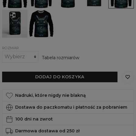
Totoro
Obudowa
Damska
na
bluza
telefon
Dark
Dark
Totoro
Totoro,
iPhone,
Samsung,
Huawei
ROZMIAR
Tabela rozmiarów
DODAJ DO KOSZYKA
Nadruki, które nigdy nie blakną
Dostawa do paczkomatu i płatność za pobraniem
100 dni na zwrot
Darmowa dostawa od 250 zł