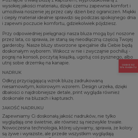
wysokiej jakości materiału, dzięki czemu zapewnia komfort i
umożliwia noszenie jej przez cały dzień bez ograniczeń. Miękki
i ciepły materiał idealnie sprawdzi się podczas spokojnego dnia
i zapewni poczucie komfortu, gdziekolwiek pójdziesz.
Przy odpowiedniej pielęgnacji nasza bluza mogą być noszone
przez lata, co sprawia, że staną się nieodłączną częścią Twojej
garderoby. Nasze bluzy stworzone specjalnie dla Ciebie będą
doskonałym wyborem. Wskocz w nie i zwyczajnie pochilluj -
pograj na konsoli, poczytaj książką, ugotuj coś pysznego, albo
utnij sobie drzemkę na kanapie.
ODBIERZ
15% RABATU
NADRUK
Odkryj przyciągającą wzrok bluzę zadrukowaną
niesamowitym, kolorowym wzorem. Design urzeka, dzięki
dbałości o najdrobniejsze detale, print wygląda również
doskonale na bluzach i kapturach.
JAKOŚĆ NADRUKU
Zapewniamy Ci doskonałą jakość nadruków, nie tylko
wyglądają one świetnie, ale również są niezwykle trwałe.
Nowoczesna technologia, której używamy, sprawia, że kolory
są żywe i wyraziste, ale przede wszystkim wyglądają