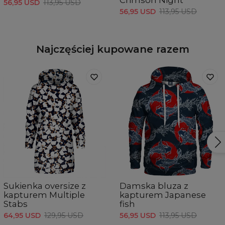
Crimson Night
56,95 USD
113,95 USD
56,95 USD
113,95 USD
Najczęściej kupowane razem
Sukienka oversize z
Damska bluza z
kapturem Multiple
kapturem Japanese
Stabs
fish
64,95 USD
129,95 USD
56,95 USD
113,95 USD