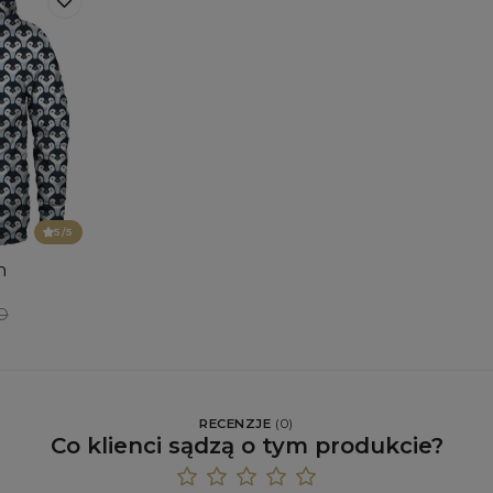
5
/5
m
SD
RECENZJE
(
0
)
Co klienci sądzą o tym produkcie?