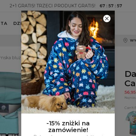
67
:
57
:
56
2+1 GRATIS! TRZECI PRODUKT GRATIS!
ETA
DZIECKO
100-DNIOWE PRAWO ZWROTU
WY
ska bluza z kapturem Can't Fix
Da
Ca
56,9
Najniżs
Can't F
T-
shirt
Can't
-15% zniżki na
Fix
zamówienie!