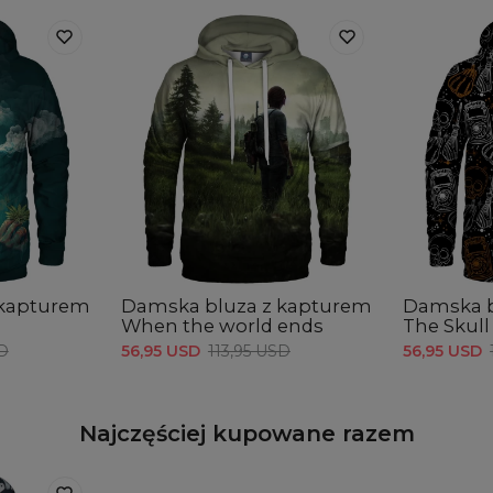
 kapturem
Damska bluza z kapturem
Damska b
When the world ends
The Skull
SD
56,95 USD
113,95 USD
56,95 USD
Najczęściej kupowane razem