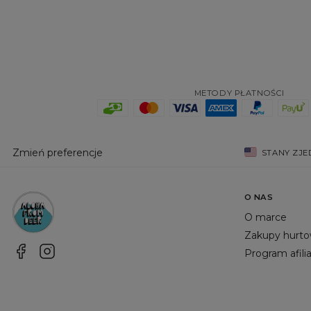
METODY PŁATNOŚCI
Zmień preferencje
STANY ZJ
O NAS
O marce
Zakupy hurt
Program afili