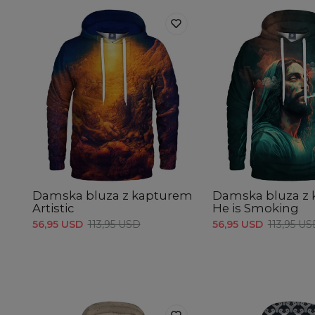
Damska bluza z kapturem
Damska bluza z
Artistic
He is Smoking
56,95 USD
113,95 USD
56,95 USD
113,95 U