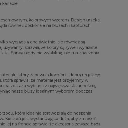
a kanapie.
rzone na płasko
XS
S
M
L
XL
XXL
XXXL
 niesamowitym, kolorowym wzorem. Design urzeka,
 Długość całkowita
65
67
69
71
73
75
77
gląda również doskonale na bluzach i kapturach.
Sz. klatki piersiowej
48
51
54
57
60
63
66
 Długość rękawów
61
62
63
64
65
66
67
lko wyglądają one świetnie, ale również są
 używamy, sprawia, że kolory są żywe i wyraziste,
lata. Barwy nigdy nie wyblakną, nie ma znaczenia
materiału, który zapewnia komfort i dobrą regulację
, która sprawia, ze materiał jest przyjemny w
anina został a wybrana z największa starannością,
zyniąc nasze bluzy idealnym wyborem podczas
zodu, która idealnie sprawdzi się do noszenia
. Kieszeń jest wystarczająco duża, aby zmieścić
ie jej na froncie sprawia, że akcesoria zawsze będą