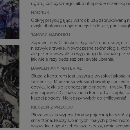
ugotuj coś pysznego, albo utnij sobie drzemkę n
Mie
NADRUK
CM
Odkryj przyciągającą wzrok bluzę zadrukowaną
A -
dzięki dbałości o najdrobniejsze detale, print wy
B - 
JAKOŚĆ NADRUKU
C -
Zapewniamy Ci doskonałą jakość nadruków, nie ty
niezwykle trwałe. Nowoczesna technologia, której
ale przede wszystkim wyglądają doskonale przez 
jak wiele razy będziesz prał swoje ubrania.
BAWEŁNIANY MATERIAŁ
Bluza z kapturem jest uszyta z wysokiej jakości 
termiczną. Mieszanka włókien bawełny i poliestru
dotyku, lekki ale jednocześnie mocny i trwały. Tk
aby zapewnić Ci maksimum komfortu i ciepła, c
każdej pogody. Najlepszy wybór do chillowania!
KIESZEŃ Z PRZODU
Bluza została wyposażona w pojemną kieszeń z pr
smartfona, kluczy lub innych małych przedmiotów
wszystkie najpotrzebniejsze rzeczy, umiejscowien