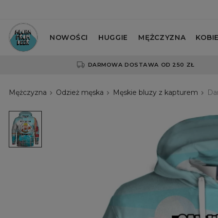
NOWOŚCI
HUGGIE
MĘŻCZYZNA
KOBI
DARMOWA DOSTAWA OD 250 ZŁ
Mężczyzna
Odzież męska
Męskie bluzy z kapturem
Dam
Damska
bluza
z
kapturem
Can't
Fix