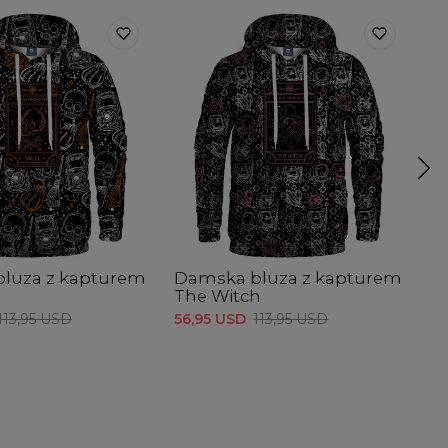
luza z kapturem
Damska bluza z kapturem
D
The Witch
S
113,95 USD
56,95 USD
113,95 USD
56