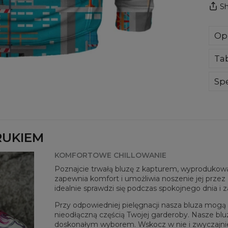
Sh
Op
Blu
Ta
dot
Ci 
doł
Spe
ocz
Mate
nie
Prz
Twoj
Dos
RUKIEM
KOMFORTOWE CHILLOWANIE
Poznajcie trwałą bluzę z kapturem, wyprodukowan
zapewnia komfort i umożliwia noszenie jej przez c
idealnie sprawdzi się podczas spokojnego dnia i 
Przy odpowiedniej pielęgnacji nasza bluza mogą b
nieodłączną częścią Twojej garderoby. Nasze blu
doskonałym wyborem. Wskocz w nie i zwyczajnie po