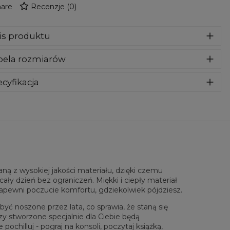
are
Recenzje
(
0
)
is produktu
za wykonana z bardzo przyjemnego, delikatnego i miłego w
bela rozmiarów
yku materiału. Klasyczny kaptur i przednie kieszenie dadzą
maksymalny komfort. To nasz kluczowy produkt, więc
ożyliśmy wszelkich starań aby jakość spełniała Twoje
cyfikacja
ekiwania. Nadruk na całej powierzchni jest kompletnie
riał:
70% Poliester, 30% Bawełna
wyczuwalny, wręcz wtopiony w materiał. Must-have w
eznaczenie:
Unisex
ej szafie!
tępność:
Szyte na zamówienie
ą z wysokiej jakości materiału, dzięki czemu
ały dzień bez ograniczeń. Miękki i ciepły materiał
zapewni poczucie komfortu, gdziekolwiek pójdziesz.
yć noszone przez lata, co sprawia, że staną się
zy stworzone specjalnie dla Ciebie będą
chilluj - pograj na konsoli, poczytaj książką,