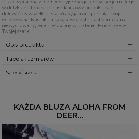
Bluza wykonana z bardzo przyjemnego, delikatnego i miłego
w dotyku materiału. To nasz kluczowy produkt, więc
dołożyliśmy wszelkich starań aby jakość spełniała Twoje
oczekiwania. Nadruk na całej powierzchni jest kompletnie
niewyczuwalny, wręcz wtopiony w materiał. Must-have w
Twojej szafie!
Opis produktu
Klasyczna bluza z nadrukiem, wykonana z mieszanki
Tabela rozmiarów
bawełny i poliestru z wysokiej jakości nadrukiem z przodu i
z tyłu. Wyprodukowana w Polsce , ma okrągły dekolt oraz
długie rękawy. Trwałe, wzmocnione szwy są kolorowe, aby
Specyfikacja
zachować kontrast z resztą projektu, dzięki czemu
Materiał:
70% Poliester, 30% Bawełna
wyróżnisz się jeszcze bardziej.
Przeznaczenie:
Unisex
Dostępność:
Szyte na zamówienie
KAŻDA BLUZA ALOHA FROM
DEER...