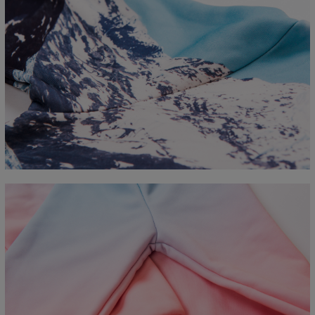
Mierzone na płasko
CM
XS
S
M
L
XL
2XL
3XL
4XL
A - Długość
67
68
69
70
71
73
75
78
B - Sz. klatki piersiowej
50
52
54
56
58
60
63
66
C - Długość rękawów
63
64
65
66
66
67
68
69