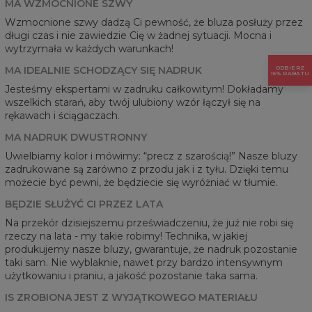
MA WZMOCNIONE SZWY
Wzmocnione szwy dadzą Ci pewność, że bluza posłuży przez
długi czas i nie zawiedzie Cię w żadnej sytuacji. Mocna i
wytrzymała w każdych warunkach!
ODBIERZ
MA IDEALNIE SCHODZĄCY SIĘ NADRUK
15% RABATU
Jesteśmy ekspertami w zadruku całkowitym! Dokładamy
wszelkich starań, aby twój ulubiony wzór łączył się na
rękawach i ściągaczach.
MA NADRUK DWUSTRONNY
Uwielbiamy kolor i mówimy: “precz z szarością!” Nasze bluzy
zadrukowane są zarówno z przodu jak i z tyłu. Dzięki temu
możecie być pewni, że będziecie się wyróżniać w tłumie.
BĘDZIE SŁUŻYĆ CI PRZEZ LATA
Na przekór dzisiejszemu przeświadczeniu, że już nie robi się
rzeczy na lata - my takie robimy! Technika, w jakiej
produkujemy nasze bluzy, gwarantuje, że nadruk pozostanie
taki sam. Nie wyblaknie, nawet przy bardzo intensywnym
użytkowaniu i praniu, a jakość pozostanie taka sama.
IS ZROBIONA JEST Z WYJĄTKOWEGO MATERIAŁU