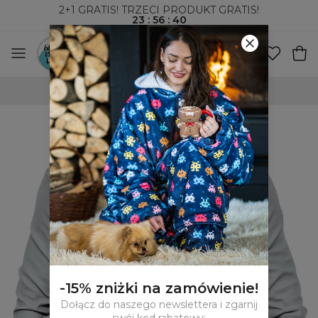
2+1 GRATIS! TRZECI PRODUKT GRATIS!
23
:
56
:
39
WYSYŁKA ZA POBRANIEM I DO PACZKOMATÓW
-15% zniżki na zamówienie!
Dołącz do naszego newslettera i zgarnij