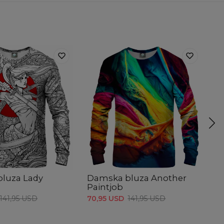
luza Lady
Damska bluza Another
D
Paintjob
W
141,95 USD
70,95 USD
141,95 USD
70