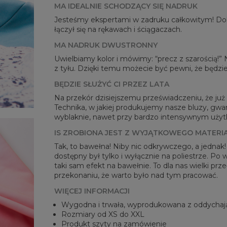
MA IDEALNIE SCHODZĄCY SIĘ NADRUK
Jesteśmy ekspertami w zadruku całkowitym! Dok
łączył się na rękawach i ściągaczach.
MA NADRUK DWUSTRONNY
Mie
Uwielbiamy kolor i mówimy: “precz z szarością!”
CM
z tyłu. Dzięki temu możecie być pewni, że będzie
A -
BĘDZIE SŁUŻYĆ CI PRZEZ LATA
B - 
C -
Na przekór dzisiejszemu przeświadczeniu, że już n
Technika, w jakiej produkujemy nasze bluzy, gwar
wyblaknie, nawet przy bardzo intensywnym użytko
IS ZROBIONA JEST Z WYJĄTKOWEGO MATERI
Tak, to bawełna! Niby nic odkrywczego, a jednak
dostępny był tylko i wyłącznie na poliestrze. Po
taki sam efekt na bawełnie. To dla nas wielki pr
przekonaniu, że warto było nad tym pracować.
WIĘCEJ INFORMACJI
Wygodna i trwała, wyprodukowana z oddychaj
Rozmiary od XS do XXL
Produkt szyty na zamówienie