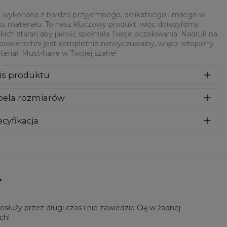
 wykonana z bardzo przyjemnego, delikatnego i miłego w
u materiału. To nasz kluczowy produkt, więc dołożyliśmy
kich starań aby jakość spełniała Twoje oczekiwania. Nadruk na
 powierzchni jest kompletnie niewyczuwalny, wręcz wtopiony
eriał. Must-have w Twojej szafie!
is produktu
syczna bluza z nadrukiem, wykonana z mieszanki bawełny i
bela rozmiarów
estru z wysokiej jakości nadrukiem z przodu i z tyłu.
rodukowana w Polsce , ma okrągły dekolt oraz długie
awy. Trwałe, wzmocnione szwy są kolorowe, aby zachować
cyfikacja
trast z resztą projektu, dzięki czemu wyróżnisz się jeszcze
riał:
70% Poliester, 30% Bawełna
ziej.
eznaczenie:
Unisex
tępność:
Szyte na zamówienie
.
łuży przez długi czas i nie zawiedzie Cię w żadnej
ch!