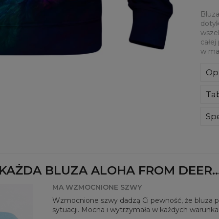
Bluza
dotyk
wszel
całej
w mat
Op
Kla
Ta
poli
Wyp
ręk
Spe
kon
Mate
bard
Prz
Dos
KAŻDA BLUZA ALOHA FROM DEER..
MA WZMOCNIONE SZWY
Wzmocnione szwy dadzą Ci pewność, że bluza pos
sytuacji. Mocna i wytrzymała w każdych warunka