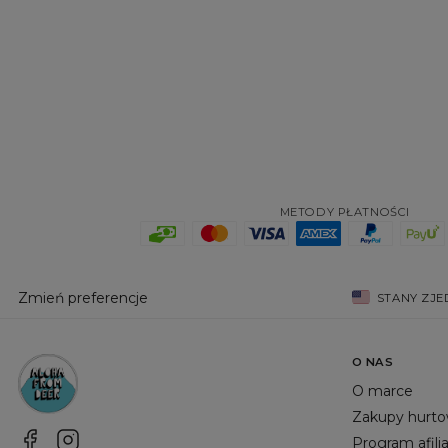
METODY PŁATNOŚCI
Zmień preferencje
STANY ZJ
O NAS
O marce
Zakupy hurt
Program afili