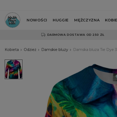
NOWOŚCI
HUGGIE
MĘŻCZYZNA
KOBI
DARMOWA DOSTAWA OD 250 ZŁ
Kobieta
Odzież
Damskie bluzy
Damska bluza Tie Dye 
Damska
bluza
Tie
Dye
3D