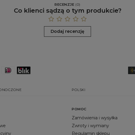
RECENZJE
(
0
)
Co klienci sądzą o tym produkcie?
Dodaj recenzję
EDNOCZONE
POLSKI
POMOC
Zamówienia i wysyłka
owe
Zwroty i wymiany
acyjny
Regulamin sklepu