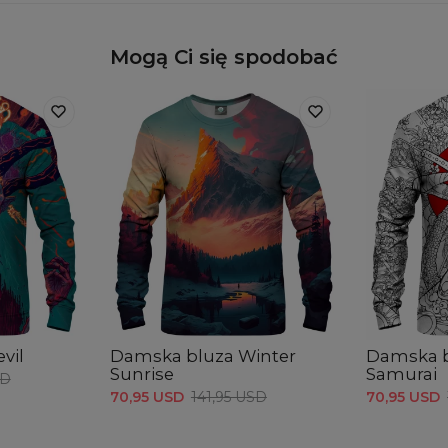
Mogą Ci się spodobać
vil
Damska bluza Winter
Damska b
Sunrise
Samurai
SD
70,95 USD
141,95 USD
70,95 USD