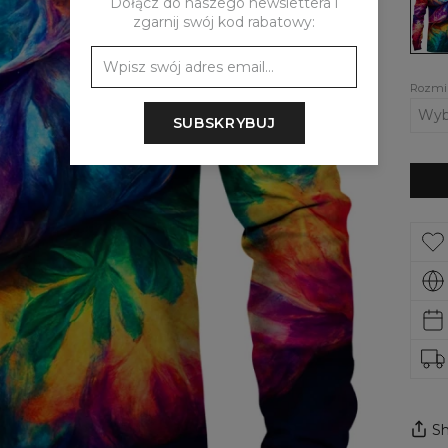
Dołącz do naszego newslettera i
Tie
Dye
zgarnij swój kod rabatowy:
3D
Rozmi
SUBSKRYBUJ
Sh