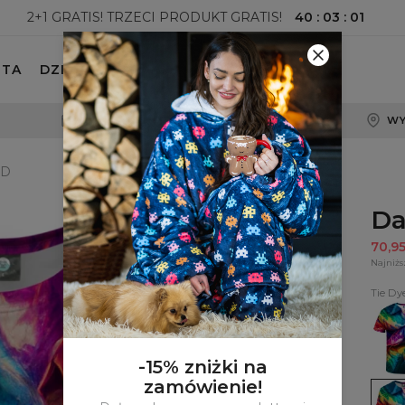
40
:
03
:
00
2+1 GRATIS! TRZECI PRODUKT GRATIS!
ETA
DZIECKO
100-DNIOWE PRAWO ZWROTU
WY
3D
Da
70,9
Najniżs
Tie Dy
T-
shirt
Tie
Dye
3D
-15% zniżki na
zamówienie!
Dams
bluza