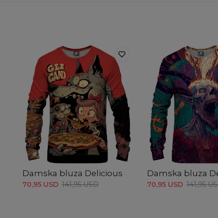
Damska bluza Delicious
Damska bluza De
70,95 USD
141,95 USD
70,95 USD
141,95 U