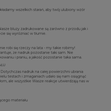
ładamy wszelkich starań, aby twój ulubiony wzór
rzone na płasko
 Nasze bluzy zadrukowane są zarówno z przodu jak i
XS
S
M
L
XL
2XL
3XL
4XL
cie się wyróżniać w tłumie.
 Długość
67
68
69
70
71
73
75
78
Sz. klatki piersiowej
50
52
54
56
58
60
63
66
 Długość rękawów
63
64
65
66
66
67
68
69
ie robi się rzeczy na lata - my takie robimy!
antuje, że nadruk pozostanie taki sam. Nie
waniu i praniu, a jakość pozostanie taka sama.
AŁU
! Dotychczas nadruk na całej powierzchni ubrania
 wielu testach i zmaganiach udało się nam osiągnąć
zełom, ale wszystkie Wasze reakcje utwierdzają nas w
ącego materiału