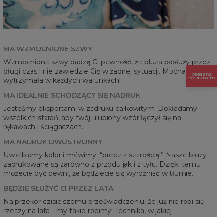
MA WZMOCNIONE SZWY
Wzmocnione szwy dadzą Ci pewność, że bluza posłuży przez
długi czas i nie zawiedzie Cię w żadnej sytuacji. Mocna i
ODBIERZ
15% RABATU
wytrzymała w każdych warunkach!
MA IDEALNIE SCHODZĄCY SIĘ NADRUK
Jesteśmy ekspertami w zadruku całkowitym! Dokładamy
wszelkich starań, aby twój ulubiony wzór łączył się na
rękawach i ściągaczach.
MA NADRUK DWUSTRONNY
Uwielbiamy kolor i mówimy: “precz z szarością!” Nasze bluzy
zadrukowane są zarówno z przodu jak i z tyłu. Dzięki temu
możecie być pewni, że będziecie się wyróżniać w tłumie.
BĘDZIE SŁUŻYĆ CI PRZEZ LATA
Na przekór dzisiejszemu przeświadczeniu, że już nie robi się
rzeczy na lata - my takie robimy! Technika, w jakiej