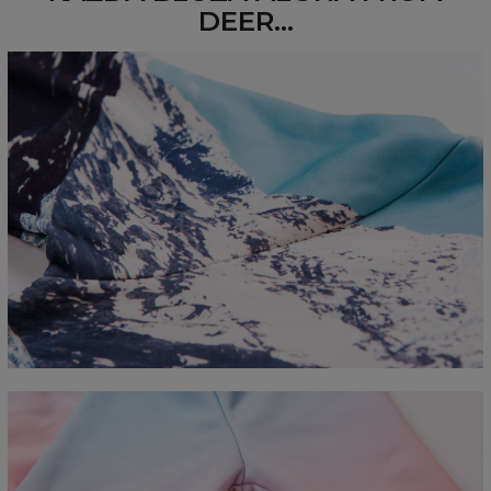
DEER...
Mierzone na płasko
CM
XS
S
M
L
XL
2XL
3XL
4XL
A - Długość
67
68
69
70
71
73
75
78
B - Sz. klatki piersiowej
50
52
54
56
58
60
63
66
C - Długość rękawów
63
64
65
66
66
67
68
69