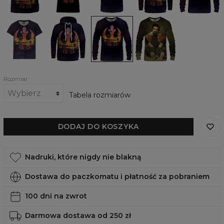
Damski
Damska
Damska
Damska
t-
bluza
bluza
bluza
shirt
z
The
Renaissance
The
kapturem
Resistance
Tyrion
Resistance
The
Resistance
Rozmiar
Tabela rozmiarów
DODAJ DO KOSZYKA
Nadruki, które nigdy nie blakną
Dostawa do paczkomatu i płatność za pobraniem
100 dni na zwrot
Darmowa dostawa od 250 zł