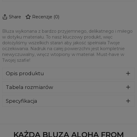
Share
Recenzje
(
0
)
Bluza wykonana z bardzo przyjemnego, delikatnego i miłego
w dotyku materiału. To nasz kluczowy produkt, więc
dołożyliśmy wszelkich starań aby jakość spełniała Twoje
oczekiwania. Nadruk na całej powierzchni jest kompletnie
niewyczuwalny, wręcz wtopiony w materiał. Must-have w
Twojej szafie!
Opis produktu
Klasyczna bluza z nadrukiem, wykonana z mieszanki
Tabela rozmiarów
bawełny i poliestru z wysokiej jakości nadrukiem z przodu i
z tyłu. Wyprodukowana w Polsce , ma okrągły dekolt oraz
długie rękawy. Trwałe, wzmocnione szwy są kolorowe, aby
Specyfikacja
zachować kontrast z resztą projektu, dzięki czemu
Materiał:
70% Poliester, 30% Bawełna
wyróżnisz się jeszcze bardziej.
Przeznaczenie:
Unisex
Dostępność:
Szyte na zamówienie
KAŻDA BLUZA ALOHA FROM