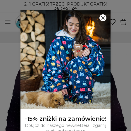
2+1 GRATIS! TRZECI PRODUKT GRATIS!
38
:
45
:
23
WYSYŁKA ZA POBRANIEM I DO PACZKOMATÓW
-15% zniżki na zamówienie!
Dołącz do naszego newslettera i zgarnij