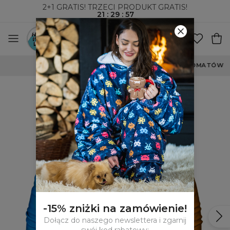
2+1 GRATIS! TRZECI PRODUKT GRATIS!
21
:
29
:
57
WYSYŁKA ZA POBRANIEM I DO PACZKOMATÓW
-15% zniżki na zamówienie!
Dołącz do naszego newslettera i zgarnij