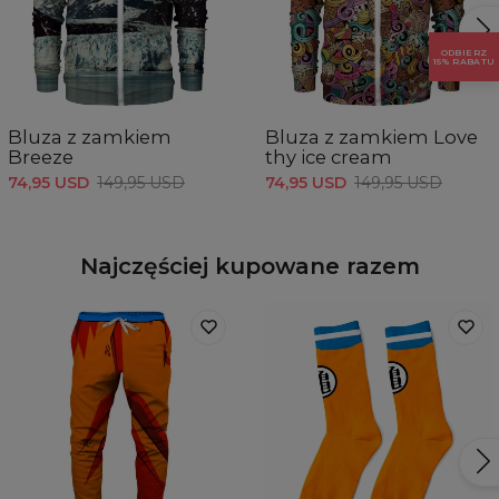
ODBIERZ
15% RABATU
Bluza z zamkiem
Bluza z zamkiem Love
Breeze
thy ice cream
74,95 USD
149,95 USD
74,95 USD
149,95 USD
Najczęściej kupowane razem