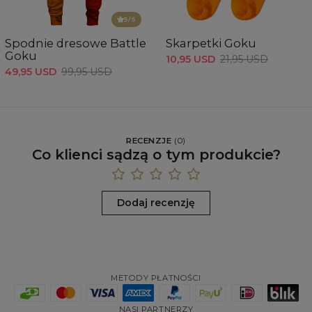
5
/5
Spodnie dresowe Battle
Skarpetki Goku
Goku
10,95 USD
21,95 USD
49,95 USD
99,95 USD
RECENZJE
(
0
)
Co klienci sądzą o tym produkcie?
Dodaj recenzję
METODY PŁATNOŚCI
NASI PARTNERZY