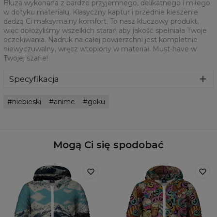
Bluza wykonana z bardzo przyjemnego, delikatnego i miłego
w dotyku materiału. Klasyczny kaptur i przednie kieszenie
dadzą Ci maksymalny komfort. To nasz kluczowy produkt,
więc dołożyliśmy wszelkich starań aby jakość spełniała Twoje
oczekiwania. Nadruk na całej powierzchni jest kompletnie
niewyczuwalny, wręcz wtopiony w materiał. Must-have w
Twojej szafie!
Specyfikacja
Materiał:
70% Bawełna, 30% Poliester
niebieski
anime
goku
Przeznaczenie:
Unisex
Pochodzenie:
Wyprodukowano w Unii Europejskiej
Dostępność:
Szyte na zamówienie
Mogą Ci się spodobać