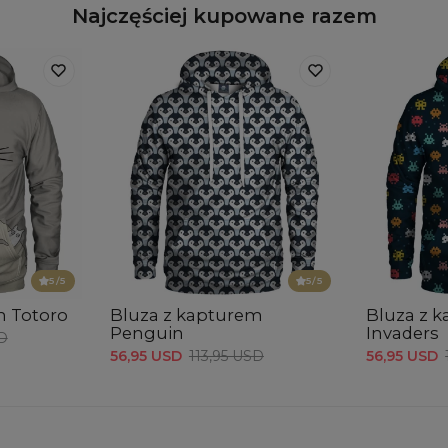
Najczęściej kupowane razem
5
/5
5
/5
m Totoro
Bluza z kapturem
Bluza z 
Penguin
Invaders
SD
56,95 USD
113,95 USD
56,95 USD