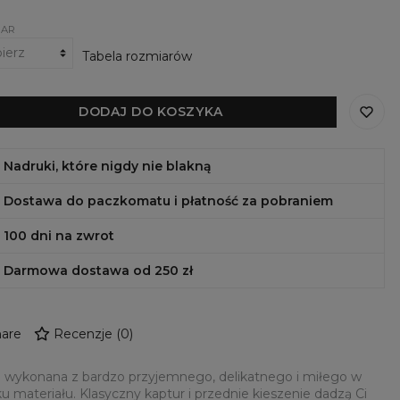
IAR
Tabela rozmiarów
DODAJ DO KOSZYKA
Nadruki, które nigdy nie blakną
Dostawa do paczkomatu i płatność za pobraniem
100 dni na zwrot
Darmowa dostawa od 250 zł
are
Recenzje
(
0
)
 wykonana z bardzo przyjemnego, delikatnego i miłego w
u materiału. Klasyczny kaptur i przednie kieszenie dadzą Ci