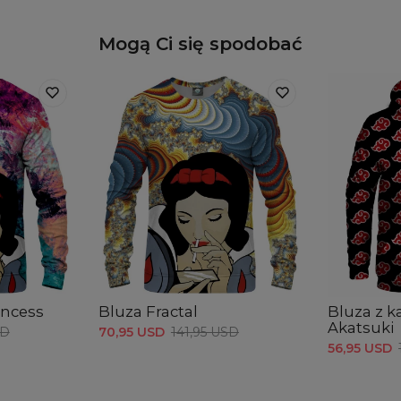
Mogą Ci się spodobać
incess
Bluza Fractal
Bluza z 
Akatsuki
SD
70,95 USD
141,95 USD
56,95 USD