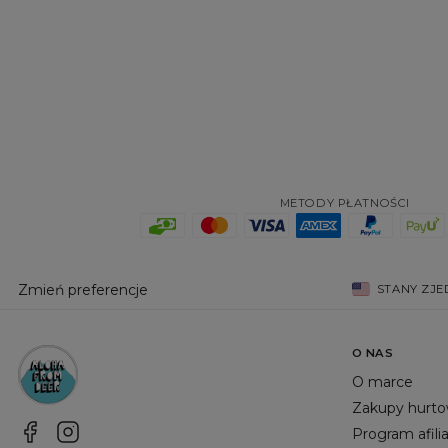
METODY PŁATNOŚCI
Zmień preferencje
STANY ZJ
O NAS
O marce
Zakupy hurt
Program afili