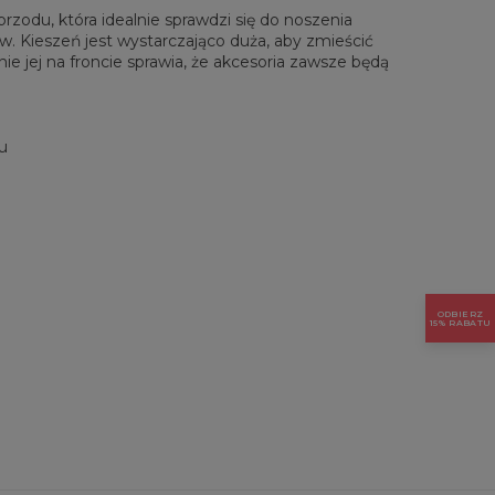
zodu, która idealnie sprawdzi się do noszenia
. Kieszeń jest wystarczająco duża, aby zmieścić
ie jej na froncie sprawia, że akcesoria zawsze będą
u
ODBIERZ
15% RABATU