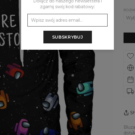
Dołącz do naszego newslettera i
zgarnij swój kod rabatowy:
ROZM
SUBSKRYBUJ
Sh
Bluza
dotyk