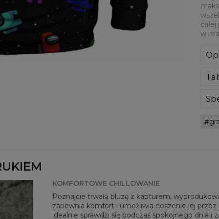
maksy
wszel
całej
w mat
Op
Blu
Ta
dot
Ci 
doł
Spe
ocz
Mate
nie
gr
Prz
Twoj
Dos
RUKIEM
KOMFORTOWE CHILLOWANIE
Poznajcie trwałą bluzę z kapturem, wyprodukowan
zapewnia komfort i umożliwia noszenie jej przez c
idealnie sprawdzi się podczas spokojnego dnia i 