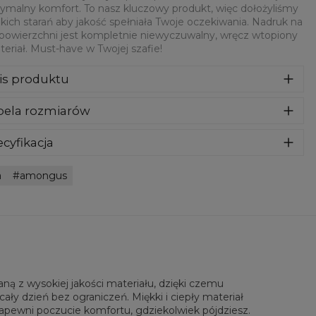
malny komfort. To nasz kluczowy produkt, więc dołożyliśmy
kich starań aby jakość spełniała Twoje oczekiwania. Nadruk na
 powierzchni jest kompletnie niewyczuwalny, wręcz wtopiony
eriał. Must-have w Twojej szafie!
is produktu
za wykonana z bardzo przyjemnego, delikatnego i miłego w
bela rozmiarów
yku materiału. Klasyczny kaptur i przednie kieszenie dadzą
maksymalny komfort. To nasz kluczowy produkt, więc
ożyliśmy wszelkich starań aby jakość spełniała Twoje
cyfikacja
ekiwania. Nadruk na całej powierzchni jest kompletnie
riał:
70% Poliester, 30% Bawełna
wyczuwalny, wręcz wtopiony w materiał. Must-have w
a
amongus
eznaczenie:
Unisex
ej szafie!
tępność:
Szyte na zamówienie
ą z wysokiej jakości materiału, dzięki czemu
ały dzień bez ograniczeń. Miękki i ciepły materiał
zapewni poczucie komfortu, gdziekolwiek pójdziesz.