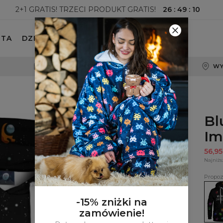
26
:
49
:
08
2+1 GRATIS! TRZECI PRODUKT GRATIS!
ETA
DZIECKO
100-DNIOWE PRAWO ZWROTU
WY
Bl
Im
56,9
Najniżs
Propoz
Bluza
z
kapt
-15% zniżki na
Impo
zamówienie!