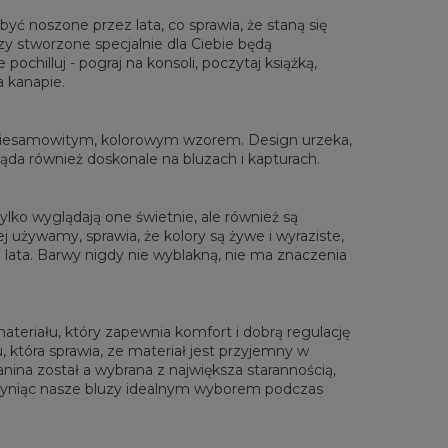
yć noszone przez lata, co sprawia, że staną się
zy stworzone specjalnie dla Ciebie będą
chilluj - pograj na konsoli, poczytaj książką,
rzone na płasko
a kanapie.
XS
S
M
L
XL
XXL
XXXL
 Długość całkowita
65
67
69
71
73
75
77
 niesamowitym, kolorowym wzorem. Design urzeka,
Sz. klatki piersiowej
48
51
54
57
60
63
66
gląda również doskonale na bluzach i kapturach.
 Długość rękawów
61
62
63
64
65
66
67
lko wyglądają one świetnie, ale również są
 używamy, sprawia, że kolory są żywe i wyraziste,
lata. Barwy nigdy nie wyblakną, nie ma znaczenia
materiału, który zapewnia komfort i dobrą regulację
, która sprawia, ze materiał jest przyjemny w
anina został a wybrana z największa starannością,
zyniąc nasze bluzy idealnym wyborem podczas