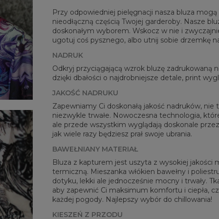
Przy odpowiedniej pielęgnacji nasza bluza mogą b
nieodłączną częścią Twojej garderoby. Nasze blu
doskonałym wyborem. Wskocz w nie i zwyczajnie po
Mie
ugotuj coś pysznego, albo utnij sobie drzemkę n
CM
NADRUK
A -
Odkryj przyciągającą wzrok bluzę zadrukowaną
B - 
dzięki dbałości o najdrobniejsze detale, print wy
C -
JAKOŚĆ NADRUKU
Zapewniamy Ci doskonałą jakość nadruków, nie ty
niezwykle trwałe. Nowoczesna technologia, której
ale przede wszystkim wyglądają doskonale przez 
jak wiele razy będziesz prał swoje ubrania.
BAWEŁNIANY MATERIAŁ
Bluza z kapturem jest uszyta z wysokiej jakości 
termiczną. Mieszanka włókien bawełny i poliestru
dotyku, lekki ale jednocześnie mocny i trwały. Tk
aby zapewnić Ci maksimum komfortu i ciepła, c
każdej pogody. Najlepszy wybór do chillowania!
KIESZEŃ Z PRZODU