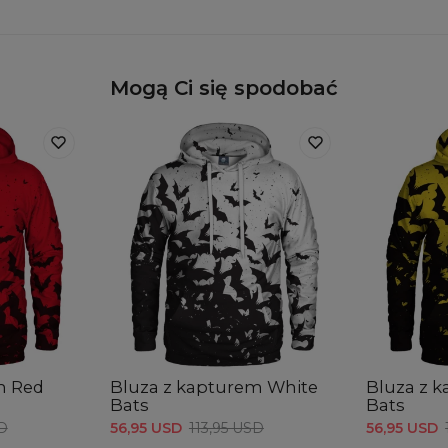
Mogą Ci się spodobać
m Red
Bluza z kapturem White
Bluza z 
Bats
Bats
SD
56,95 USD
113,95 USD
56,95 USD