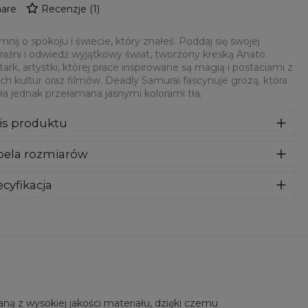
are
Recenzje
(
1
)
nij o spokoju i świecie, który znałeś. Poddaj się swojej
aźni i odwiedź wyjątkowy świat, tworzony kreską Anato
tark, artystki, której prace inspirowane są magią i postaciami z
ch kultur oraz filmów. Deadly Samurai fascynuje grozą, która
ła jednak przełamana jasnymi kolorami tła.
is produktu
za wykonana z bardzo przyjemnego, delikatnego i miłego w
bela rozmiarów
yku materiału. Klasyczny kaptur i przednie kieszenie dadzą
maksymalny komfort. To nasz kluczowy produkt, więc
ożyliśmy wszelkich starań aby jakość spełniała Twoje
cyfikacja
ekiwania. Nadruk na całej powierzchni jest kompletnie
riał:
70% Poliester, 30% Bawełna
wyczuwalny, wręcz wtopiony w materiał. Must-have w
eznaczenie:
Unisex
ej szafie!
tępność:
Szyte na zamówienie
ą z wysokiej jakości materiału, dzięki czemu