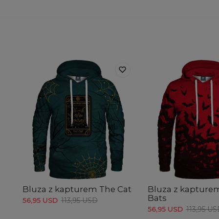
Bluza z kapturem The Cat
Bluza z kapture
Bats
56,95 USD
113,95 USD
56,95 USD
113,95 U