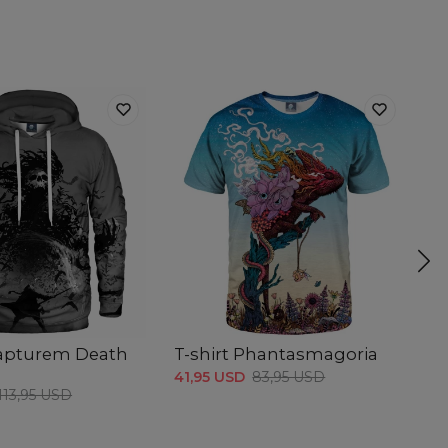
kapturem Death
T-shirt Phantasmagoria
T-
e
41,95 USD
83,95 USD
41
113,95 USD