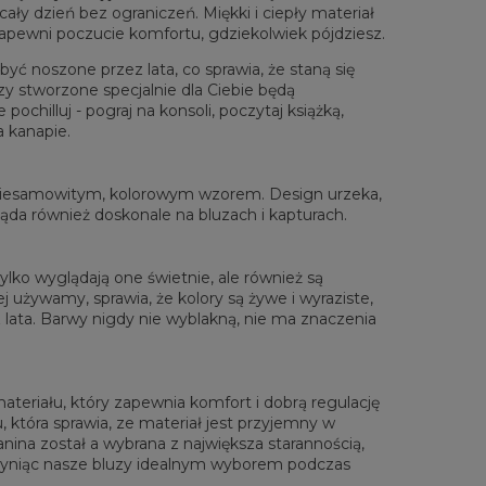
ały dzień bez ograniczeń. Miękki i ciepły materiał
zapewni poczucie komfortu, gdziekolwiek pójdziesz.
yć noszone przez lata, co sprawia, że staną się
zy stworzone specjalnie dla Ciebie będą
chilluj - pograj na konsoli, poczytaj książką,
a kanapie.
rzone na płasko
XS
S
M
L
XL
XXL
XXXL
 niesamowitym, kolorowym wzorem. Design urzeka,
 Długość całkowita
65
67
69
71
73
75
77
gląda również doskonale na bluzach i kapturach.
Sz. klatki piersiowej
48
51
54
57
60
63
66
 Długość rękawów
61
62
63
64
65
66
67
lko wyglądają one świetnie, ale również są
 używamy, sprawia, że kolory są żywe i wyraziste,
lata. Barwy nigdy nie wyblakną, nie ma znaczenia
materiału, który zapewnia komfort i dobrą regulację
, która sprawia, ze materiał jest przyjemny w
anina został a wybrana z największa starannością,
zyniąc nasze bluzy idealnym wyborem podczas