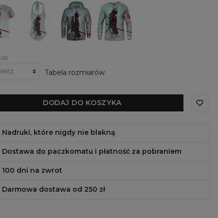
ki
Strój
Damska
Damska
kąpielowy
bluza
bluza
Deadly
z
Deadly
ly
Samurai
kapturem
Samurai
rai
Deadly
Samurai
IAR
Tabela rozmiarów
DODAJ DO KOSZYKA
Nadruki, które nigdy nie blakną
Dostawa do paczkomatu i płatność za pobraniem
100 dni na zwrot
Darmowa dostawa od 250 zł