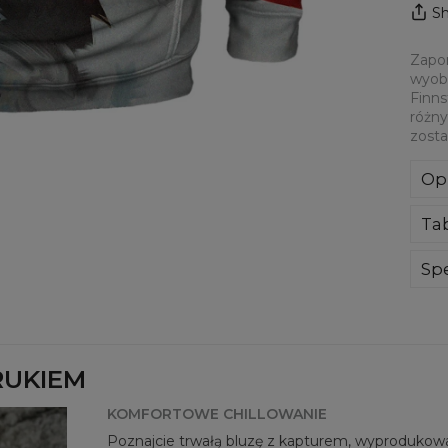
Sh
Zapom
wyobr
Finns
różny
zosta
Op
Blu
Ta
dot
Ci 
doł
Spe
ocz
Mate
nie
Prz
Twoj
Dos
RUKIEM
KOMFORTOWE CHILLOWANIE
Poznajcie trwałą bluzę z kapturem, wyprodukowan