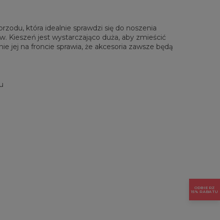
zodu, która idealnie sprawdzi się do noszenia
. Kieszeń jest wystarczająco duża, aby zmieścić
ie jej na froncie sprawia, że akcesoria zawsze będą
u
ODBIERZ
15% RABATU