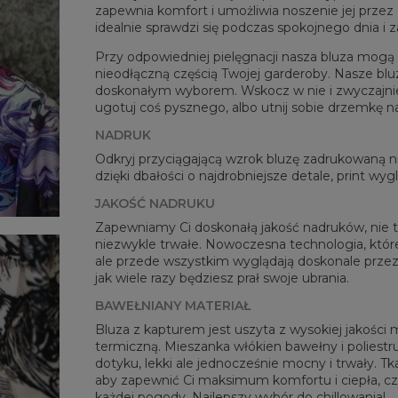
zapewnia komfort i umożliwia noszenie jej przez c
idealnie sprawdzi się podczas spokojnego dnia i 
Przy odpowiedniej pielęgnacji nasza bluza mogą b
nieodłączną częścią Twojej garderoby. Nasze blu
doskonałym wyborem. Wskocz w nie i zwyczajnie po
ugotuj coś pysznego, albo utnij sobie drzemkę n
Mie
NADRUK
CM
Odkryj przyciągającą wzrok bluzę zadrukowaną
A -
dzięki dbałości o najdrobniejsze detale, print wy
B - 
JAKOŚĆ NADRUKU
C -
Zapewniamy Ci doskonałą jakość nadruków, nie ty
niezwykle trwałe. Nowoczesna technologia, której
ale przede wszystkim wyglądają doskonale przez 
jak wiele razy będziesz prał swoje ubrania.
BAWEŁNIANY MATERIAŁ
Bluza z kapturem jest uszyta z wysokiej jakości 
termiczną. Mieszanka włókien bawełny i poliestru
dotyku, lekki ale jednocześnie mocny i trwały. Tk
aby zapewnić Ci maksimum komfortu i ciepła, c
każdej pogody. Najlepszy wybór do chillowania!