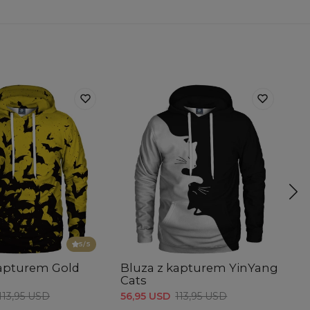
5
/5
kapturem Gold
Bluza z kapturem YinYang
B
Cats
56
113,95 USD
56,95 USD
113,95 USD