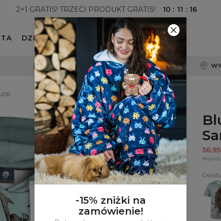
10
:
11
:
14
2+1 GRATIS! TRZECI PRODUKT GRATIS!
ETA
DZIECKO
100-DNIOWE PRAWO ZWROTU
WY
rai
Bl
Sa
56,9
Najniżs
Deadl
T-
shirt
Dead
-15% zniżki na
Samu
zamówienie!