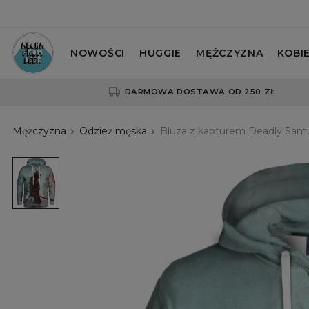
NOWOŚCI
HUGGIE
MĘŻCZYZNA
KOBI
DARMOWA DOSTAWA OD 250 ZŁ
Mężczyzna
Odzież męska
Bluza z kapturem Deadly Samu
Bluza
z
kapturem
Deadly
Samurai