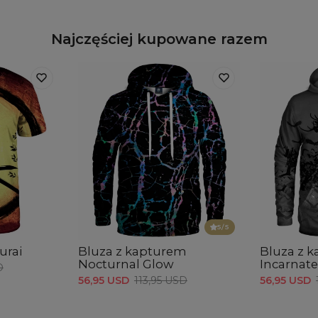
Najczęściej kupowane razem
5
/5
urai
Bluza z kapturem
Bluza z 
Nocturnal Glow
Incarnat
D
56,95 USD
113,95 USD
56,95 USD