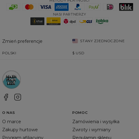
METODY PŁATNOŚCI
NASI PARTNERZY
Zmień preferencje
STANY ZJEDNOCZONE
POLSKI
$
USD
O NAS
POMOC
O marce
Zamówienia i wysyłka
Zakupy hurtowe
Zwroty i wymiany
Program afiliacyjny
Regulamin sklepu