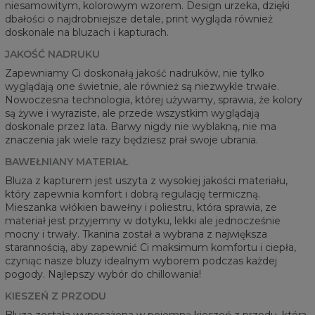
niesamowitym, kolorowym wzorem. Design urzeka, dzięki
dbałości o najdrobniejsze detale, print wygląda również
doskonale na bluzach i kapturach.
JAKOŚĆ NADRUKU
Zapewniamy Ci doskonałą jakość nadruków, nie tylko
wyglądają one świetnie, ale również są niezwykle trwałe.
Nowoczesna technologia, której używamy, sprawia, że kolory
są żywe i wyraziste, ale przede wszystkim wyglądają
doskonale przez lata. Barwy nigdy nie wyblakną, nie ma
znaczenia jak wiele razy będziesz prał swoje ubrania.
BAWEŁNIANY MATERIAŁ
Bluza z kapturem jest uszyta z wysokiej jakości materiału,
który zapewnia komfort i dobrą regulację termiczną.
Mieszanka włókien bawełny i poliestru, która sprawia, ze
materiał jest przyjemny w dotyku, lekki ale jednocześnie
mocny i trwały. Tkanina został a wybrana z największa
starannością, aby zapewnić Ci maksimum komfortu i ciepła,
czyniąc nasze bluzy idealnym wyborem podczas każdej
pogody. Najlepszy wybór do chillowania!
KIESZEŃ Z PRZODU
Bluza została wyposażona w pojemną kieszeń z przodu, która