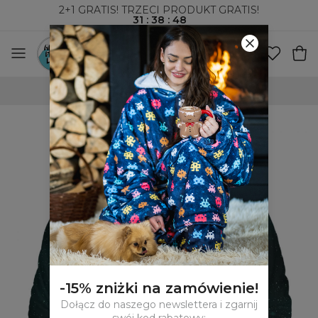
2+1 GRATIS! TRZECI PRODUKT GRATIS!
31
:
38
:
47
WYSYŁKA ZA POBRANIEM I DO PACZKOMATÓW
-15% zniżki na zamówienie!
Dołącz do naszego newslettera i zgarnij