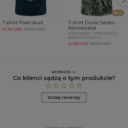
5
/5
T-shirt Pixel skull
T-shirt Durer Series -
Apocalypse
41,95 USD
83,95 USD
inspirowany twórczością
Albrecht Durer'a
41,95 USD
83,95 USD
RECENZJE
(
0
)
Co klienci sądzą o tym produkcie?
Dodaj recenzję