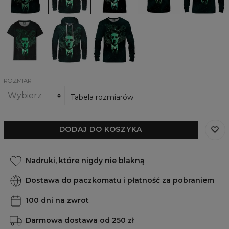
Cthulhu
Damski
Damska
Damska
t-
bluza
bluza
shirt
z
Call
Call
kapturem
of
of
Call
Cthulhu
Cthulhu
of
Cthulhu
ROZMIAR
Tabela rozmiarów
DODAJ DO KOSZYKA
Nadruki, które nigdy nie blakną
Dostawa do paczkomatu i płatność za pobraniem
100 dni na zwrot
Darmowa dostawa od 250 zł