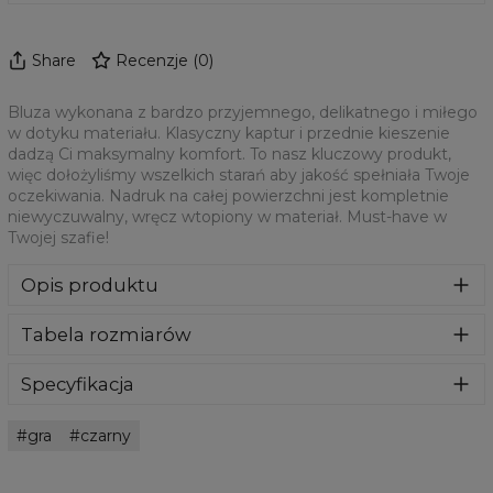
Share
Recenzje
(
0
)
Bluza wykonana z bardzo przyjemnego, delikatnego i miłego
w dotyku materiału. Klasyczny kaptur i przednie kieszenie
dadzą Ci maksymalny komfort. To nasz kluczowy produkt,
więc dołożyliśmy wszelkich starań aby jakość spełniała Twoje
oczekiwania. Nadruk na całej powierzchni jest kompletnie
niewyczuwalny, wręcz wtopiony w materiał. Must-have w
Twojej szafie!
Opis produktu
Bluza wykonana z bardzo przyjemnego, delikatnego i
Tabela rozmiarów
miłego w dotyku materiału. Klasyczny kaptur i przednie
kieszenie dadzą Ci maksymalny komfort. To nasz kluczowy
produkt, więc dołożyliśmy wszelkich starań aby jakość
Specyfikacja
spełniała Twoje oczekiwania. Nadruk na całej powierzchni
Materiał:
70% Poliester, 30% Bawełna
jest kompletnie niewyczuwalny, wręcz wtopiony w
gra
czarny
Przeznaczenie:
Unisex
materiał. Must-have w Twojej szafie!
Dostępność:
Szyte na zamówienie