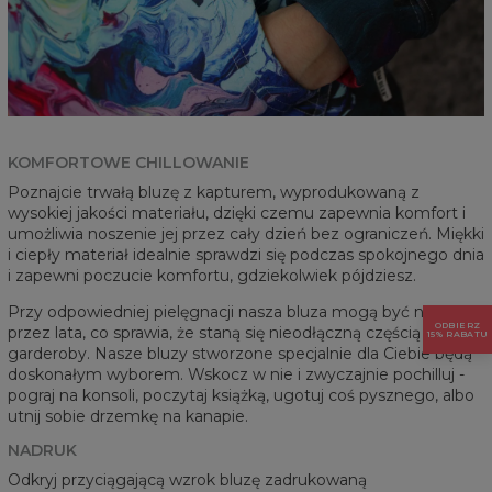
KOMFORTOWE CHILLOWANIE
Poznajcie trwałą bluzę z kapturem, wyprodukowaną z
wysokiej jakości materiału, dzięki czemu zapewnia komfort i
umożliwia noszenie jej przez cały dzień bez ograniczeń. Miękki
i ciepły materiał idealnie sprawdzi się podczas spokojnego dnia
i zapewni poczucie komfortu, gdziekolwiek pójdziesz.
Przy odpowiedniej pielęgnacji nasza bluza mogą być noszone
ODBIERZ
przez lata, co sprawia, że staną się nieodłączną częścią Twojej
15% RABATU
garderoby. Nasze bluzy stworzone specjalnie dla Ciebie będą
doskonałym wyborem. Wskocz w nie i zwyczajnie pochilluj -
pograj na konsoli, poczytaj książką, ugotuj coś pysznego, albo
utnij sobie drzemkę na kanapie.
NADRUK
Odkryj przyciągającą wzrok bluzę zadrukowaną