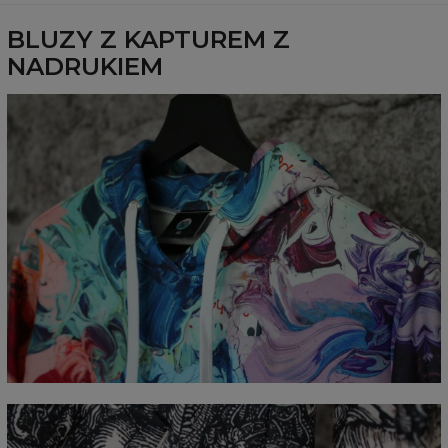
BLUZY Z KAPTUREM Z
NADRUKIEM
Mierzone na płasko
CM
XS
S
M
L
XL
XXL
XXXL
A - Długość całkowita
65
67
69
71
73
75
77
B - Sz. klatki piersiowej
48
51
54
57
60
63
66
C - Długość rękawów
61
62
63
64
65
66
67