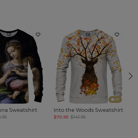
5
/5
nna Sweatshirt
Into the Woods Sweatshirt
V
by
1.95
$70.95
$141.95
$7