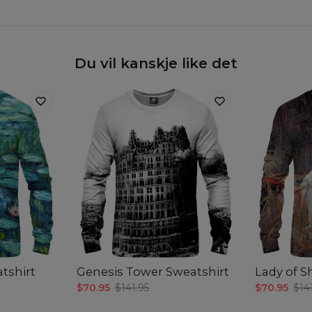
Du vil kanskje like det
atshirt
Genesis Tower Sweatshirt
Lady of S
$70.95
$141.95
$70.95
$14