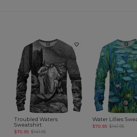
Troubled Waters
Water Lillies Swe
Sweatshirt
$70.95
$141.95
$70.95
$141.95