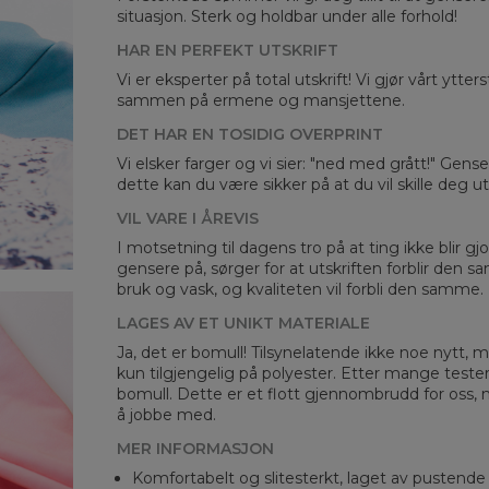
situasjon. Sterk og holdbar under alle forhold!
HAR EN PERFEKT UTSKRIFT
Vi er eksperter på total utskrift! Vi gjør vårt ytte
sammen på ermene og mansjettene.
Mea
DET HAR EN TOSIDIG OVERPRINT
Vi elsker farger og vi sier: "ned med grått!" Gens
CM
dette kan du være sikker på at du vil skille deg 
A -
B -
VIL VARE I ÅREVIS
C -
I motsetning til dagens tro på at ting ikke blir gjo
gensere på, sørger for at utskriften forblir den s
bruk og vask, og kvaliteten vil forbli den samme.
LAGES AV ET UNIKT MATERIALE
Ja, det er bomull! Tilsynelatende ikke noe nytt, me
kun tilgjengelig på polyester. Etter mange teste
bomull. Dette er et flott gjennombrudd for oss, 
å jobbe med.
MER INFORMASJON
Komfortabelt og slitesterkt, laget av pustende