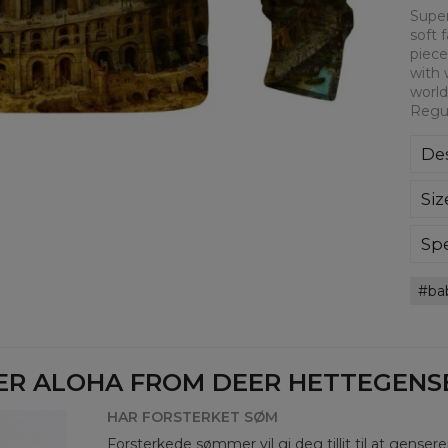
Super
soft 
piece
with 
world
Regul
Des
Kla
Siz
poli
Wyp
ręk
Spe
kon
Mate
bard
ba
Cut
Avai
ER ALOHA FROM DEER HETTEGENSER
HAR FORSTERKET SØM
Forsterkede sømmer vil gi deg tillit til at genser