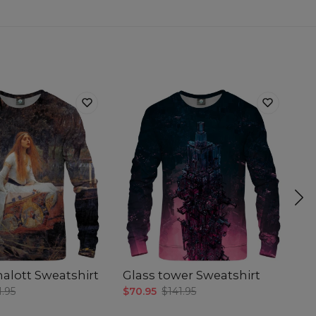
halott Sweatshirt
Glass tower Sweatshirt
G
1.95
$70.95
$141.95
$7