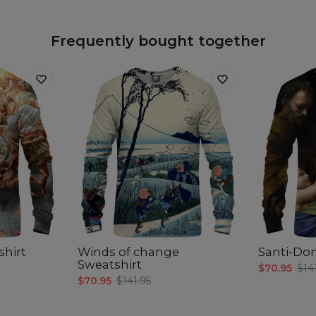
Frequently bought together
shirt
Winds of change
Santi-Do
Sweatshirt
$70.95
$14
$70.95
$141.95