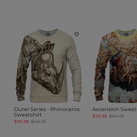
Durer Series - Rhinoceros
Ascension Sweat
Sweatshirt
$70.95
$141.95
$70.95
$141.95