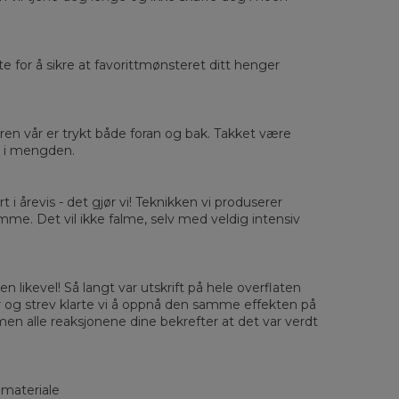
rste for å sikre at favorittmønsteret ditt henger
sured flat
eren vår er trykt både foran og bak. Takket være
XS
S
M
L
XL
2XL
3XL
4XL
ut i mengden.
 Length
67
68
69
70
71
73
75
78
 Chest width
50
52
54
56
58
60
63
66
 Sleeve length
63
64
65
66
66
67
68
69
rt i årevis - det gjør vi! Teknikken vi produserer
amme. Det vil ikke falme, selv med veldig intensiv
n likevel! Så langt var utskrift på hele overflaten
r og strev klarte vi å oppnå den samme effekten på
men alle reaksjonene dine bekrefter at det var verdt
 materiale