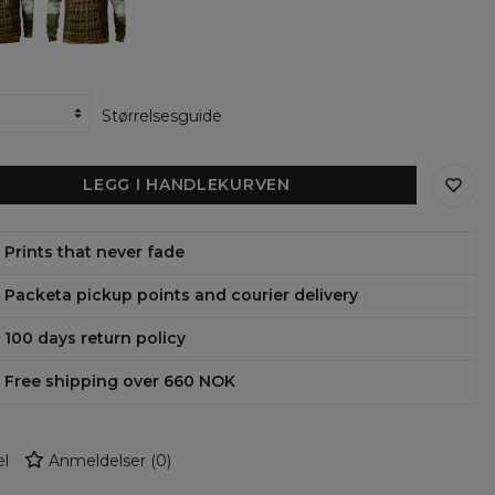
ens
womens
ie
sweatshirt
Størrelsesguide
LEGG I HANDLEKURVEN
Prints that never fade
Packeta pickup points and courier delivery
100 days return policy
Free shipping over 660 NOK
l
Anmeldelser
(
0
)