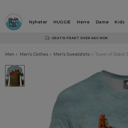
Nyheter
HUGGIE
Herre
Dame
Kids
GRATIS FRAKT OVER 660 NOK
Men
Men's Clothes
Men's Sweatshirts
Tower of Babel 
sweatshirt
with
tower
of
babel
motive