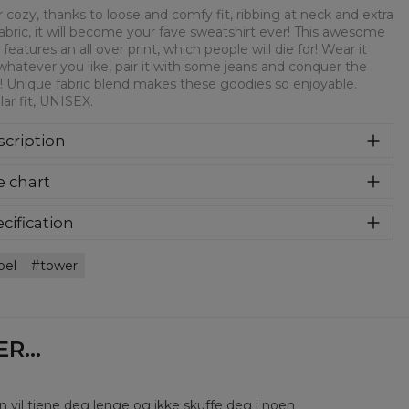
 cozy, thanks to loose and comfy fit, ribbing at neck and extra
fabric, it will become your fave sweatshirt ever! This awesome
 features an all over print, which people will die for! Wear it
whatever you like, pair it with some jeans and conquer the
! Unique fabric blend makes these goodies so enjoyable.
ar fit, UNISEX.
cription
syczna bluza z nadrukiem, wykonana z mieszanki bawełny i
e chart
estru z wysokiej jakości nadrukiem z przodu i z tyłu.
rodukowana w Polsce , ma okrągły dekolt oraz długie
awy. Trwałe, wzmocnione szwy są kolorowe, aby zachować
cification
trast z resztą projektu, dzięki czemu wyróżnisz się jeszcze
rial:
70% Polyester, 30% Cotton
ziej.
bel
tower
:
Unisex
lability:
Made to order
...
en vil tjene deg lenge og ikke skuffe deg i noen