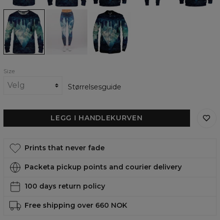
Metropolis
Metropolis
Metropolis
womens
Leggings
baseball
sweatshirt
jacket
Size
Størrelsesguide
LEGG I HANDLEKURVEN
Prints that never fade
Packeta pickup points and courier delivery
100 days return policy
Free shipping over 660 NOK