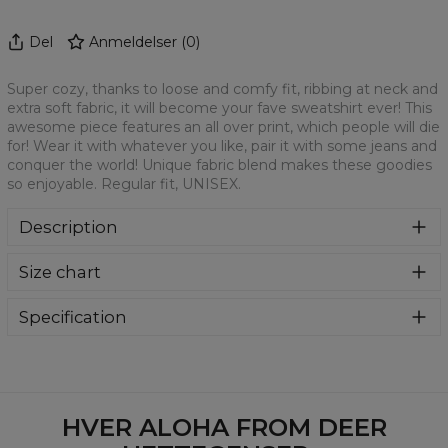
Del
Anmeldelser
(
0
)
Super cozy, thanks to loose and comfy fit, ribbing at neck and
extra soft fabric, it will become your fave sweatshirt ever! This
awesome piece features an all over print, which people will die
for! Wear it with whatever you like, pair it with some jeans and
conquer the world! Unique fabric blend makes these goodies
so enjoyable. Regular fit, UNISEX.
Description
Klasyczna bluza z nadrukiem, wykonana z mieszanki
Size chart
bawełny i poliestru z wysokiej jakości nadrukiem z przodu i
z tyłu. Wyprodukowana w Polsce , ma okrągły dekolt oraz
długie rękawy. Trwałe, wzmocnione szwy są kolorowe, aby
Specification
zachować kontrast z resztą projektu, dzięki czemu
Material:
70% Polyester, 30% Cotton
wyróżnisz się jeszcze bardziej.
Cut:
Unisex
Availability:
Made to order
HVER ALOHA FROM DEER