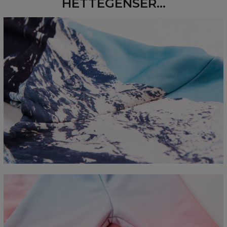
HETTEGENSER...
Measured flat
CM
XS
S
M
L
XL
2XL
3XL
4XL
A - Length
67
68
69
70
71
73
75
78
B - Chest width
50
52
54
56
58
60
63
66
C - Sleeve length
63
64
65
66
66
67
68
69