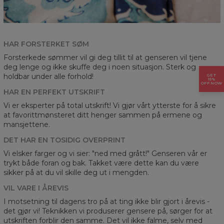
HAR FORSTERKET SØM
Forsterkede sømmer vil gi deg tillit til at genseren vil tjene
deg lenge og ikke skuffe deg i noen situasjon. Sterk og
holdbar under alle forhold!
GET
15%
OFF NOW
HAR EN PERFEKT UTSKRIFT
Vi er eksperter på total utskrift! Vi gjør vårt ytterste for å sikre
at favorittmønsteret ditt henger sammen på ermene og
mansjettene.
DET HAR EN TOSIDIG OVERPRINT
Vi elsker farger og vi sier: "ned med grått!" Genseren vår er
trykt både foran og bak. Takket være dette kan du være
sikker på at du vil skille deg ut i mengden.
VIL VARE I ÅREVIS
I motsetning til dagens tro på at ting ikke blir gjort i årevis -
det gjør vi! Teknikken vi produserer gensere på, sørger for at
utskriften forblir den samme. Det vil ikke falme, selv med