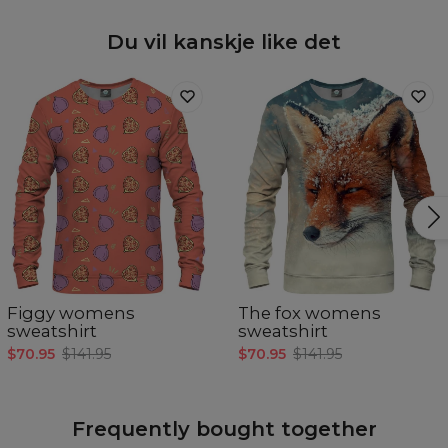
Du vil kanskje like det
Figgy womens
The fox womens
sweatshirt
sweatshirt
$70.95
$141.95
$70.95
$141.95
Frequently bought together