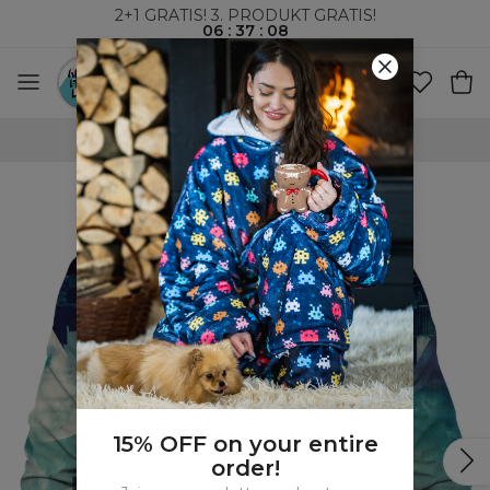
2+1 GRATIS! 3. PRODUKT GRATIS!
06
:
37
:
07
VERDENSOMSPENNENDE FRAKT
15% OFF on your entire
order!