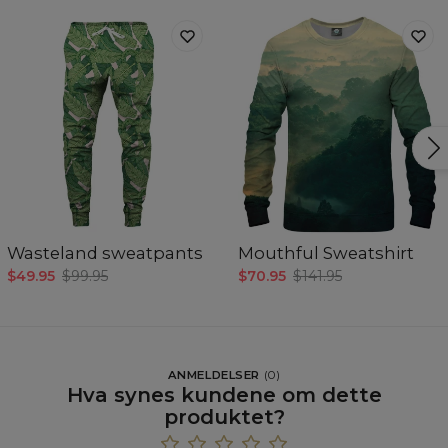
Wasteland sweatpants
Mouthful Sweatshirt
$49.95
$99.95
$70.95
$141.95
ANMELDELSER
(
0
)
Hva synes kundene om dette
produktet?