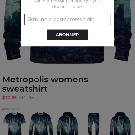
Join our newsletter and get your
discount code:
ABONNER
Metropolis womens
sweatshirt
$70.95
$141.95
Metropolis
Metropolis
Metropolis
Metropolis
Metropolis
Metropolis
T-
Sweatshirt
Hoodie
sweatpants
womens
shirt
hoodie