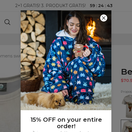
59
:
24
:
42
2+1 GRATIS! 3. PRODUKT GRATIS!
100-DAGERS RETURRETT
mens sweatshirt
Be
$70.
Proposi
Bear
T-
shirt
15% OFF on your entire
Bear
order!
wom
sweat