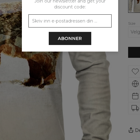
Join our newsletter and get your
discount code:
Size
ABONNER
De