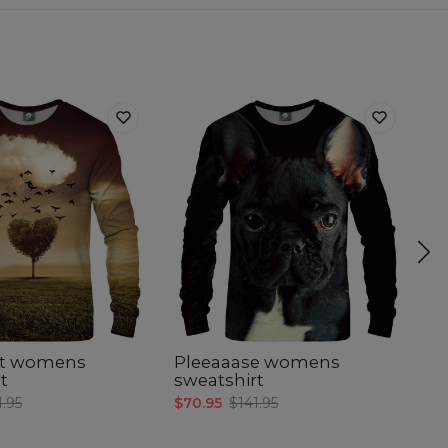
rt womens
Pleeaaase womens
W
t
sweatshirt
w
1.95
$70.95
$141.95
$7