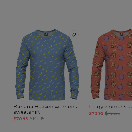
Banana Heaven womens
Figgy womens sw
sweatshirt
$70.95
$141.95
$70.95
$141.95