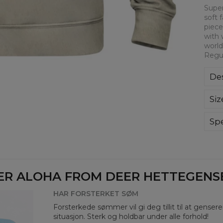
Super
soft 
piece
with 
world
Regul
Des
Kla
Siz
poli
Wyp
ręk
Spe
kon
Mate
bard
Cut
Avai
ER ALOHA FROM DEER HETTEGENSER
HAR FORSTERKET SØM
Forsterkede sømmer vil gi deg tillit til at genser
situasjon. Sterk og holdbar under alle forhold!