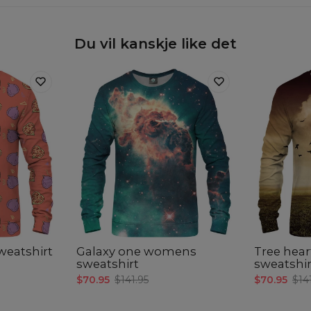
Du vil kanskje like det
eatshirt
Galaxy one womens
Tree hea
sweatshirt
sweatshir
$70.95
$141.95
$70.95
$14