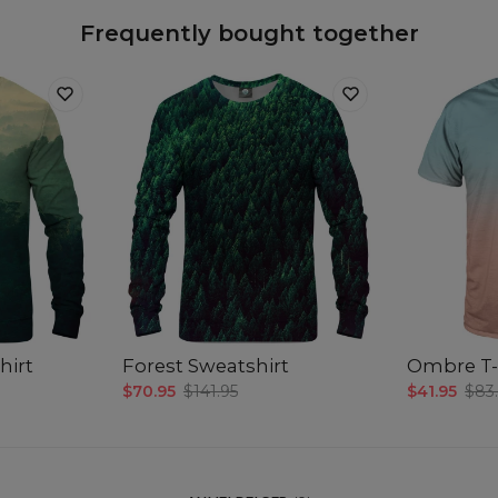
Frequently bought together
hirt
Forest Sweatshirt
Ombre T-
$70.95
$141.95
$41.95
$83