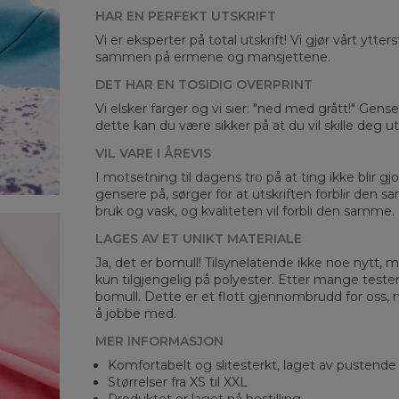
HAR EN PERFEKT UTSKRIFT
Vi er eksperter på total utskrift! Vi gjør vårt ytte
sammen på ermene og mansjettene.
DET HAR EN TOSIDIG OVERPRINT
Mea
Vi elsker farger og vi sier: "ned med grått!" Gens
dette kan du være sikker på at du vil skille deg 
CM
A -
VIL VARE I ÅREVIS
B -
I motsetning til dagens tro på at ting ikke blir gjo
C -
gensere på, sørger for at utskriften forblir den s
bruk og vask, og kvaliteten vil forbli den samme.
LAGES AV ET UNIKT MATERIALE
Ja, det er bomull! Tilsynelatende ikke noe nytt, me
kun tilgjengelig på polyester. Etter mange teste
bomull. Dette er et flott gjennombrudd for oss, 
å jobbe med.
MER INFORMASJON
Komfortabelt og slitesterkt, laget av pustende
Størrelser fra XS til XXL