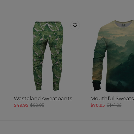
Wasteland sweatpants
Mouthful Sweats
$49.95
$99.95
$70.95
$141.95