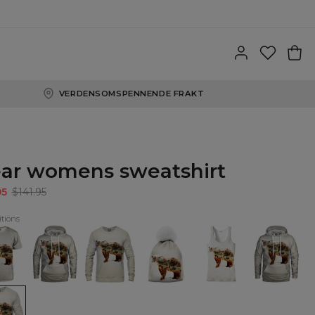
VERDENSOMSPENNENDE FRAKT
ar womens sweatshirt
95
$141.95
tions
Bear
Bear
Bear
Bear
Bear
Hoodie
Sweatshirt
beanie
Tank
womens
Top
hoodie
ens
shirt