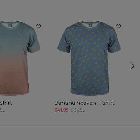
shirt
Banana heaven T-shirt
Sm
.95
$41.95
$83.95
$4