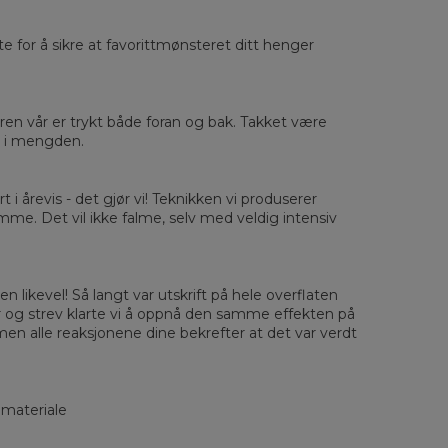
rste for å sikre at favorittmønsteret ditt henger
sured flat
eren vår er trykt både foran og bak. Takket være
ut i mengden.
XS
S
M
L
XL
2XL
3XL
4XL
 Length
67
68
69
70
71
73
75
78
 Chest width
50
52
54
56
58
60
63
66
rt i årevis - det gjør vi! Teknikken vi produserer
 Sleeve length
63
64
65
66
66
67
68
69
amme. Det vil ikke falme, selv med veldig intensiv
n likevel! Så langt var utskrift på hele overflaten
r og strev klarte vi å oppnå den samme effekten på
men alle reaksjonene dine bekrefter at det var verdt
 materiale