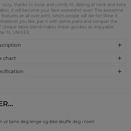
 cozy, thanks to loose and comfy fit, ribbing at neck and extra
fabric, it will become your fave sweatshirt ever! This awesome
 features an all over print, which people will die for! Wear it
whatever you like, pair it with some jeans and conquer the
! Unique fabric blend makes these goodies so enjoyable.
ar fit, UNISEX.
cription
syczna bluza z nadrukiem, wykonana z mieszanki bawełny i
e chart
estru z wysokiej jakości nadrukiem z przodu i z tyłu.
rodukowana w Polsce , ma okrągły dekolt oraz długie
awy. Trwałe, wzmocnione szwy są kolorowe, aby zachować
cification
trast z resztą projektu, dzięki czemu wyróżnisz się jeszcze
rial:
70% Polyester, 30% Cotton
ziej.
:
Unisex
lability:
Made to order
...
en vil tjene deg lenge og ikke skuffe deg i noen