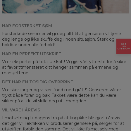
HAR FORSTERKET SØM
Forsterkede sømmer vil gi deg tillit til at genseren vil tjene
deg lenge og ikke skuffe deg i noen situasjon. Sterk og
holdbar under alle forhold!
GET
15%
OFF NOW
HAR EN PERFEKT UTSKRIFT
Vi er eksperter på total utskrift! Vi gjør vårt ytterste for å sikre
at favorittmønsteret ditt henger sammen på ermene og
mansjettene.
DET HAR EN TOSIDIG OVERPRINT
Vi elsker farger og vi sier: "ned med grått!" Genseren vår er
trykt både foran og bak. Takket være dette kan du være
sikker på at du vil skille deg ut i mengden.
VIL VARE I ÅREVIS
I motsetning til dagens tro på at ting ikke blir gjort i årevis -
det gjør vi! Teknikken vi produserer gensere på, sørger for at
utskriften forblir den samme. Det vil ikke falme, selv med