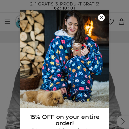
2+1 GRATIS! 3. PRODUKT GRATIS!
62
:
10
:
00
VERDENSOMSPENNENDE FRAKT
15% OFF on your entire
order!