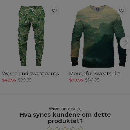
Wasteland sweatpants
Mouthful Sweatshirt
$49.95
$99.95
$70.95
$141.95
ANMELDELSER
(
0
)
Hva synes kundene om dette
produktet?