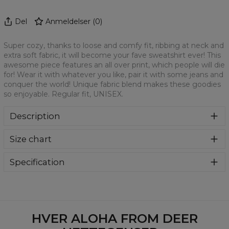
Del
Anmeldelser
(
0
)
Super cozy, thanks to loose and comfy fit, ribbing at neck and
extra soft fabric, it will become your fave sweatshirt ever! This
awesome piece features an all over print, which people will die
for! Wear it with whatever you like, pair it with some jeans and
conquer the world! Unique fabric blend makes these goodies
so enjoyable. Regular fit, UNISEX.
Description
Klasyczna bluza z nadrukiem, wykonana z mieszanki
Size chart
bawełny i poliestru z wysokiej jakości nadrukiem z przodu i
z tyłu. Wyprodukowana w Polsce , ma okrągły dekolt oraz
długie rękawy. Trwałe, wzmocnione szwy są kolorowe, aby
Specification
zachować kontrast z resztą projektu, dzięki czemu
Material:
70% Polyester, 30% Cotton
wyróżnisz się jeszcze bardziej.
Cut:
Unisex
Availability:
Made to order
HVER ALOHA FROM DEER