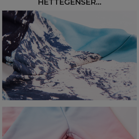
HETTEGENSER...
Measured flat
CM
XS
S
M
L
XL
2XL
3XL
4XL
A - Length
67
68
69
70
71
73
75
78
B - Chest width
50
52
54
56
58
60
63
66
C - Sleeve length
63
64
65
66
66
67
68
69