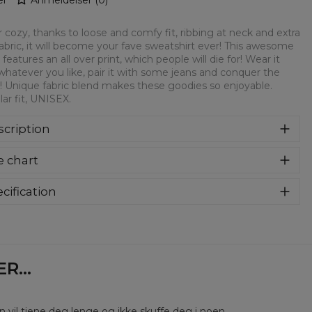
 cozy, thanks to loose and comfy fit, ribbing at neck and extra
fabric, it will become your fave sweatshirt ever! This awesome
 features an all over print, which people will die for! Wear it
whatever you like, pair it with some jeans and conquer the
! Unique fabric blend makes these goodies so enjoyable.
ar fit, UNISEX.
cription
syczna bluza z nadrukiem, wykonana z mieszanki bawełny i
e chart
estru z wysokiej jakości nadrukiem z przodu i z tyłu.
rodukowana w Polsce , ma okrągły dekolt oraz długie
awy. Trwałe, wzmocnione szwy są kolorowe, aby zachować
cification
trast z resztą projektu, dzięki czemu wyróżnisz się jeszcze
rial:
70% Polyester, 30% Cotton
ziej.
:
Unisex
lability:
Made to order
...
en vil tjene deg lenge og ikke skuffe deg i noen