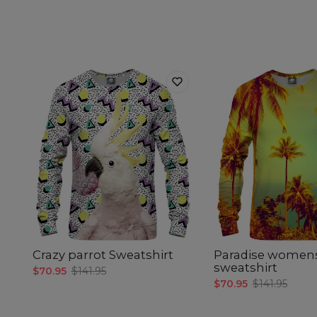
Crazy parrot Sweatshirt
Paradise women
sweatshirt
$70.95
$141.95
$70.95
$141.95