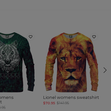
omens
Lionel womens sweatshirt
S
t
s
$70.95
$141.95
1.95
$7