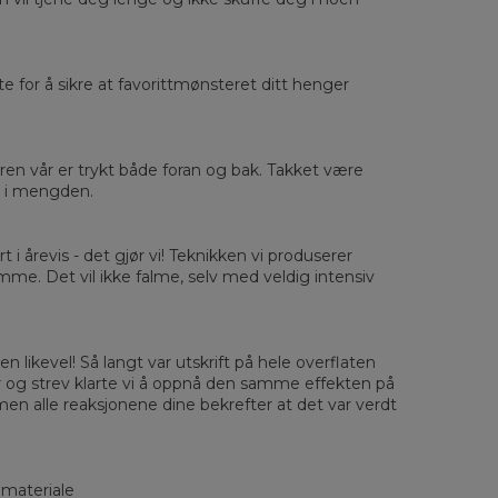
rste for å sikre at favorittmønsteret ditt henger
sured flat
eren vår er trykt både foran og bak. Takket være
ut i mengden.
XS
S
M
L
XL
2XL
3XL
4XL
 Length
67
68
69
70
71
73
75
78
 Chest width
50
52
54
56
58
60
63
66
rt i årevis - det gjør vi! Teknikken vi produserer
 Sleeve length
63
64
65
66
66
67
68
69
amme. Det vil ikke falme, selv med veldig intensiv
n likevel! Så langt var utskrift på hele overflaten
r og strev klarte vi å oppnå den samme effekten på
men alle reaksjonene dine bekrefter at det var verdt
 materiale