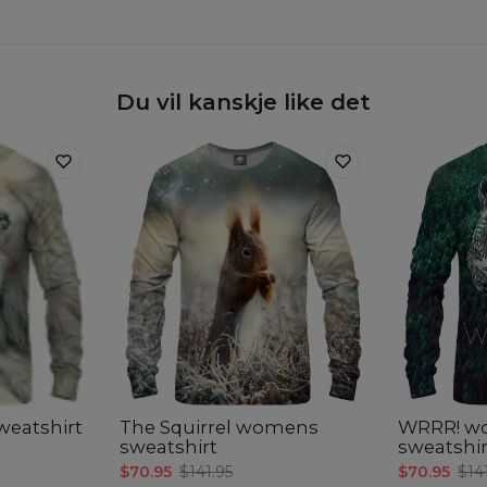
Du vil kanskje like det
eatshirt
The Squirrel womens
WRRR! w
sweatshirt
sweatshir
$70.95
$141.95
$70.95
$14