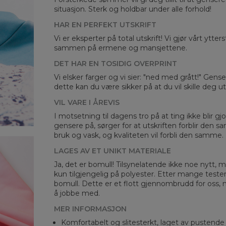
situasjon. Sterk og holdbar under alle forhold!
HAR EN PERFEKT UTSKRIFT
Vi er eksperter på total utskrift! Vi gjør vårt ytte
sammen på ermene og mansjettene.
DET HAR EN TOSIDIG OVERPRINT
Mea
Vi elsker farger og vi sier: "ned med grått!" Gens
dette kan du være sikker på at du vil skille deg 
CM
A -
VIL VARE I ÅREVIS
B -
I motsetning til dagens tro på at ting ikke blir gjo
C -
gensere på, sørger for at utskriften forblir den s
bruk og vask, og kvaliteten vil forbli den samme.
LAGES AV ET UNIKT MATERIALE
Ja, det er bomull! Tilsynelatende ikke noe nytt, me
kun tilgjengelig på polyester. Etter mange teste
bomull. Dette er et flott gjennombrudd for oss, 
å jobbe med.
MER INFORMASJON
Komfortabelt og slitesterkt, laget av pustende