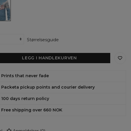
ens
shirt
Størrelsesguide
LEGG I HANDLEKURVEN
Prints that never fade
Packeta pickup points and courier delivery
100 days return policy
Free shipping over 660 NOK
l
Anmeldelser
(
0
)