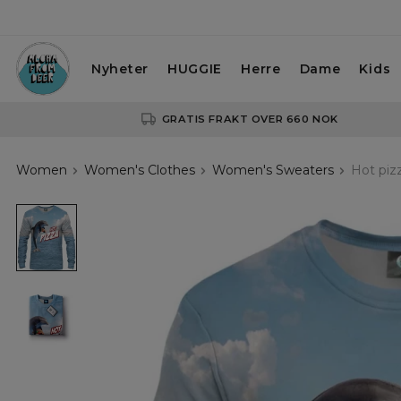
Nyheter
HUGGIE
Herre
Dame
Kids
GRATIS FRAKT OVER 660 NOK
Women
Women's Clothes
Women's Sweaters
Hot piz
Hot
pizza
womens
sweatshirt
Hot
pizza
womens
sweatshirt