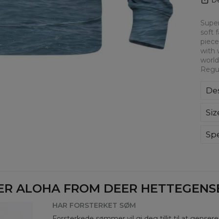
Super
soft 
piece
with 
world
Regul
Des
Kla
Siz
poli
Wyp
ręk
Spe
kon
Mate
bard
Cut
Avai
ER ALOHA FROM DEER HETTEGENSER
HAR FORSTERKET SØM
Forsterkede sømmer vil gi deg tillit til at genser