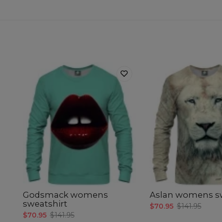
Godsmack womens
Aslan womens sw
sweatshirt
$70.95
$141.95
$70.95
$141.95