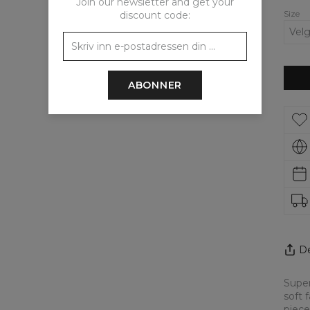
Join our newsletter and get your
Size
discount code:
ABONNER
De
Super
soft 
piece