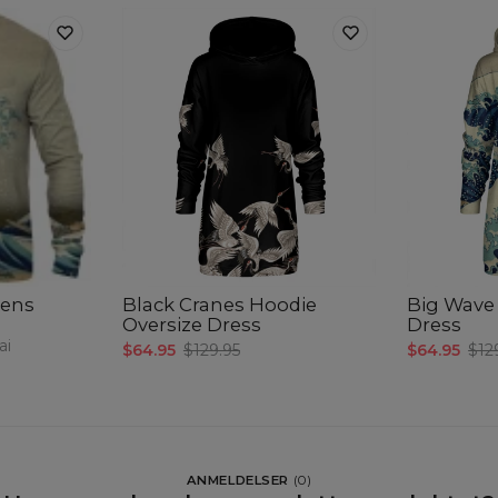
ens
Black Cranes Hoodie
Big Wave
Oversize Dress
Dress
ai
$64.95
$129.95
$64.95
$12
ANMELDELSER
(
0
)