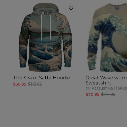
The Sea of Satta Hoodie
Great Wave wom
Sweatshirt
$56.95
$113.95
by Katsushika Hokus
$70.95
$141.95