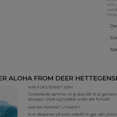
with 
world
Regul
Des
Kla
Siz
poli
Wyp
ręk
Spe
kon
Mate
bard
Cut
Avai
ER ALOHA FROM DEER HETTEGENSER
HAR FORSTERKET SØM
Forsterkede sømmer vil gi deg tillit til at genser
situasjon. Sterk og holdbar under alle forhold!
HAR EN PERFEKT UTSKRIFT
Vi er eksperter på total utskrift! Vi gjør vårt ytte