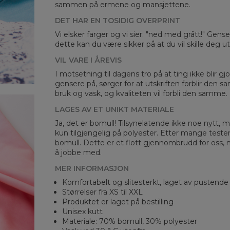
sammen på ermene og mansjettene.
DET HAR EN TOSIDIG OVERPRINT
Mea
Vi elsker farger og vi sier: "ned med grått!" Gens
dette kan du være sikker på at du vil skille deg 
CM
A -
VIL VARE I ÅREVIS
B -
I motsetning til dagens tro på at ting ikke blir gjo
C -
gensere på, sørger for at utskriften forblir den s
bruk og vask, og kvaliteten vil forbli den samme.
LAGES AV ET UNIKT MATERIALE
Ja, det er bomull! Tilsynelatende ikke noe nytt, me
kun tilgjengelig på polyester. Etter mange teste
bomull. Dette er et flott gjennombrudd for oss, 
å jobbe med.
MER INFORMASJON
Komfortabelt og slitesterkt, laget av pustende
Størrelser fra XS til XXL
Produktet er laget på bestilling
Unisex kutt
Materiale: 70% bomull, 30% polyester