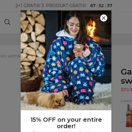
67
:
52
:
36
2+1 GRATIS! 3. PRODUKT GRATIS!
100-DAGERS RETURRETT
Two womens sweatshirt
Ga
sw
$70.
Galaxy
Galax
Two
Tank
Top
15% OFF on your entire
order!