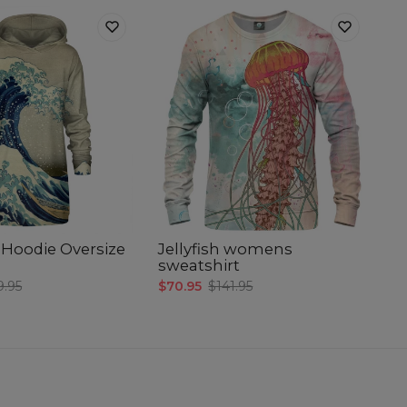
 Hoodie Oversize
Jellyfish womens
sweatshirt
9.95
$70.95
$141.95