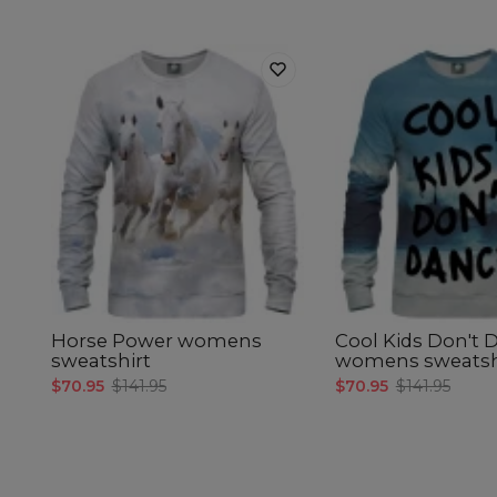
Horse Power womens
Cool Kids Don't 
sweatshirt
womens sweatsh
$70.95
$141.95
$70.95
$141.95