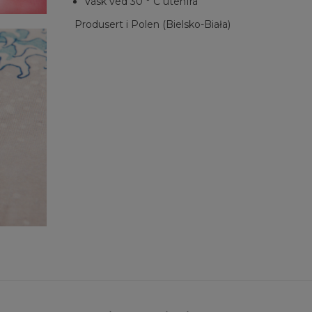
Vask ved 30 ° C utenfra
Produsert i Polen (Bielsko-Biała)