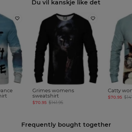
Du vil kanskje like det
Dance
Grimes womens
Catty wo
irt
sweatshirt
$70.95
$14
$70.95
$141.95
Frequently bought together