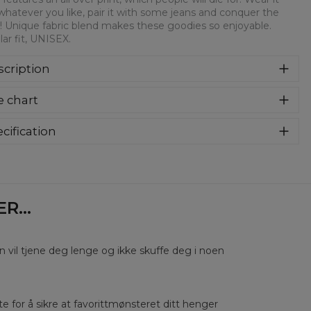
whatever you like, pair it with some jeans and conquer the
! Unique fabric blend makes these goodies so enjoyable.
ar fit, UNISEX.
cription
syczna bluza z nadrukiem, wykonana z mieszanki bawełny i
e chart
estru z wysokiej jakości nadrukiem z przodu i z tyłu.
rodukowana w Polsce , ma okrągły dekolt oraz długie
awy. Trwałe, wzmocnione szwy są kolorowe, aby zachować
cification
trast z resztą projektu, dzięki czemu wyróżnisz się jeszcze
rial:
70% Polyester, 30% Cotton
ziej.
:
Unisex
lability:
Made to order
...
en vil tjene deg lenge og ikke skuffe deg i noen
rste for å sikre at favorittmønsteret ditt henger