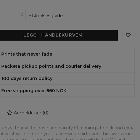
Størrelsesguide
LEGG I HANDLEKURVEN
Prints that never fade
Packeta pickup points and courier delivery
100 days return policy
Free shipping over 660 NOK
l
Anmeldelser
(
0
)
 cozy, thanks to loose and comfy fit, ribbing at neck and extra
fabric, it will become your fave sweatshirt ever! This awesome
 features an all over print, which people will die for! Wear it