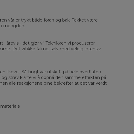
sured flat
eren vår er trykt både foran og bak. Takket være
ut i mengden.
XS
S
M
L
XL
2XL
3XL
4XL
 Length
67
68
69
70
71
73
75
78
 Chest width
50
52
54
56
58
60
63
66
rt i årevis - det gjør vi! Teknikken vi produserer
 Sleeve length
63
64
65
66
66
67
68
69
amme. Det vil ikke falme, selv med veldig intensiv
n likevel! Så langt var utskrift på hele overflaten
r og strev klarte vi å oppnå den samme effekten på
men alle reaksjonene dine bekrefter at det var verdt
 materiale