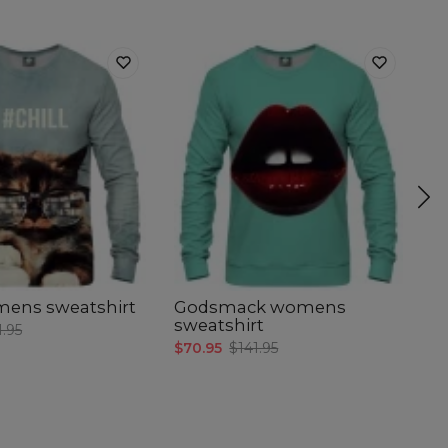
mens sweatshirt
Godsmack womens
W
sweatshirt
s
1.95
$70.95
$141.95
$7