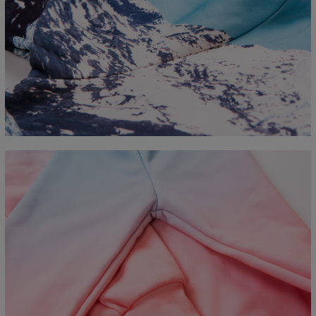
Measured flat
CM
XS
S
M
L
XL
2XL
3XL
4XL
A - Length
67
68
69
70
71
73
75
78
B - Chest width
50
52
54
56
58
60
63
66
C - Sleeve length
63
64
65
66
66
67
68
69