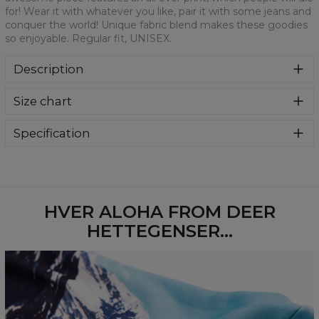
for! Wear it with whatever you like, pair it with some jeans and
conquer the world! Unique fabric blend makes these goodies
so enjoyable. Regular fit, UNISEX.
Description
Klasyczna bluza z nadrukiem, wykonana z mieszanki
Size chart
bawełny i poliestru z wysokiej jakości nadrukiem z przodu i
z tyłu. Wyprodukowana w Polsce , ma okrągły dekolt oraz
długie rękawy. Trwałe, wzmocnione szwy są kolorowe, aby
Specification
zachować kontrast z resztą projektu, dzięki czemu
Material:
70% Polyester, 30% Cotton
wyróżnisz się jeszcze bardziej.
Cut:
Unisex
Availability:
Made to order
HVER ALOHA FROM DEER
HETTEGENSER...