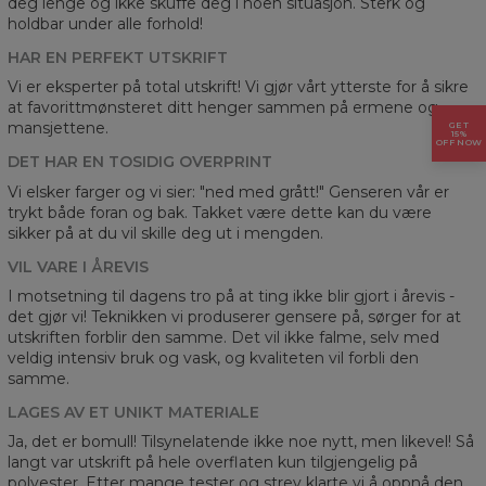
deg lenge og ikke skuffe deg i noen situasjon. Sterk og
holdbar under alle forhold!
HAR EN PERFEKT UTSKRIFT
Vi er eksperter på total utskrift! Vi gjør vårt ytterste for å sikre
at favorittmønsteret ditt henger sammen på ermene og
mansjettene.
GET
15%
OFF NOW
DET HAR EN TOSIDIG OVERPRINT
Vi elsker farger og vi sier: "ned med grått!" Genseren vår er
trykt både foran og bak. Takket være dette kan du være
sikker på at du vil skille deg ut i mengden.
VIL VARE I ÅREVIS
I motsetning til dagens tro på at ting ikke blir gjort i årevis -
det gjør vi! Teknikken vi produserer gensere på, sørger for at
utskriften forblir den samme. Det vil ikke falme, selv med
veldig intensiv bruk og vask, og kvaliteten vil forbli den
samme.
LAGES AV ET UNIKT MATERIALE
Ja, det er bomull! Tilsynelatende ikke noe nytt, men likevel! Så
langt var utskrift på hele overflaten kun tilgjengelig på
polyester. Etter mange tester og strev klarte vi å oppnå den