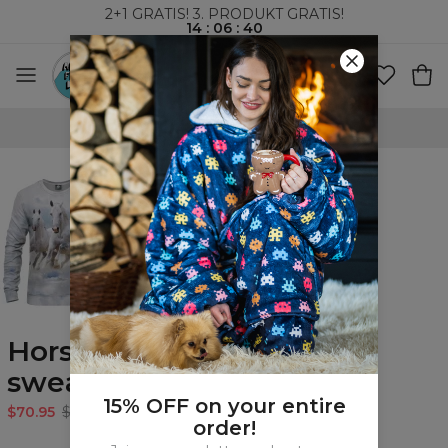
2+1 GRATIS! 3. PRODUKT GRATIS!
14
:
06
:
40
VERDENSOMSPENNENDE FRAKT
Horse Power womens
sweatshirt
15% OFF on your entire
$70.95
$141.95
order!