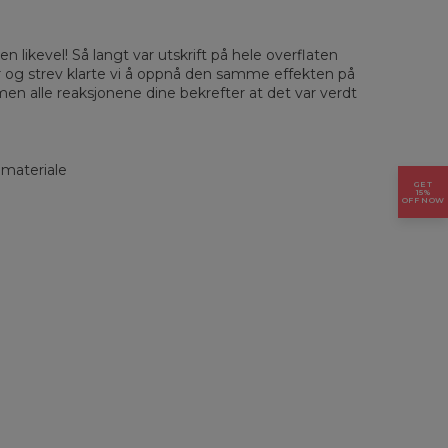
n likevel! Så langt var utskrift på hele overflaten
r og strev klarte vi å oppnå den samme effekten på
men alle reaksjonene dine bekrefter at det var verdt
 materiale
GET
15%
OFF NOW