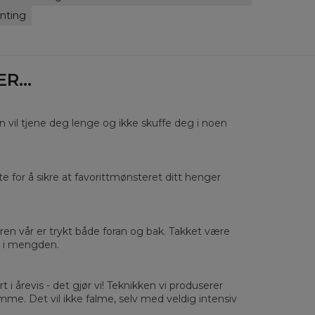
lability:
Made to order
inting
...
en vil tjene deg lenge og ikke skuffe deg i noen
rste for å sikre at favorittmønsteret ditt henger
sured flat
XS
S
M
L
XL
2XL
3XL
4XL
 Length
67
68
69
70
71
73
75
78
eren vår er trykt både foran og bak. Takket være
 Chest width
50
52
54
56
58
60
63
66
ut i mengden.
 Sleeve length
63
64
65
66
66
67
68
69
rt i årevis - det gjør vi! Teknikken vi produserer
amme. Det vil ikke falme, selv med veldig intensiv