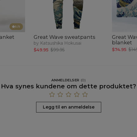
5
/5
lanket
Great Wave sweatpants
Great Wa
blanket
by Katsushika Hokusai
$74.95
$14
$49.95
$99.95
ANMELDELSER
(
0
)
Hva synes kundene om dette produktet?
Legg til en anmeldelse