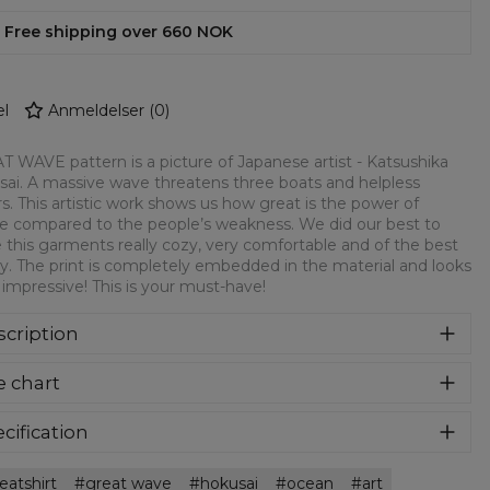
Free shipping over 660 NOK
l
Anmeldelser
(
0
)
 WAVE pattern is a picture of Japanese artist - Katsushika
ai. A massive wave threatens three boats and helpless
s. This artistic work shows us how great is the power of
e compared to the people’s weakness. We did our best to
this garments really cozy, very comfortable and of the best
ty. The print is completely embedded in the material and looks
y impressive! This is your must-have!
cription
syczna bluza z nadrukiem, wykonana z mieszanki bawełny i
e chart
estru z wysokiej jakości nadrukiem z przodu i z tyłu.
rodukowana w Polsce , ma okrągły dekolt oraz długie
awy. Trwałe, wzmocnione szwy są kolorowe, aby zachować
cification
trast z resztą projektu, dzięki czemu wyróżnisz się jeszcze
rial:
70% Polyester, 30% Cotton
ziej.
eatshirt
great wave
hokusai
ocean
art
:
Unisex