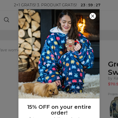
23
:
59
:
26
2+1 GRATIS! 3. PRODUKT GRATIS!
100-DAGERS RETURRETT
ave womens Sweatshirt
Gr
Sw
by Ka
$70.
Proposi
Great
Wav
Hoodi
15% OFF on your entire
by
order!
Katsu
Hoku