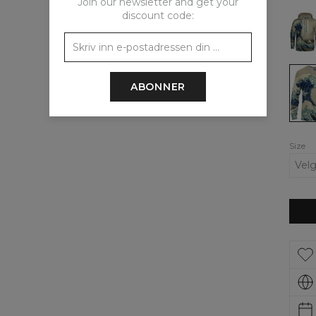
Join our newsletter and get your
Great
discount code:
Wav
Hood
&
Swea
Set
Great
Wav
ABONNER
wom
Sweat
by
Katsu
Hoku
Size