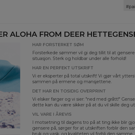
Avai
pa
ER ALOHA FROM DEER HETTEGENSER
HAR FORSTERKET SØM
Forsterkede sømmer vil gi deg tillit til at genser
situasjon. Sterk og holdbar under alle forhold!
HAR EN PERFEKT UTSKRIFT
Vi er eksperter på total utskrift! Vi gjør vårt ytte
Mea
sammen på ermene og mansjettene.
DET HAR EN TOSIDIG OVERPRINT
CM
A -
Vi elsker farger og vi sier: "ned med grått!" Gens
B -
dette kan du være sikker på at du vil skille deg 
C -
VIL VARE I ÅREVIS
I motsetning til dagens tro på at ting ikke blir gjo
gensere på, sørger for at utskriften forblir den s
bruk og vask, og kvaliteten vil forbli den samme.