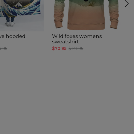
ve hooded
Wild foxes womens
Bl
sweatshirt
$6
9.95
$70.95
$141.95