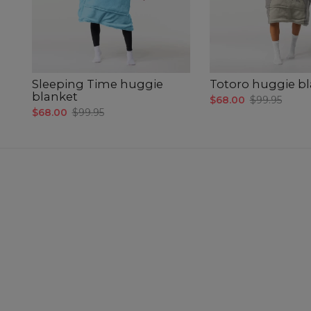
Sleeping Time huggie
Totoro huggie b
blanket
$68.00
$99.95
$68.00
$99.95