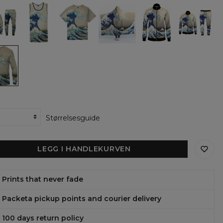
Katsushika
Hokusai
Big
Great
Great
Great
Great
Hokusai
e
Wave
Wave
Wave
Wave
Wave
ie
Tank
Oversize
hooded
track
tracksuit
Top
T-
blanket
jacket
tpants
shirt
e
ens
shirt,
shika
sai
Størrelsesguide
LEGG I HANDLEKURVEN
Prints that never fade
Packeta pickup points and courier delivery
100 days return policy