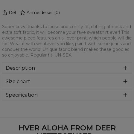
Del
Anmeldelser
(
0
)
Super cozy, thanks to loose and comfy fit, ribbing at neck and
extra soft fabric, it will become your fave sweatshirt ever! This
awesome piece features an all over print, which people will die
for! Wear it with whatever you like, pair it with some jeans and
conquer the world! Unique fabric blend makes these goodies
so enjoyable. Regular fit, UNISEX.
Description
Klasyczna bluza z nadrukiem, wykonana z mieszanki
Size chart
bawełny i poliestru z wysokiej jakości nadrukiem z przodu i
z tyłu. Wyprodukowana w Polsce , ma okrągły dekolt oraz
długie rękawy. Trwałe, wzmocnione szwy są kolorowe, aby
Specification
zachować kontrast z resztą projektu, dzięki czemu
Material:
70% Polyester, 30% Cotton
wyróżnisz się jeszcze bardziej.
Cut:
Unisex
Availability:
Made to order
HVER ALOHA FROM DEER