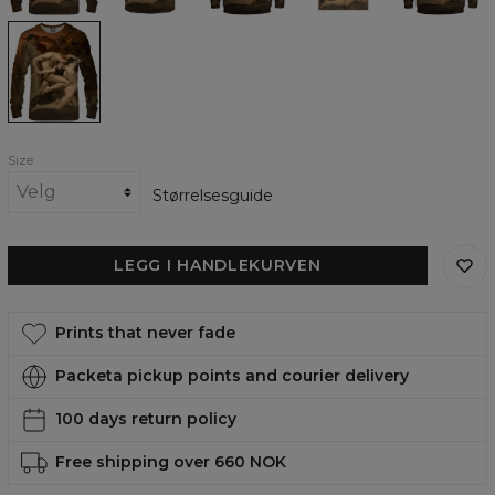
Bouguereau
Adolphe
Bouguereau
Adolphe
Dante's
Bouguereau
Bouguereau
Bite
womens
sweatshirt
Size
Størrelsesguide
LEGG I HANDLEKURVEN
Prints that never fade
Packeta pickup points and courier delivery
100 days return policy
Free shipping over 660 NOK