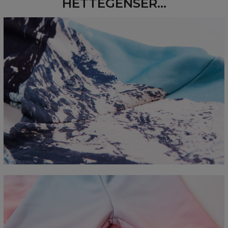
HETTEGENSER...
Measured flat
CM
XS
S
M
L
XL
2XL
3XL
4XL
A - Length
67
68
69
70
71
73
75
78
B - Chest width
50
52
54
56
58
60
63
66
C - Sleeve length
63
64
65
66
66
67
68
69