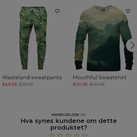
Wasteland sweatpants
Mouthful Sweatshirt
$49.95
$99.95
$70.95
$141.95
ANMELDELSER
(
0
)
Hva synes kundene om dette
produktet?