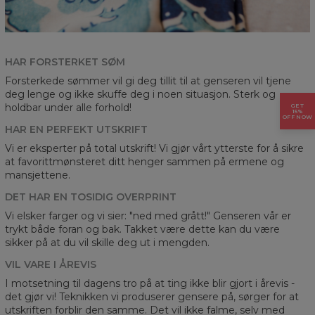
HAR FORSTERKET SØM
Forsterkede sømmer vil gi deg tillit til at genseren vil tjene
deg lenge og ikke skuffe deg i noen situasjon. Sterk og
holdbar under alle forhold!
GET
15%
OFF NOW
HAR EN PERFEKT UTSKRIFT
Vi er eksperter på total utskrift! Vi gjør vårt ytterste for å sikre
at favorittmønsteret ditt henger sammen på ermene og
mansjettene.
DET HAR EN TOSIDIG OVERPRINT
Vi elsker farger og vi sier: "ned med grått!" Genseren vår er
trykt både foran og bak. Takket være dette kan du være
sikker på at du vil skille deg ut i mengden.
VIL VARE I ÅREVIS
I motsetning til dagens tro på at ting ikke blir gjort i årevis -
det gjør vi! Teknikken vi produserer gensere på, sørger for at
utskriften forblir den samme. Det vil ikke falme, selv med