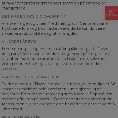
at favorittmønsteret ditt henger sammen på ermene og
mansjettene.
GET
15%
OFF NOW
DET HAR EN TOSIDIG OVERPRINT
Vi elsker farger og vi sier: "ned med grått!" Genseren vår er
trykt både foran og bak. Takket være dette kan du være
sikker på at du vil skille deg ut i mengden.
VIL VARE I ÅREVIS
I motsetning til dagens tro på at ting ikke blir gjort i årevis -
det gjør vi! Teknikken vi produserer gensere på, sørger for at
utskriften forblir den samme. Det vil ikke falme, selv med
veldig intensiv bruk og vask, og kvaliteten vil forbli den
samme.
LAGES AV ET UNIKT MATERIALE
Ja, det er bomull! Tilsynelatende ikke noe nytt, men likevel! Så
langt var utskrift på hele overflaten kun tilgjengelig på
polyester. Etter mange tester og strev klarte vi å oppnå den
samme effekten på bomull. Dette er et flott gjennombrudd
for oss, men alle reaksjonene dine bekrefter at det var verdt å
jobbe med.
MER INFORMASJON