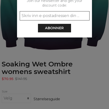
Join our newsletter and get your
discount code:
ABONNER
Soaking Wet Ombre
womens sweatshirt
$70.95
$141.95
Size
Størrelsesguide