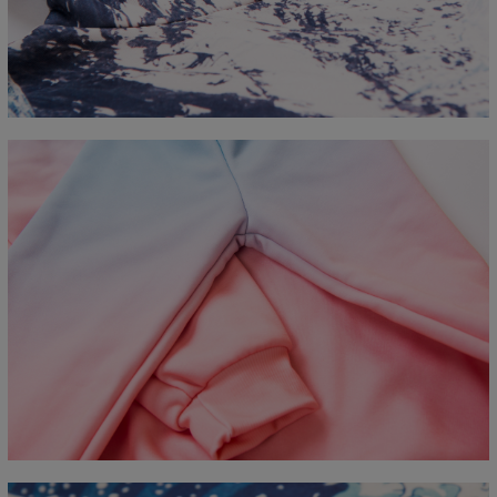
CM
XS
S
M
L
XL
2XL
3XL
4XL
A - Length
67
68
69
70
71
73
75
78
B - Chest width
50
52
54
56
58
60
63
66
C - Sleeve length
63
64
65
66
66
67
68
69