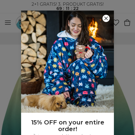
2+1 GRATIS! 3. PRODUKT GRATIS!
69
:
11
:
21
VERDENSOMSPENNENDE FRAKT
15% OFF on your entire
order!