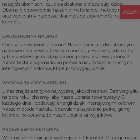
naszych ubraniach i czuć się doskonale przez cały dzień.
Dbamy o odpowiednie łączenie materiałów, metody nadruku
ODBIERZ
15% RABATU
oraz wybieramy najlepsze tkaniny, aby zapewnić Ci najwyższy
komfort.
DWUSTRONNY NADRUK
Chcesz się wyróżnić z tłumu? Nasze ubrania z dwustronnym
nadrukiem na pewno Ci w tym pomogą. Bez względu na to,
gdzie będziesz je nosił, na pewno przykujesz uwagę innych.
Nasza technologia nadruku pozwala na uzyskanie mocnych i
intensywnych kolorów, które przyciągają wzrok.
WYSOKA JAKOŚĆ NADRUKU
U nas znajdziesz tylko najwyższej jakości nadruki. Bez względu
na porę roku, chcemy, aby nasze ubrania towarzyszyły Ci
każdego dnia i dodawały energii dzięki intensywnym kolorom.
Nasza metoda nadruku pozwala na uzyskanie pełnej gamy
kolorów, co sprawia, że nasze ubrania są wyjątkowe.
PRZEWIEWNY MATERIAŁ
W letnie dni nic nie jest ważniejsze niż komfort. Dlatego nasze