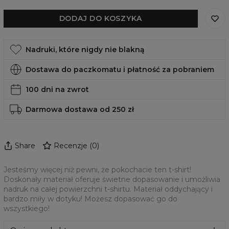
DODAJ DO KOSZYKA
Nadruki, które nigdy nie blakną
Dostawa do paczkomatu i płatność za pobraniem
100 dni na zwrot
Darmowa dostawa od 250 zł
Share
Recenzje
(
0
)
Jesteśmy więcej niż pewni, że pokochacie ten t-shirt!
Doskonały materiał oferuje świetne dopasowanie i umożliwia
nadruk na całej powierzchni t-shirtu. Materiał oddychający i
bardzo miły w dotyku! Możesz dopasować go do
wszystkiego!