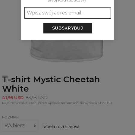
swój kod rabatowy:
SUBSKRYBUJ
T-shirt Mystic Cheetah
White
41,95 USD
83,95 USD
Najniższa cena z 30 dni przed wprowadzeniem obniżki wynosiła 41,95 USD
ROZMIAR
Tabela rozmiarów