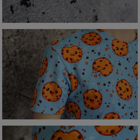
A - Długość
67
69
71
73
75
77
79
81
B - Sz.klatki piersiowej
47
50
53
56
59
62
65
68
C - Długość rękawów
18,5
19
19,5
20
20,5
21
21,5
22