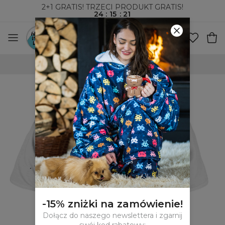
2+1 GRATIS! TRZECI PRODUKT GRATIS!
24
:
15
:
20
WYSYŁKA ZA POBRANIEM I DO PACZKOMATÓW
-15% zniżki na zamówienie!
Dołącz do naszego newslettera i zgarnij