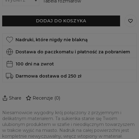
Tabela rozmiarów
DODAJ DO KOSZYKA
Nadruki, które nigdy nie blakną
Dostawa do paczkomatu i płatność za pobraniem
100 dni na zwrot
Darmowa dostawa od 250 zł
Share
Recenzje
(
0
)
Niesamowicie wygodny krój połączony z przyjemnym i
delikatnym materiałem. Ta sukienka stanie się Twoim
ulubionym produktem w szafie i nieodłącznym towarzyszem
w trakcie wyjść na miasto. Nadruk na całej powierzchni jest
kompletnie niewyczuwalny, wręcz wtopiony w materiał.