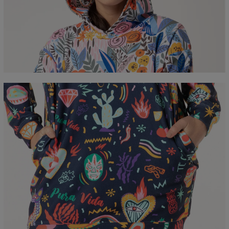
Mierzone na płasko
CM
XS
S
M
L
XL
2XL
3XL
A - Szerokość klatki piersiowej
55
57
59
61
63
65
67
B - Długość całkowita
82
83
84
85
86
87
88
C - Długość rękawów
58
59
60
61
62
63
64