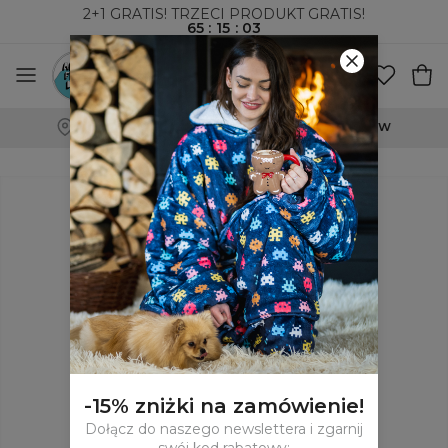
2+1 GRATIS! TRZECI PRODUKT GRATIS!
65
:
15
:
02
WYSYŁKA ZA POBRANIEM I DO PACZKOMATÓW
-15% zniżki na zamówienie!
Dołącz do naszego newslettera i zgarnij