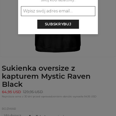
swój kod rabatowy:
SUBSKRYBUJ
Sukienka oversize z
kapturem Mystic Raven
Black
64,95 USD
129,95 USD
Najniższa cena z 30 dni przed wprowadzeniem obniżki wynosiła 64,95 USD
ROZMIAR