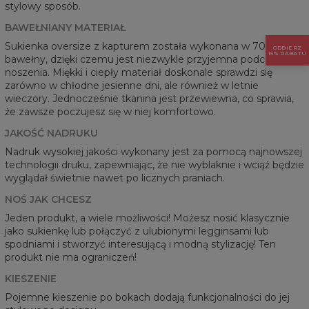
stylowy sposób.
BAWEŁNIANY MATERIAŁ
Sukienka oversize z kapturem została wykonana w 70% z
ODBIERZ
15% RABATU
bawełny, dzięki czemu jest niezwykle przyjemna podczas
noszenia. Miękki i ciepły materiał doskonale sprawdzi się
zarówno w chłodne jesienne dni, ale również w letnie
wieczory. Jednocześnie tkanina jest przewiewna, co sprawia,
że zawsze poczujesz się w niej komfortowo.
JAKOŚĆ NADRUKU
Nadruk wysokiej jakości wykonany jest za pomocą najnowszej
technologii druku, zapewniając, że nie wyblaknie i wciąż będzie
wyglądał świetnie nawet po licznych praniach.
NOŚ JAK CHCESZ
Jeden produkt, a wiele możliwości! Możesz nosić klasycznie
jako sukienkę lub połączyć z ulubionymi legginsami lub
spodniami i stworzyć interesującą i modną stylizację! Ten
produkt nie ma ograniczeń!
KIESZENIE
Pojemne kieszenie po bokach dodają funkcjonalności do jej