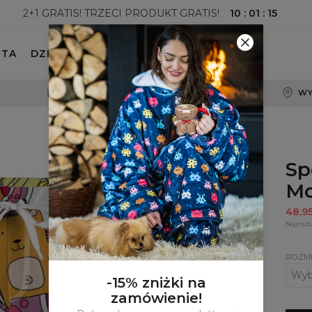
10
:
01
:
14
2+1 GRATIS! TRZECI PRODUKT GRATIS!
ETA
DZIECKO
100-DNIOWE PRAWO ZWROTU
WY
Sp
Mo
48,9
Najniżs
ROZM
-15% zniżki na
zamówienie!