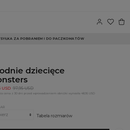
SYŁKA ZA POBRANIEM I DO PACZKOMATÓW
odnie dziecięce
nsters
5 USD
97,95 USD
za cena z 30 dni przed wprowadzeniem obniżki wynosiła 48,95 USD
IAR
Tabela rozmiarów