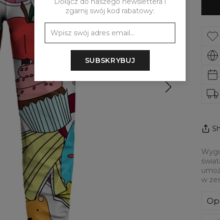
Dołącz do naszego newslettera i
zgarnij swój kod rabatowy:
SUBSKRYBUJ
Sh
Wygod
świat
umożl
w zes
Op
Wyg