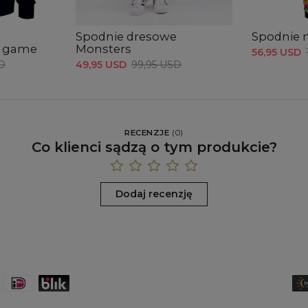
Sze
w p
B -
Spodnie dresowe
Spodnie 
Dłu
e game
Monsters
56,95 USD
cał
D
49,95 USD
99,95 USD
RECENZJE
(
0
)
Co klienci sądzą o tym produkcie?
Dodaj recenzję