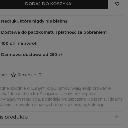
DODAJ DO KOSZYKA
Nadruki, które nigdy nie blakną
Dostawa do paczkomatu i płatność za pobraniem
100 dni na zwrot
Darmowa dostawa od 250 zł
are
Recenzje
(
0
)
ne spodnie o luźnym kroju, umożliwiają eksplorowanie
a każdemu dziecku. Ściągane sznurkiem w pasie
iwiającym regulację, posiadają wpuszczane kieszenie. Idealne
tawie z dowolną z naszych bluz z dziecięcej kolekcji.
is produktu
odne spodnie o luźnym kroju, umożliwiają eksplorowanie